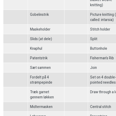
knitting)
Gobelinstrik
Picture knitting 
called: intarsia)
Maskeholder
Stitch holder
Slids (at dele)
Split
Knaphul
Buttonhole
Patentstrik
Fisherman's Rib
Sæt sammen
Join
Fordelt på 4
Set on 4 double
strømpepinde
pointed needles
Træk garnet
Draw through a 
gennem løkken
Midtermasken
Central stitch