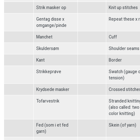
Strik masker op
Knit up stitches
Gentag disse x
Repeat these x 
omgange/pinde
Manchet
Cuff
Skuldersøm
Shoulder seams
Kant
Border
Strikkeprøve
Swatch (gauge 
tension)
Krydsede masker
Crossed stitche
Tofarvestrik
Stranded knittin
(also called: two
color knitting)
Fed (som i et fed
Skein (of yarn)
garn)