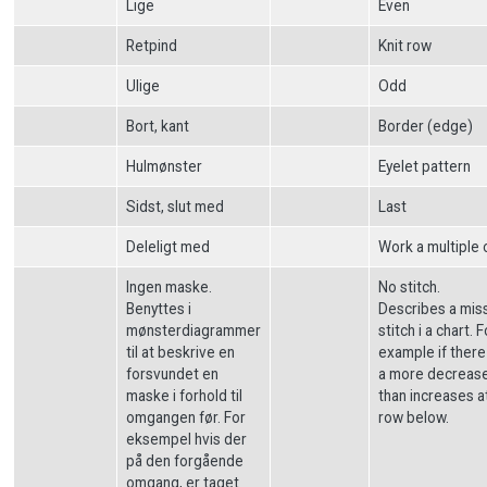
Lige
Even
Retpind
Knit row
Ulige
Odd
Bort, kant
Border (edge)
Hulmønster
Eyelet pattern
Sidst, slut med
Last
Deleligt med
Work a multiple 
Ingen maske.
No stitch.
Benyttes i
Describes a mis
mønsterdiagrammer
stitch i a chart. F
til at beskrive en
example if ther
forsvundet en
a more decreas
maske i forhold til
than increases a
omgangen før. For
row below.
eksempel hvis der
på den forgående
omgang, er taget