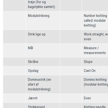
trøje (for og
bagstykke samlet).
Modulstrikning
Number knitting 
called: modular
knitting)
Strik lige op
Work straight, w
even
Mål
Measure /
measurements
Skråne
Slope
Opslag
Cast On
Dominostrik (en
Domino knitting
afart af
(modular knittin
modulstrikning)
Jævnt
Even
Strikkepind
Knitting needle