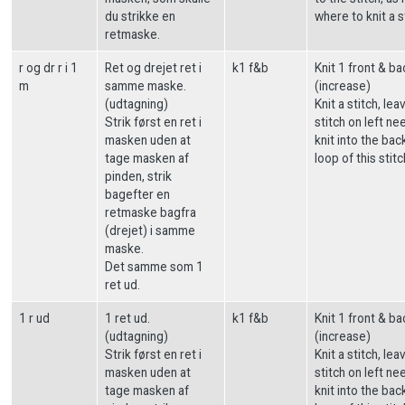
du strikke en
where to knit a s
retmaske.
r og dr r i 1
Ret og drejet ret i
k1 f&b
Knit 1 front & ba
m
samme maske.
(increase)
(udtagning)
Knit a stitch, lea
Strik først en ret i
stitch on left ne
masken uden at
knit into the bac
tage masken af
loop of this stitc
pinden, strik
bagefter en
retmaske bagfra
(drejet) i samme
maske.
Det samme som 1
ret ud.
1 r ud
1 ret ud.
k1 f&b
Knit 1 front & ba
(udtagning)
(increase)
Strik først en ret i
Knit a stitch, lea
masken uden at
stitch on left ne
tage masken af
knit into the bac