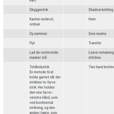
kant
Skyggestrik
Shadow knitting
Kanten nederst,
Hem
ombuk
Sy sammen
Sew seams
Flyt
Transfer
Lad de resterende
Leave remaining
masker stå
stitches
Tohåndsstrik.
Two hand knittin
En metode til at
holde garnet når der
strikkes to-farve-
strik. Her holdes
den ene farve i
venstre hånd, som
ved kontinental
strikning, og den
anden i højre, som