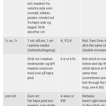
ind i masken fra
venstre side som
normalt, stikkes
pinden i stedet ind
fra højre side og
bagud. Strik
derefter ret.
1r, so, 1r
1 ret, slå om, 1 ret
K, YO, K
Knit, Yarn Over, 
i samme maske
all in the same st
(dobbeltudtagning)
(double increas
Strik ret i masken
k-b or k1b
Knit stitch in row
nedenunder og løft
below and slip t
masken ovenover
stitch above at 
med over på højre
same time
pind.
(sometimes use
knit through the
loop; see k tbl).
som ret
Som ret.
k-wise or
Knitwise.
Før højre pind ind i
KW
Insert right need
masken, som skulle
to the stitch, as 