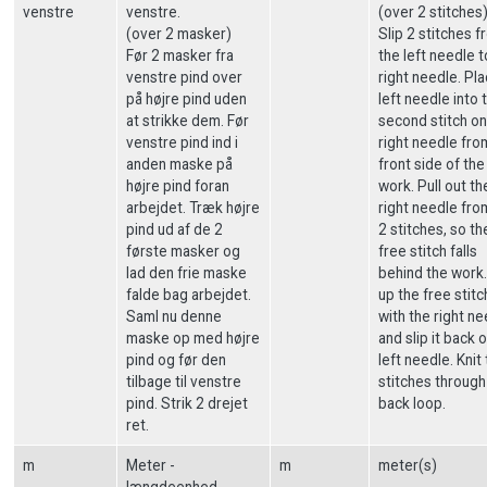
venstre
venstre.
(over 2 stitches
(over 2 masker)
Slip 2 stitches 
Før 2 masker fra
the left needle t
venstre pind over
right needle. Pl
på højre pind uden
left needle into 
at strikke dem. Før
second stitch on
venstre pind ind i
right needle fro
anden maske på
front side of the
højre pind foran
work. Pull out th
arbejdet. Træk højre
right needle fro
pind ud af de 2
2 stitches, so th
første masker og
free stitch falls
lad den frie maske
behind the work.
falde bag arbejdet.
up the free stitc
Saml nu denne
with the right n
maske op med højre
and slip it back 
pind og før den
left needle. Knit
tilbage til venstre
stitches through
pind. Strik 2 drejet
back loop.
ret.
m
Meter -
m
meter(s)
længdeenhed