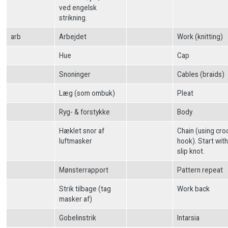
ved engelsk
strikning.
arb
Arbejdet
Work (knitting)
Hue
Cap
Snoninger
Cables (braids)
Læg (som ombuk)
Pleat
Ryg- & forstykke
Body
Hæklet snor af
Chain (using cro
luftmasker
hook). Start with
slip knot.
Mønsterrapport
Pattern repeat
Strik tilbage (tag
Work back
masker af)
Gobelinstrik
Intarsia