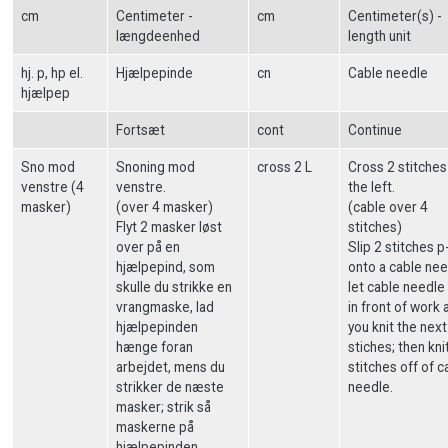
cm
Centimeter -
cm
Centimeter(s) -
længdeenhed
length unit
hj. p, hp el.
Hjælpepinde
cn
Cable needle
hjælpep
Fortsæt
cont
Continue
Sno mod
Snoning mod
cross 2 L
Cross 2 stitches
venstre (4
venstre.
the left.
masker)
(over 4 masker)
(cable over 4
Flyt 2 masker løst
stitches)
over på en
Slip 2 stitches 
hjælpepind, som
onto a cable nee
skulle du strikke en
let cable needle
vrangmaske, lad
in front of work 
hjælpepinden
you knit the next
hænge foran
stiches; then kni
arbejdet, mens du
stitches off of c
strikker de næste
needle.
masker; strik så
maskerne på
hjælpepinden.