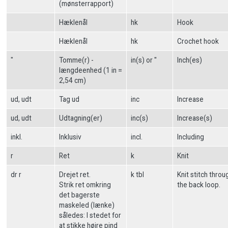
(mønsterrapport)
Hæklenål
hk
Hook
Hæklenål
hk
Crochet hook
"
Tomme(r) -
in(s) or ''
Inch(es)
længdeenhed (1 in =
2,54 cm)
ud, udt
Tag ud
inc
Increase
ud, udt
Udtagning(er)
inc(s)
Increase(s)
inkl.
Inklusiv
incl.
Including
r
Ret
k
Knit
dr r
Drejet ret.
k tbl
Knit stitch throu
Strik ret omkring
the back loop.
det bagerste
maskeled (lænke)
således: I stedet for
at stikke højre pind