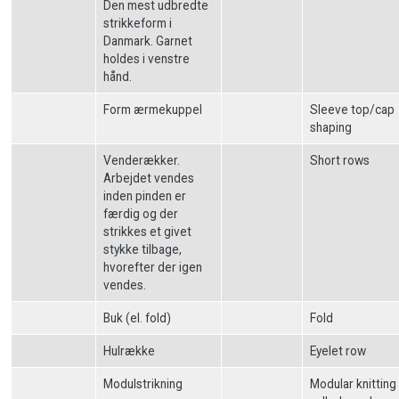
Den mest udbredte
strikkeform i
Danmark. Garnet
holdes i venstre
hånd.
Form ærmekuppel
Sleeve top/cap
shaping
Venderækker.
Short rows
Arbejdet vendes
inden pinden er
færdig og der
strikkes et givet
stykke tilbage,
hvorefter der igen
vendes.
Buk (el. fold)
Fold
Hulrække
Eyelet row
Modulstrikning
Modular knitting