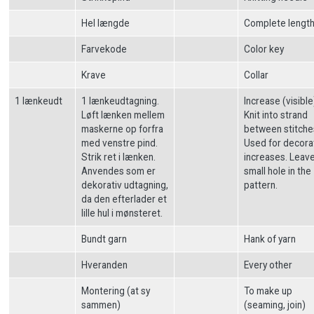
Hel længde
Complete lengt
Farvekode
Color key
Krave
Collar
1 lænkeudt
1 lænkeudtagning.
Increase (visible
Løft lænken mellem
Knit into strand
maskerne op forfra
between stitche
med venstre pind.
Used for decora
Strik ret i lænken.
increases. Leav
Anvendes som er
small hole in the
dekorativ udtagning,
pattern.
da den efterlader et
lille hul i mønsteret.
Bundt garn
Hank of yarn
Hveranden
Every other
Montering (at sy
To make up
sammen)
(seaming, join)