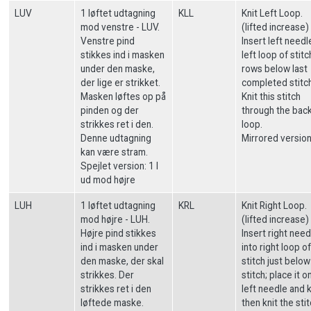
LUV
1 løftet udtagning
KLL
Knit Left Loop.
mod venstre - LUV.
(lifted increase)
Venstre pind
Insert left needl
stikkes ind i masken
left loop of stit
under den maske,
rows below last
der lige er strikket.
completed stitch
Masken løftes op på
Knit this stitch
pinden og der
through the bac
strikkes ret i den.
loop.
Denne udtagning
Mirrored version
kan være stram.
Spejlet version: 1 l
ud mod højre
LUH
1 løftet udtagning
KRL
Knit Right Loop.
mod højre - LUH.
(lifted increase)
Højre pind stikkes
Insert right need
ind i masken under
into right loop of
den maske, der skal
stitch just below
strikkes. Der
stitch; place it o
strikkes ret i den
left needle and kn
løftede maske.
then knit the sti