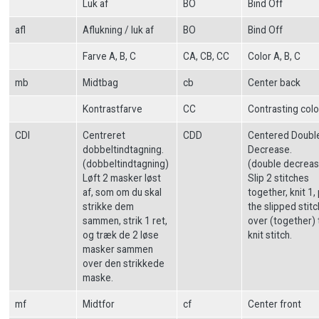
Luk af
BO
Bind Off
afl
Aflukning / luk af
BO
Bind Off
Farve A, B, C
CA, CB, CC
Color A, B, C
mb
Midtbag
cb
Center back
Kontrastfarve
CC
Contrasting colo
CDI
Centreret
CDD
Centered Doubl
dobbeltindtagning.
Decrease.
(dobbeltindtagning)
(double decreas
Løft 2 masker løst
Slip 2 stitches
af, som om du skal
together, knit 1,
strikke dem
the slipped stit
sammen, strik 1 ret,
over (together) 
og træk de 2 løse
knit stitch.
masker sammen
over den strikkede
maske.
mf
Midtfor
cf
Center front