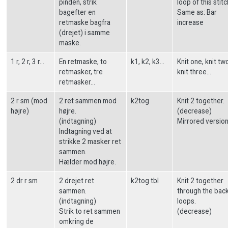
pinden, strik
loop of this stitc
bagefter en
Same as: Bar
retmaske bagfra
increase
(drejet) i samme
maske.
1 r, 2 r, 3 r…
En retmaske, to
k1, k2, k3…
Knit one, knit tw
retmasker, tre
knit three…
retmasker…
2 r sm (mod
2 ret sammen mod
k2tog
Knit 2 together.
højre)
højre.
(decrease)
(indtagning)
Mirrored version
Indtagning ved at
strikke 2 masker ret
sammen.
Hælder mod højre.
2 dr r sm
2 drejet ret
k2tog tbl
Knit 2 together
sammen.
through the bac
(indtagning)
loops.
Strik to ret sammen
(decrease)
omkring de