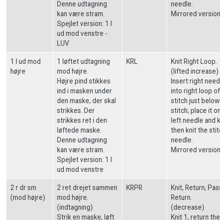
Denne udtagning
needle.
kan være stram.
Mirrored version
Spejlet version: 1 l
ud mod venstre -
LUV
1 l ud mod
1 løftet udtagning
KRL
Knit Right Loop.
højre
mod højre.
(lifted increase)
Højre pind stikkes
Insert right need
ind i masken under
into right loop of
den maske, der skal
stitch just below
strikkes. Der
stitch; place it o
strikkes ret i den
left needle and kn
løftede maske.
then knit the sti
Denne udtagning
needle.
kan være stram.
Mirrored version
Spejlet version: 1 l
ud mod venstre
2 r dr sm
2 ret drejet sammen
KRPR
Knit, Return, Pas
(mod højre)
mod højre.
Return.
(indtagning)
(decrease)
Strik en maske, løft
Knit 1, return the