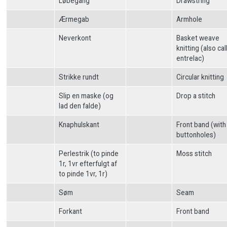
Løbegang
Drawstring
Ærmegab
Armhole
Neverkont
Basket weave
knitting (also cal
entrelac)
Strikke rundt
Circular knitting
Slip en maske (og
Drop a stitch
lad den falde)
Knaphulskant
Front band (with
buttonholes)
Perlestrik (to pinde
Moss stitch
1r, 1vr efterfulgt af
to pinde 1vr, 1r)
Søm
Seam
Forkant
Front band