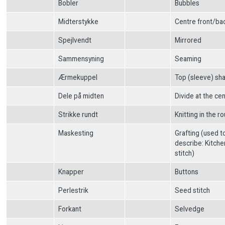
Bobler
Bubbles
Midterstykke
Centre front/ba
Spejlvendt
Mirrored
Sammensyning
Seaming
Ærmekuppel
Top (sleeve) sh
Dele på midten
Divide at the ce
Strikke rundt
Knitting in the r
Maskesting
Grafting (used t
describe: Kitche
stitch)
Knapper
Buttons
Perlestrik
Seed stitch
Forkant
Selvedge