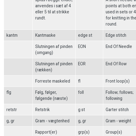
anvendes i sæt af 4
points at both e
eller 5 til at strikke
used in sets or 4
rundt.
for knitting in th
round.
kantm
Kantmaske
edge st
Edge stitch
Slutningen af pinden
EON
End Of Needle
(omgang)
Slutningen af pinden
EOR
End Of Row
(rækken)
Forreste maskeled
fl
Front loop(s)
flg
Følg, følger,
foll
Follow; follows;
følgende (næste)
following
retstr
Retstrik
g st
Garter stitch
g, gr
Gram - vægtenhed
g, gr
Gram - weight
Rapport(er)
grp(s)
Group(s)