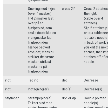
Snoning mod højre.
cross 2 R
Cross 2 stitches
(over 4 masker)
the right.
Flyt 2 masker løst
(cable over 4
over på en
stitches)
hjælpepind, som
Slip 2 stitches 
skulle du strikke en
onto a cable nee
vrangmaske, lad
let cable needle
hjælpepinden
in back of work 
hænge bagved
you knit the next
arbejdet, mens du
stiches; then kni
strikker de næste
stitches off of c
masker; strik så
needle.
maskerne på
hjælpepinden.
indt
Tag ind
dec
Decrease
indt
Indtagning(er)
dec(s)
Decrease(s)
strømpep
Strømpepind(e).
dpn or dp
Double pointed
En kort pind med
needle(s).
spids i begge ender,
A short needle w