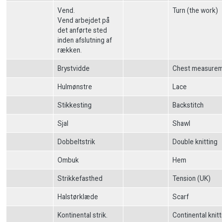
Vend.
Turn (the work)
Vend arbejdet på
det anførte sted
inden afslutning af
rækken.
Brystvidde
Chest measure
Hulmønstre
Lace
Stikkesting
Backstitch
Sjal
Shawl
Dobbeltstrik
Double knitting
Ombuk
Hem
Strikkefasthed
Tension (UK)
Halstørklæde
Scarf
Kontinental strik.
Continental knitt