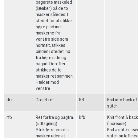
bagerste maskeled
(lænker) på de to
masker således: I
stedet for at stikke
højre pind ind i
maskerne fra
venstre side som
normalt, stikkes
pinden i stedet ind
fra højre side og
bagud. Derefter
strikkes de to
masker ret sammen.
Hælder mod
venstre.
dr r
Drejet ret
KB
Knit into back of
stitch.
rfb
Ret forfra og bagfra.
kfb
Knit front & back
(udtagning)
(increase)
Strik først en ret i
Knit a stitch, lea
masken uden at
stitch on left ne