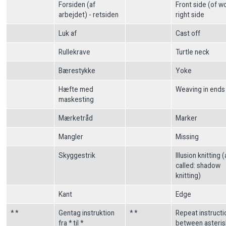
Forsiden (af
Front side (of wo
arbejdet) - retsiden
right side
Luk af
Cast off
Rullekrave
Turtle neck
Bærestykke
Yoke
Hæfte med
Weaving in ends
maskesting
Mærketråd
Marker
Mangler
Missing
Skyggestrik
Illusion knitting 
called: shadow
knitting)
Kant
Edge
* *
Gentag instruktion
* *
Repeat instructi
fra * til *
between asteris