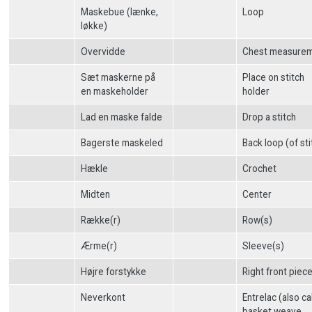
Maskebue (lænke,
Loop
løkke)
Overvidde
Chest measure
Sæt maskerne på
Place on stitch
en maskeholder
holder
Lad en maske falde
Drop a stitch
Bagerste maskeled
Back loop (of sti
Hækle
Crochet
Midten
Center
Række(r)
Row(s)
Ærme(r)
Sleeve(s)
Højre forstykke
Right front piec
Neverkont
Entrelac (also ca
basket weave