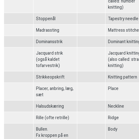
called: number
knitting)
Stoppenål
Tapestry needle
Madrassting
Mattress stitch
Dominansstrik
Dominant knittin
Jacquard strik
Jacquard knittin
(også kaldet
(also called: st
tofarvestrik)
knitting)
Strikkeopskrift
Knitting pattern
Placer, anbring, læg,
Place
sæt
Halsudskæring
Neckline
Rille (ofte retrille)
Ridge
Bullen.
Body
Fx kroppen på en