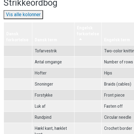
Strikkeordbog
Vis alle kolonner
Engelsk
Dansk
forkortelse
forkortelse
Dansk term
Sortér faldende
Engelsk term
Tofarvestrik
Two-color knitti
Antal omgange
Number of rows
Hofter
Hips
Snoninger
Braids (cables)
Forstykke
Front piece
Luk af
Fasten off
Rundpind
Circular needle
Hækl kant, hæklet
Crochet border