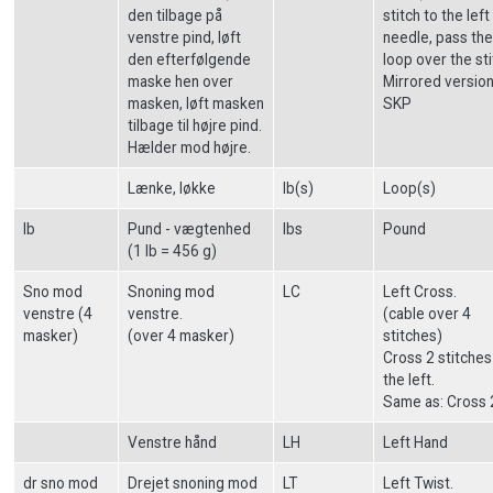
den tilbage på
stitch to the left
venstre pind, løft
needle, pass the
den efterfølgende
loop over the sti
maske hen over
Mirrored version
masken, løft masken
SKP
tilbage til højre pind.
Hælder mod højre.
Lænke, løkke
lb(s)
Loop(s)
lb
Pund - vægtenhed
lbs
Pound
(1 lb = 456 g)
Sno mod
Snoning mod
LC
Left Cross.
venstre (4
venstre.
(cable over 4
masker)
(over 4 masker)
stitches)
Cross 2 stitches
the left.
Same as: Cross 
Venstre hånd
LH
Left Hand
dr sno mod
Drejet snoning mod
LT
Left Twist.