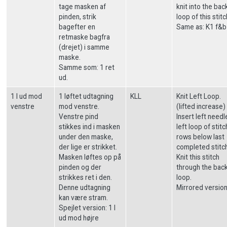
tage masken af
knit into the bac
pinden, strik
loop of this stitc
bagefter en
Same as: K1 f&b
retmaske bagfra
(drejet) i samme
maske.
Samme som: 1 ret
ud.
1 l ud mod
1 løftet udtagning
KLL
Knit Left Loop.
venstre
mod venstre.
(lifted increase)
Venstre pind
Insert left needl
stikkes ind i masken
left loop of stit
under den maske,
rows below last
der lige er strikket.
completed stitch
Masken løftes op på
Knit this stitch
pinden og der
through the bac
strikkes ret i den.
loop.
Denne udtagning
Mirrored version
kan være stram.
Spejlet version: 1 l
ud mod højre