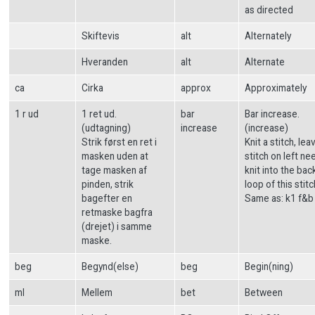
as directed
Skiftevis
alt
Alternately
Hveranden
alt
Alternate
ca
Cirka
approx
Approximately
1 r ud
1 ret ud.
bar
Bar increase.
(udtagning)
increase
(increase)
Strik først en ret i
Knit a stitch, lea
masken uden at
stitch on left ne
tage masken af
knit into the bac
pinden, strik
loop of this stitc
bagefter en
Same as: k1 f&b
retmaske bagfra
(drejet) i samme
maske.
beg
Begynd(else)
beg
Begin(ning)
ml
Mellem
bet
Between