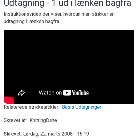
Udtagning - 1 ud i lænken bagfra
Instruktionsvideo der viser, hvordan man strikker en
udtagning i lænken bagfra.
Relaterede strikkeartikler
Basis
Udtagninger
Skrevet af
KnittingDane
Skrevet
Lørdag, 22. marts 2008 - 16:19