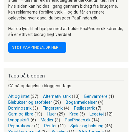
siden. Hidtil har reklameindtægterne dækket driften, men
hvis siden kan holdes i gang gennem bidrag fra brugerne,
kan reklamerne forblive væk – og du får en renere
oplevelse hver gang, du besøger PaaPinden.dk.
Har du lyst til at hjælpe med at holde PaaPinden.dk kørende,
så er ethvert bidrag højt værdsat.
STØT PAAPINDEN.DK HER
Tags på bloggen
Gå på opdagelse i bloggens tags.
Alt og intet
(37)
Alternativ strik
(13)
Benvarmere
(1)
Blebukser og stofbleer
(29)
Boganmeldelser
(4)
Dominostrik
(3)
Fingerstrik
(4)
Fællesstrik
(7)
Garn og fibre
(19)
Huer
(29)
Krea
(5)
Legetøj
(12)
Lynopskrift
(6)
Medier
(3)
PaaPinden.dk
(14)
Reparationer
(1)
Rester
(11)
Sjaler og halsting
(46)
Smykker og pynt
(2)
Spinding
(1)
Strik for sjov
(5)