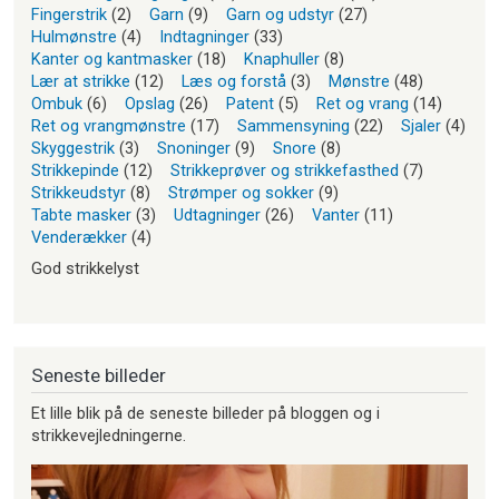
Fingerstrik
(2)
Garn
(9)
Garn og udstyr
(27)
Hulmønstre
(4)
Indtagninger
(33)
Kanter og kantmasker
(18)
Knaphuller
(8)
Lær at strikke
(12)
Læs og forstå
(3)
Mønstre
(48)
Ombuk
(6)
Opslag
(26)
Patent
(5)
Ret og vrang
(14)
Ret og vrangmønstre
(17)
Sammensyning
(22)
Sjaler
(4)
Skyggestrik
(3)
Snoninger
(9)
Snore
(8)
Strikkepinde
(12)
Strikkeprøver og strikkefasthed
(7)
Strikkeudstyr
(8)
Strømper og sokker
(9)
Tabte masker
(3)
Udtagninger
(26)
Vanter
(11)
Venderækker
(4)
God strikkelyst
Seneste billeder
Et lille blik på de seneste billeder på bloggen og i
strikkevejledningerne.