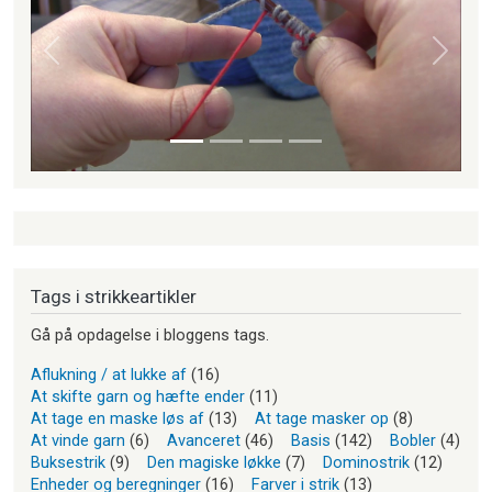
Forrige
Næste
Tags i strikkeartikler
Gå på opdagelse i bloggens tags.
Aflukning / at lukke af
(16)
At skifte garn og hæfte ender
(11)
At tage en maske løs af
(13)
At tage masker op
(8)
At vinde garn
(6)
Avanceret
(46)
Basis
(142)
Bobler
(4)
Buksestrik
(9)
Den magiske løkke
(7)
Dominostrik
(12)
Enheder og beregninger
(16)
Farver i strik
(13)