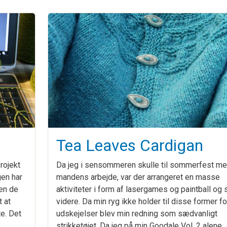
Tea Leaves Cardigan
rojekt
Da jeg i sensommeren skulle til sommerfest m
gen har
mandens arbejde, var der arrangeret en masse
en de
aktiviteter i form af lasergames og paintball og 
 at
videre. Da min ryg ikke holder til disse former fo
e. Det
udskejelser blev min redning som sædvanligt
strikketøjet. Da jeg på min Goodale Vol. 2 alene…