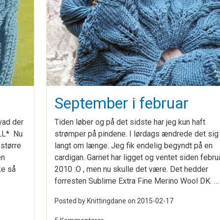
September i februar
hvad der
Tiden løber og på det sidste har jeg kun haft
ALL* Nu
strømper på pindene. I lørdags ændrede det sig
 større
langt om længe. Jeg fik endelig begyndt på en
en
cardigan. Garnet har ligget og ventet siden febru
ke så
2010 :O , men nu skulle det være. Det hedder
forresten Sublime Extra Fine Merino Wool DK. …
Posted by Knittingdane on
2015-02-17