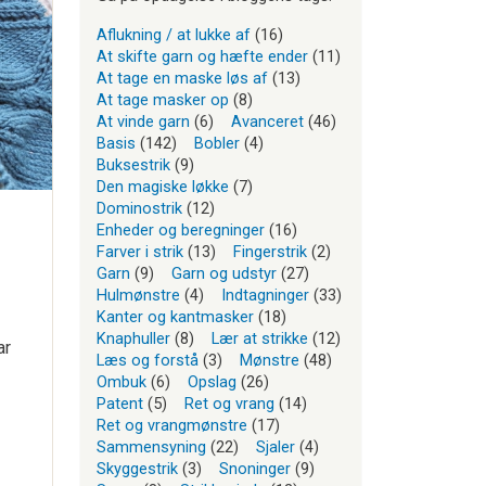
Aflukning / at lukke af
(16)
At skifte garn og hæfte ender
(11)
At tage en maske løs af
(13)
At tage masker op
(8)
At vinde garn
(6)
Avanceret
(46)
Basis
(142)
Bobler
(4)
Buksestrik
(9)
Den magiske løkke
(7)
Dominostrik
(12)
Enheder og beregninger
(16)
Farver i strik
(13)
Fingerstrik
(2)
Garn
(9)
Garn og udstyr
(27)
Hulmønstre
(4)
Indtagninger
(33)
Kanter og kantmasker
(18)
Knaphuller
(8)
Lær at strikke
(12)
ar
Læs og forstå
(3)
Mønstre
(48)
Ombuk
(6)
Opslag
(26)
Patent
(5)
Ret og vrang
(14)
Ret og vrangmønstre
(17)
Sammensyning
(22)
Sjaler
(4)
Skyggestrik
(3)
Snoninger
(9)