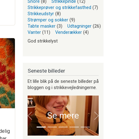
Snore
(8)
Strikkepinde
(12)
Strikkeprøver og strikkefasthed
(7)
Strikkeudstyr
(8)
Strømper og sokker
(9)
Tabte masker
(3)
Udtagninger
(26)
Vanter
(11)
Venderækker
(4)
God strikkelyst
Seneste billeder
Et lille blik på de seneste billeder på
bloggen og i strikkevejledningerne.
Se mere
Forrige
Næste
delig
 har