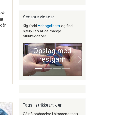
nok
Seneste videoer
at
 går
Kig forbi
videogalleriet
og find
hjælp i en af de mange
strikkevideoer.
Opslag med
restgarn
Forrige
Næste
Tags i strikkeartikler
Gå på opdagelse i bloggens tags.