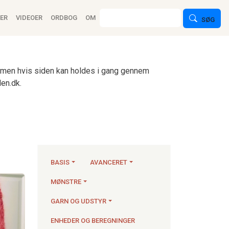
ion
Søg
ER
VIDEOER
ORDBOG
OM
SØG
n, men hvis siden kan holdes i gang gennem
en.dk.
BASIS
AVANCERET
MØNSTRE
Strikkeartikler
GARN OG UDSTYR
ENHEDER OG BEREGNINGER