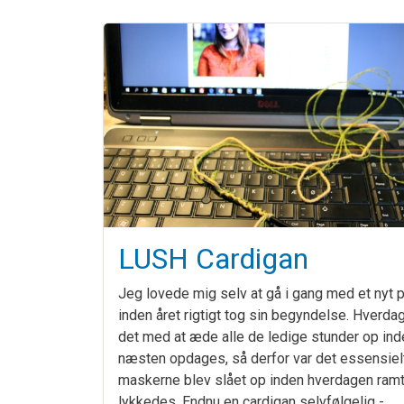
LUSH Cardigan
Jeg lovede mig selv at gå i gang med et nyt p
inden året rigtigt tog sin begyndelse. Hverda
det med at æde alle de ledige stunder op ind
næsten opdages, så derfor var det essensielt
maskerne blev slået op inden hverdagen ramt
lykkedes. Endnu en cardigan selvfølgelig -…