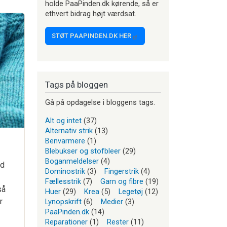
holde PaaPinden.dk kørende, så er
ethvert bidrag højt værdsat.
STØT PAAPINDEN.DK HER
Tags på bloggen
Gå på opdagelse i bloggens tags.
Alt og intet
(37)
Alternativ strik
(13)
Benvarmere
(1)
Blebukser og stofbleer
(29)
Boganmeldelser
(4)
ed
Dominostrik
(3)
Fingerstrik
(4)
Fællesstrik
(7)
Garn og fibre
(19)
så
Huer
(29)
Krea
(5)
Legetøj
(12)
r
Lynopskrift
(6)
Medier
(3)
PaaPinden.dk
(14)
Reparationer
(1)
Rester
(11)