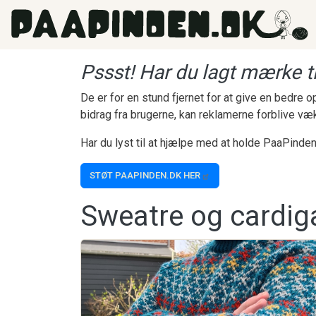
Gå til hovedindhold
Pssst! Har du lagt mærke ti
De er for en stund fjernet for at give en bedre
bidrag fra brugerne, kan reklamerne forblive væ
Har du lyst til at hjælpe med at holde PaaPinden
STØT PAAPINDEN.DK HER
Sweatre og cardig