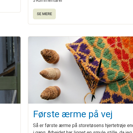
5 Kommentarer
SE MERE
s
Første ærme på vej
Så er første ærme på storetøsens hjertetrøje en
i gang. Arbejdet har ligget en smule stille, da jeg