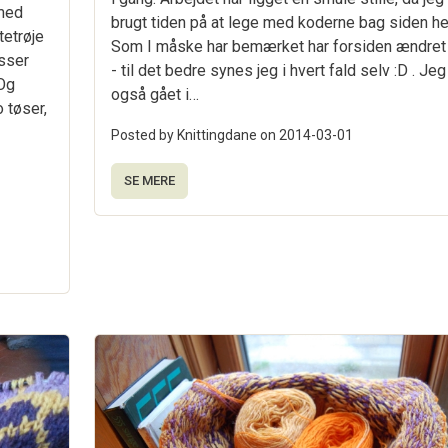
 med
brugt tiden på at lege med koderne bag siden he
tetrøje
Som I måske har bemærket har forsiden ændret
asser
- til det bedre synes jeg i hvert fald selv :D . Jeg
 Og
også gået i…
o tøser,
Posted by Knittingdane on
2014-03-01
SE MERE