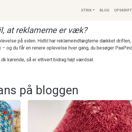
Main navigat
STRIK
BLOG
OPSKRIFT
l, at reklamerne er væk?
 oplevelse på siden. Hidtil har reklameindtægterne dækket drifte
k – og du får en renere oplevelse hver gang, du besøger PaaPind
.dk kørende, så er ethvert bidrag højt værdsat.
ans på bloggen