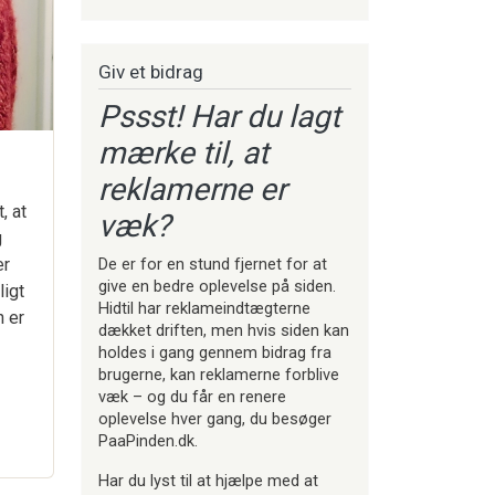
Giv et bidrag
Pssst! Har du lagt
mærke til, at
reklamerne er
, at
væk?
g
er
De er for en stund fjernet for at
give en bedre oplevelse på siden.
ligt
Hidtil har reklameindtægterne
n er
dækket driften, men hvis siden kan
holdes i gang gennem bidrag fra
brugerne, kan reklamerne forblive
væk – og du får en renere
oplevelse hver gang, du besøger
PaaPinden.dk.
Har du lyst til at hjælpe med at