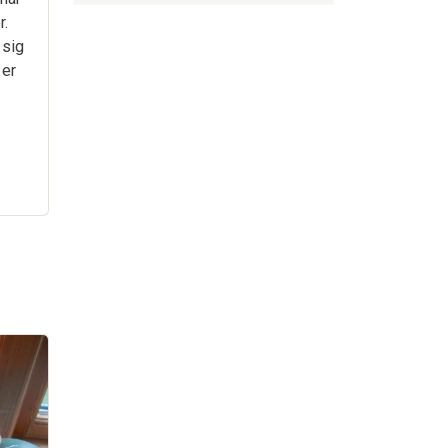
r.
 sig
 er