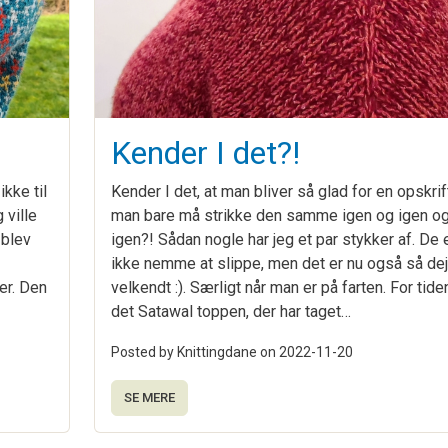
Kender I det?!
kke til
Kender I det, at man bliver så glad for en opskrift
 ville
man bare må strikke den samme igen og igen o
 blev
igen?! Sådan nogle har jeg et par stykker af. De 
ikke nemme at slippe, men det er nu også så dej
er. Den
velkendt :). Særligt når man er på farten. For tide
det Satawal toppen, der har taget…
Posted by Knittingdane on
2022-11-20
SE MERE