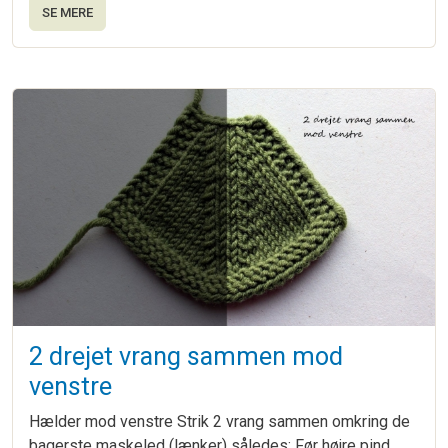
SE MERE
2 drejet vrang sammen mod
venstre
Hælder mod venstre Strik 2 vrang sammen omkring de
bagerste maskeled (lænker) således: Før højre pind