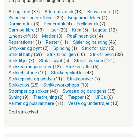
Gå på opdagelse i bloggens tags.
Alt og intet
(37)
Alternativ strik
(13)
Benvarmere
(1)
Blebukser og stofbleer
(29)
Boganmeldelser
(4)
Dominostrik
(3)
Fingerstrik
(4)
Fællesstrik
(7)
Garn og fibre
(19)
Huer
(29)
Krea
(5)
Legetøj
(12)
Lynopskrift
(6)
Medier
(3)
PaaPinden.dk
(14)
Reparationer
(1)
Rester
(11)
Sjaler og halsting
(46)
Smykker og pynt
(2)
Spinding
(1)
Strik for sjov
(5)
Strik til baby
(59)
Strik til boligen
(10)
Strik til børn
(32)
Strik til jul
(3)
Strik til pynt
(5)
Strik til voksne
(121)
Strikkearrangementer
(12)
Strikkegraffiti
(5)
Strikkehistorie
(10)
Strikkeopskrifter
(43)
Strikkepinde og udstyr
(11)
Strikkeprøver
(7)
Strikketips
(25)
Strikkeworkshops
(13)
Strømper og sokker
(46)
Sweatre og cardigans
(35)
Syning
(9)
Trædrejning
(2)
Tæpper
(2)
UFOs
(6)
Vanter og pulsvarmere
(11)
Veste og undertrøjer
(10)
God strikkelyst