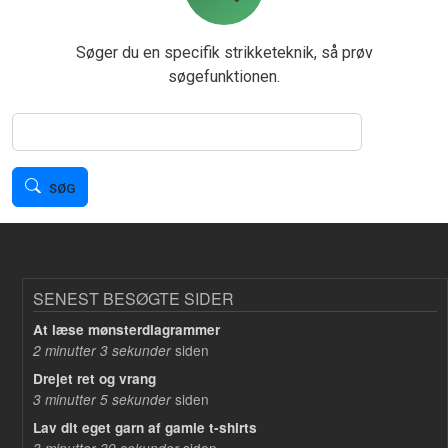
Søger du en specifik strikketeknik, så prøv
søgefunktionen.
Søg
SØG
SENEST BESØGTE SIDER
At læse mønsterdiagrammer
siden
2 minutter 3 sekunder
Drejet ret og vrang
siden
3 minutter 5 sekunder
Lav dit eget garn af gamle t-shirts
siden