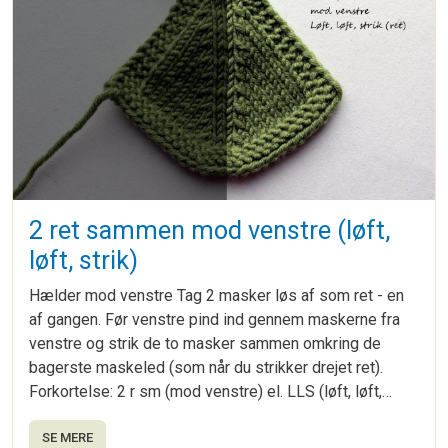
2 ret sammen mod venstre (løft,
løft, strik)
Hælder mod venstre Tag 2 masker løs af som ret - en
af gangen. Før venstre pind ind gennem maskerne fra
venstre og strik de to masker sammen omkring de
bagerste maskeled (som når du strikker drejet ret).
Forkortelse: 2 r sm (mod venstre) el. LLS (løft, løft,…
SE MERE