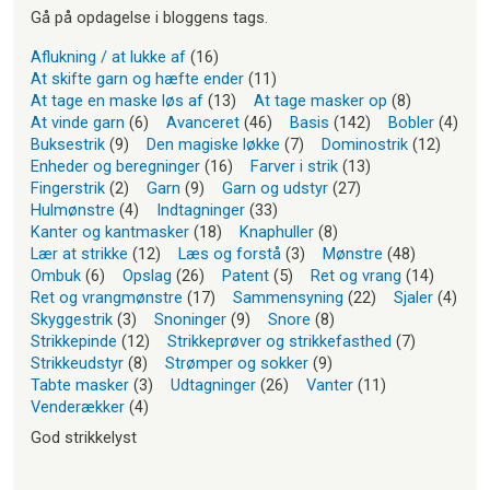
Gå på opdagelse i bloggens tags.
Aflukning / at lukke af
(16)
At skifte garn og hæfte ender
(11)
At tage en maske løs af
(13)
At tage masker op
(8)
At vinde garn
(6)
Avanceret
(46)
Basis
(142)
Bobler
(4)
Buksestrik
(9)
Den magiske løkke
(7)
Dominostrik
(12)
Enheder og beregninger
(16)
Farver i strik
(13)
Fingerstrik
(2)
Garn
(9)
Garn og udstyr
(27)
Hulmønstre
(4)
Indtagninger
(33)
Kanter og kantmasker
(18)
Knaphuller
(8)
Lær at strikke
(12)
Læs og forstå
(3)
Mønstre
(48)
Ombuk
(6)
Opslag
(26)
Patent
(5)
Ret og vrang
(14)
Ret og vrangmønstre
(17)
Sammensyning
(22)
Sjaler
(4)
Skyggestrik
(3)
Snoninger
(9)
Snore
(8)
Strikkepinde
(12)
Strikkeprøver og strikkefasthed
(7)
Strikkeudstyr
(8)
Strømper og sokker
(9)
Tabte masker
(3)
Udtagninger
(26)
Vanter
(11)
Venderækker
(4)
God strikkelyst