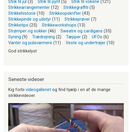
Strik til jul
(3)
Strik til pynt
(5)
Strik til voksne
(121)
Strikkearrangementer
(12)
Strikkegraffiti
(5)
Strikkehistorie
(10)
Strikkeopskrifter
(43)
Strikkepinde og udstyr
(11)
Strikkeprøver
(7)
Strikketips
(25)
Strikkeworkshops
(13)
Strømper og sokker
(46)
Sweatre og cardigans
(35)
Syning
(9)
Trædrejning
(2)
Tæpper
(2)
UFOs
(6)
Vanter og pulsvarmere
(11)
Veste og undertrøjer
(10)
God strikkelyst
Seneste videoer
Kig forbi
videogalleriet
og find hjælp i en af de mange
strikkevideoer.