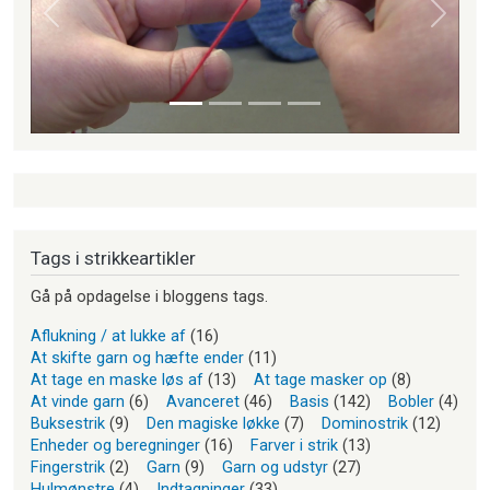
Forrige
Næste
Tags i strikkeartikler
Gå på opdagelse i bloggens tags.
Aflukning / at lukke af
(16)
At skifte garn og hæfte ender
(11)
At tage en maske løs af
(13)
At tage masker op
(8)
At vinde garn
(6)
Avanceret
(46)
Basis
(142)
Bobler
(4)
Buksestrik
(9)
Den magiske løkke
(7)
Dominostrik
(12)
Enheder og beregninger
(16)
Farver i strik
(13)
Fingerstrik
(2)
Garn
(9)
Garn og udstyr
(27)
Hulmønstre
(4)
Indtagninger
(33)