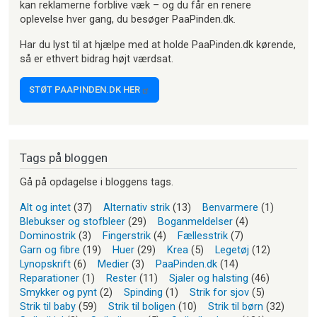
kan reklamerne forblive væk – og du får en renere
oplevelse hver gang, du besøger PaaPinden.dk.
Har du lyst til at hjælpe med at holde PaaPinden.dk kørende,
så er ethvert bidrag højt værdsat.
STØT PAAPINDEN.DK HER
Tags på bloggen
Gå på opdagelse i bloggens tags.
Alt og intet
(37)
Alternativ strik
(13)
Benvarmere
(1)
Blebukser og stofbleer
(29)
Boganmeldelser
(4)
Dominostrik
(3)
Fingerstrik
(4)
Fællesstrik
(7)
Garn og fibre
(19)
Huer
(29)
Krea
(5)
Legetøj
(12)
Lynopskrift
(6)
Medier
(3)
PaaPinden.dk
(14)
Reparationer
(1)
Rester
(11)
Sjaler og halsting
(46)
Smykker og pynt
(2)
Spinding
(1)
Strik for sjov
(5)
Strik til baby
(59)
Strik til boligen
(10)
Strik til børn
(32)