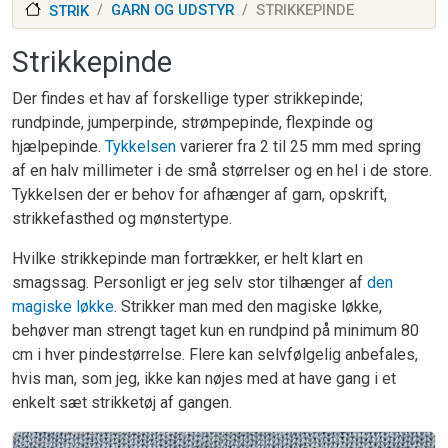
GARN OG UDSTYR
STRIKKEPINDE
STRIK
Strikkepinde
Der findes et hav af forskellige typer strikkepinde;
rundpinde, jumperpinde, strømpepinde, flexpinde og
hjælpepinde.
Tykkelsen
varierer fra 2 til 25 mm med spring
af en halv millimeter i de små størrelser og en hel i de store.
Tykkelsen der er behov for afhænger af garn, opskrift,
strikkefasthed og mønstertype.
Hvilke strikkepinde man fortrækker, er helt klart en
smagssag. Personligt er jeg selv stor tilhænger af
den
magiske løkke
. Strikker man med den magiske løkke,
behøver man strengt taget kun en rundpind på minimum 80
cm i hver pindestørrelse. Flere kan selvfølgelig anbefales,
hvis man, som jeg, ikke kan nøjes med at have gang i et
enkelt sæt strikketøj af gangen.