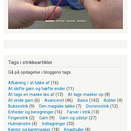
Tags i strikkeartikler
Gå på opdagelse i bloggens tags.
Aflukning / at lukke af
(16)
At skifte garn og hæfte ender
(11)
At tage en maske løs af
(13)
At tage masker op
(8)
At vinde garn
(6)
Avanceret
(46)
Basis
(142)
Bobler
(4)
Buksestrik
(9)
Den magiske løkke
(7)
Dominostrik
(12)
Enheder og beregninger
(16)
Farver i strik
(13)
Fingerstrik
(2)
Garn
(9)
Garn og udstyr
(27)
Hulmønstre
(4)
Indtagninger
(33)
Kanter og kantmasker
(18)
Knaphuller
(8)