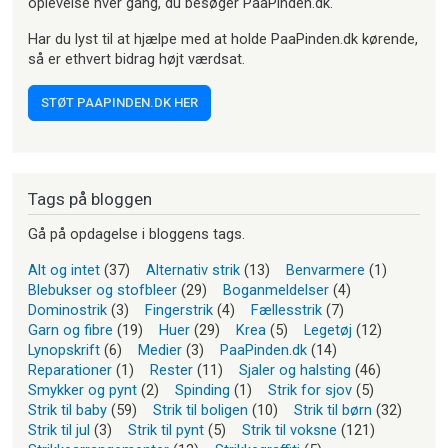
oplevelse hver gang, du besøger PaaPinden.dk.
Har du lyst til at hjælpe med at holde PaaPinden.dk kørende,
så er ethvert bidrag højt værdsat.
STØT PAAPINDEN.DK HER
Tags på bloggen
Gå på opdagelse i bloggens tags.
Alt og intet
(37)
Alternativ strik
(13)
Benvarmere
(1)
Blebukser og stofbleer
(29)
Boganmeldelser
(4)
Dominostrik
(3)
Fingerstrik
(4)
Fællesstrik
(7)
Garn og fibre
(19)
Huer
(29)
Krea
(5)
Legetøj
(12)
Lynopskrift
(6)
Medier
(3)
PaaPinden.dk
(14)
Reparationer
(1)
Rester
(11)
Sjaler og halsting
(46)
Smykker og pynt
(2)
Spinding
(1)
Strik for sjov
(5)
Strik til baby
(59)
Strik til boligen
(10)
Strik til børn
(32)
Strik til jul
(3)
Strik til pynt
(5)
Strik til voksne
(121)