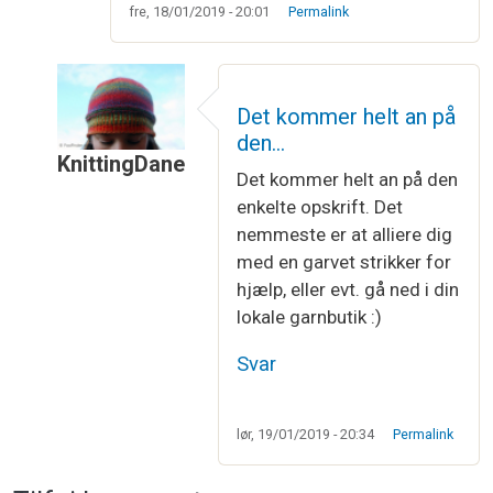
fre, 18/01/2019 - 20:01
Permalink
Det kommer helt an på
den…
KnittingDane
Det kommer helt an på den
Som svar til
Pindestørrelse
af
Karina
enkelte opskrift. Det
nemmeste er at alliere dig
med en garvet strikker for
hjælp, eller evt. gå ned i din
lokale garnbutik :)
Svar
lør, 19/01/2019 - 20:34
Permalink