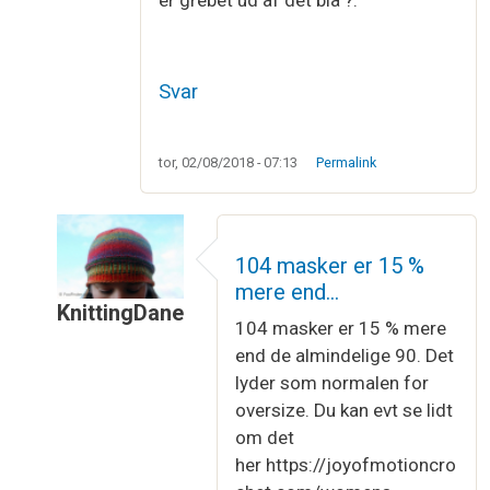
er grebet ud af det blå ?.
Svar
tor, 02/08/2018 - 07:13
Permalink
104 masker er 15 %
mere end…
KnittingDane
104 masker er 15 % mere
Som svar til
Beregning af maskeantal til løs blus
end de almindelige 90. Det
lyder som normalen for
oversize. Du kan evt se lidt
om det
her https://joyofmotioncro