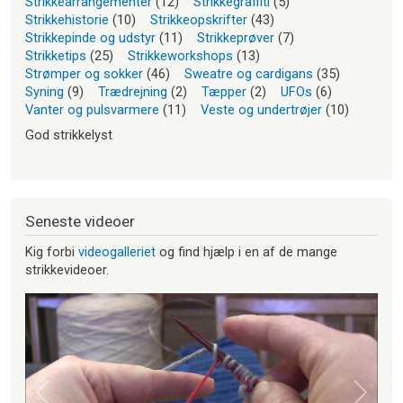
Strikkearrangementer
(12)
Strikkegraffiti
(5)
Strikkehistorie
(10)
Strikkeopskrifter
(43)
Strikkepinde og udstyr
(11)
Strikkeprøver
(7)
Strikketips
(25)
Strikkeworkshops
(13)
Strømper og sokker
(46)
Sweatre og cardigans
(35)
Syning
(9)
Trædrejning
(2)
Tæpper
(2)
UFOs
(6)
Vanter og pulsvarmere
(11)
Veste og undertrøjer
(10)
God strikkelyst
Seneste videoer
Kig forbi
videogalleriet
og find hjælp i en af de mange
strikkevideoer.
Forrige
Næste