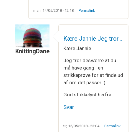
man, 14/05/2018 - 12:18
Permalink
Kære Jannie Jeg tror…
Kære Jannie
KnittingDane
Som svar til
strikkefasthed
af
jannie
Jeg tror desværre at du
må have gang i en
strikkeprøve for at finde ud
af om det passer :)
God strikkelyst herfra
Svar
tir, 15/05/2018 - 23:04
Permalink