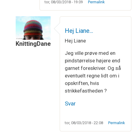
tor, 08/03/2018 - 19:09
Permalink
Hej Liane…
Hej Liane
KnittingDane
Som svar til
Spørgsmå
af
Liane Andersen
Jeg ville prøve med en
pindstørrelse højere end
garnet foreskriver. Og så
eventuelt regne lidt om i
opskriften, hvis
strikkefastheden ?
Svar
tor, 08/03/2018 - 22:08
Permalink