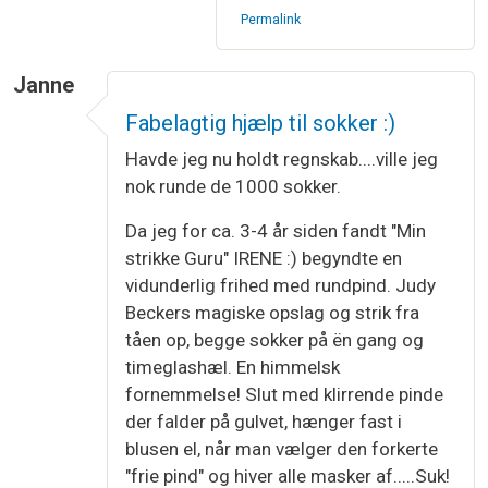
Permalink
Janne
Fabelagtig hjælp til sokker :)
Havde jeg nu holdt regnskab....ville jeg
nok runde de 1000 sokker.
Da jeg for ca. 3-4 år siden fandt "Min
strikke Guru" IRENE :) begyndte en
vidunderlig frihed med rundpind. Judy
Beckers magiske opslag og strik fra
tåen op, begge sokker på ën gang og
timeglashæl. En himmelsk
fornemmelse! Slut med klirrende pinde
der falder på gulvet, hænger fast i
blusen el, når man vælger den forkerte
"frie pind" og hiver alle masker af.....Suk!