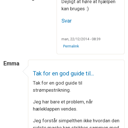
Dejligt at høre at hjælpen
Som svar til
Tak
af
Marianne Bork …
kan bruges :)
Svar
man, 22/12/2014 - 08:39
Permalink
Emma
Tak for en god guide til…
Tak for en god guide til
strømpestrikning.
Jeg har bare et problem, når
hæleklappen vendes.
Jeg forstår simpelthen ikke hvordan den
sidste maske kan strikkes sammen med