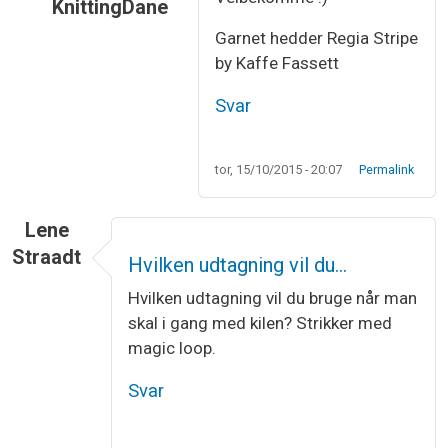
KnittingDane
Som svar til
Mange tak for den super…
af
Lene 
Garnet hedder Regia Stripe
by Kaffe Fassett
Svar
tor, 15/10/2015 - 20:07
Permalink
Lene
Straadt
Hvilken udtagning vil du…
Hvilken udtagning vil du bruge når man
skal i gang med kilen? Strikker med
magic loop.
Svar