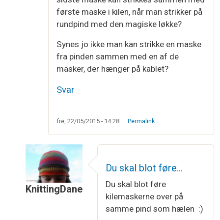
første maske i kilen, når man strikker på
rundpind med den magiske løkke?
Synes jo ikke man kan strikke en maske
fra pinden sammen med en af de
masker, der hænger på kablet?
Svar
fre, 22/05/2015 - 14:28
Permalink
Du skal blot føre…
Du skal blot føre
KnittingDane
kilemaskerne over på
Som svar til
Tak for en god guide til…
af
Emma
samme pind som hælen :)