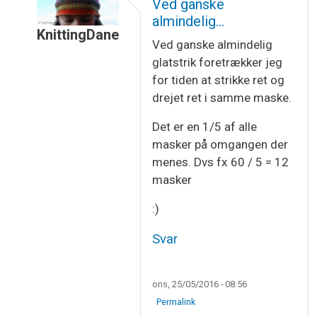
Ved ganske
almindelig…
KnittingDane
Ved ganske almindelig
Som svar til
Spørgsmål til hælespids
af
Kristina
glatstrik foretrækker jeg
for tiden at strikke ret og
drejet ret i samme maske.
Det er en 1/5 af alle
masker på omgangen der
menes. Dvs fx 60 / 5 = 12
masker
:)
Svar
ons, 25/05/2016 - 08:56
Permalink