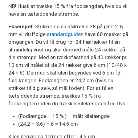
NB! Husk at trække 15 % fra fodlængden, hvis du vil
have en tætsiddende strømpe.
Eksempel:
Strikker du en størrelse 38 på pind 2 ½
mm vil du ifølge
standardguiden
have 60 masker på
omgangen. Du vil få brug for 24 hælrækker til en
almindelig vrist og skal dermed måle 24 rækker på
din strømpe. Med en rækkefasthed på 40 rækker pr.
10 cm vil målet af de 24 rækker give 6 cm (10/40 x
24 = 6). Dermed skal kilen begyndes ved 6 cm før
fuld længde. Fodlængden er 24,2 cm (hvis du
strikker til dig selv, så mål foden). For at få en
tætsiddende strømpe, trækkes 15 % fra
fodlængden inden du trækker kilelængden fra. Dvs.:
(Fodlængde – 15 % ) – målt kilelængde
(24,2 – 3,6) – 6 = 14,6 cm
Kilen begyndes dermed efter 14,6 cm.