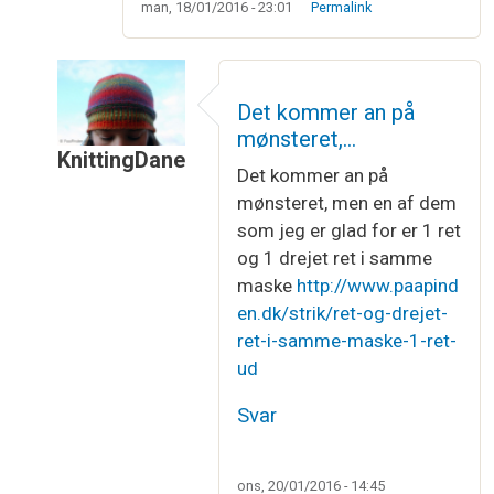
man, 18/01/2016 - 23:01
Permalink
Det kommer an på
mønsteret,…
KnittingDane
Det kommer an på
Som svar til
Hvilken udtagning vil du…
af
Lene St
mønsteret, men en af dem
som jeg er glad for er 1 ret
og 1 drejet ret i samme
maske
http://www.paapind
en.dk/strik/ret-og-drejet-
ret-i-samme-maske-1-ret-
ud
Svar
ons, 20/01/2016 - 14:45