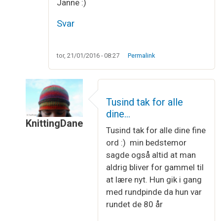
Janne :)
Svar
tor, 21/01/2016 - 08:27
Permalink
Tusind tak for alle
dine…
KnittingDane
Tusind tak for alle dine fine
Som svar til
Fabelagtig hjælp til sokker :)
af
Jann
ord :) min bedstemor
sagde også altid at man
aldrig bliver for gammel til
at lære nyt. Hun gik i gang
med rundpinde da hun var
rundet de 80 år