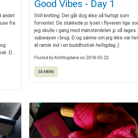
Good Vibes - Day 1
t andet
Still knitting. Det går dog ikke så hurtigt som
ause fra
forventet. De slukkede jo lyset i flyveren lige s
jeg skulle i gang med mønsterdelen ;p så tages
subwayen i brug :D og sørme om jeg ikke var hel
 og
at ramle ind i en buddhistisk helligdag ;)
nsk :D…
Posted by Knittingdane on
2018-05-22
SE MERE