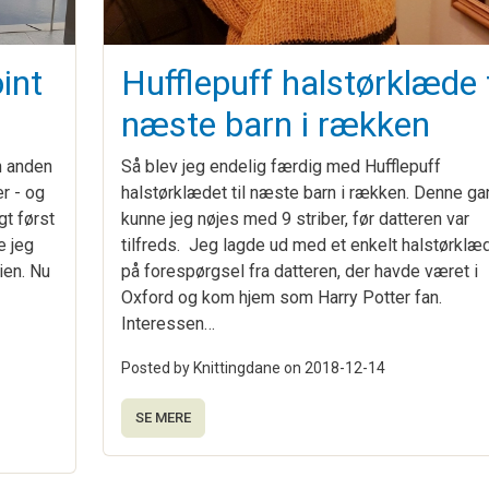
int
Hufflepuff halstørklæde t
næste barn i rækken
in anden
Så blev jeg endelig færdig med Hufflepuff
er - og
halstørklædet til næste barn i rækken. Denne ga
gt først
kunne jeg nøjes med 9 striber, før datteren var
e jeg
tilfreds. Jeg lagde ud med et enkelt halstørklæ
ien. Nu
på forespørgsel fra datteren, der havde været i
Oxford og kom hjem som Harry Potter fan.
Interessen…
Posted by Knittingdane on
2018-12-14
SE MERE