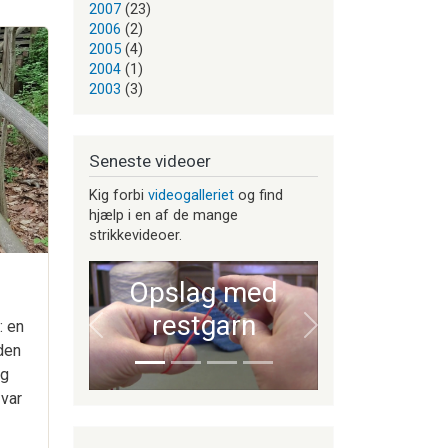
2007
(23)
2006
(2)
2005
(4)
2004
(1)
2003
(3)
Seneste videoer
Kig forbi
videogalleriet
og find
hjælp i en af de mange
strikkevideoer.
Opslag med
restgarn
: en
Forrige
Næste
den
og
 var