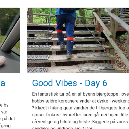
na
Good Vibes - Day 6
En fantastisk tur på en af byens bjergtoppe :love
hobby ældre koreanere ynder at dyrke i weeken
ke by
? klædt i hiking gear vandrer de til bjergets top 
 var
spiser frokost, hvorefter turen går ned igen. Alle
r på det
så venlige og hilste og hilste. Kiggede på vores
afgang
sandaler og undrede sig ? Der…