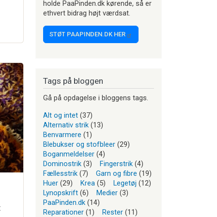
holde PaaPinden.dk kørende, så er
ethvert bidrag højt værdsat.
STØT PAAPINDEN.DK HER
Tags på bloggen
Gå på opdagelse i bloggens tags.
Alt og intet
(37)
Alternativ strik
(13)
Benvarmere
(1)
Blebukser og stofbleer
(29)
Boganmeldelser
(4)
Dominostrik
(3)
Fingerstrik
(4)
Fællesstrik
(7)
Garn og fibre
(19)
Huer
(29)
Krea
(5)
Legetøj
(12)
Lynopskrift
(6)
Medier
(3)
PaaPinden.dk
(14)
t
Reparationer
(1)
Rester
(11)