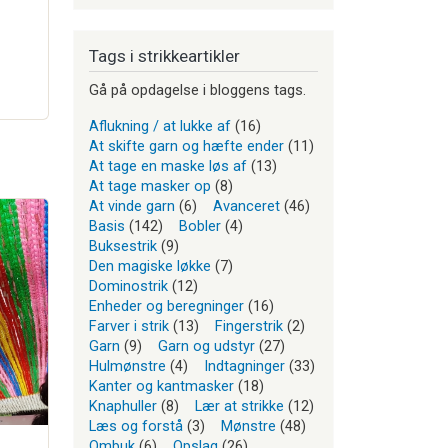
Tags i strikkeartikler
Gå på opdagelse i bloggens tags.
Aflukning / at lukke af
(16)
At skifte garn og hæfte ender
(11)
At tage en maske løs af
(13)
At tage masker op
(8)
At vinde garn
(6)
Avanceret
(46)
Basis
(142)
Bobler
(4)
Buksestrik
(9)
Den magiske løkke
(7)
Dominostrik
(12)
Enheder og beregninger
(16)
Farver i strik
(13)
Fingerstrik
(2)
Garn
(9)
Garn og udstyr
(27)
Hulmønstre
(4)
Indtagninger
(33)
Kanter og kantmasker
(18)
Knaphuller
(8)
Lær at strikke
(12)
Læs og forstå
(3)
Mønstre
(48)
Ombuk
(6)
Opslag
(26)