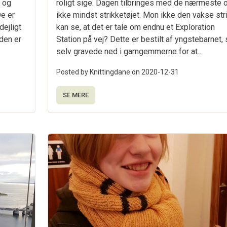
 og
roligt sige. Dagen tilbringes med de nærmeste 
De er
ikke mindst strikketøjet. Mon ikke den vakse str
ejligt
kan se, at det er tale om endnu et Exploration
iden er
Station på vej? Dette er bestilt af yngstebarnet,
selv gravede ned i garngemmerne for at…
Posted by Knittingdane on
2020-12-31
SE MERE