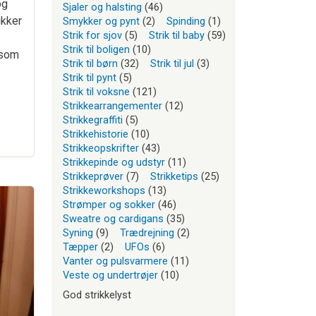
og
Sjaler og halsting
(46)
ikker
Smykker og pynt
(2)
Spinding
(1)
Strik for sjov
(5)
Strik til baby
(59)
Strik til boligen
(10)
 som
Strik til børn
(32)
Strik til jul
(3)
Strik til pynt
(5)
Strik til voksne
(121)
Strikkearrangementer
(12)
Strikkegraffiti
(5)
Strikkehistorie
(10)
Strikkeopskrifter
(43)
Strikkepinde og udstyr
(11)
Strikkeprøver
(7)
Strikketips
(25)
Strikkeworkshops
(13)
Strømper og sokker
(46)
Sweatre og cardigans
(35)
Syning
(9)
Trædrejning
(2)
Tæpper
(2)
UFOs
(6)
Vanter og pulsvarmere
(11)
Veste og undertrøjer
(10)
God strikkelyst