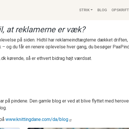
Main navigat
STRIK
BLOG
OPSKRIFT
l, at reklamerne er væk?
 oplevelse på siden. Hidtil har reklameindtægterne dækket drifte
k – og du får en renere oplevelse hver gang, du besøger PaaPind
.dk kørende, så er ethvert bidrag højt værdsat.
ar på pindene. Den gamle blog er ved at blive flyttet med herove
log.
 på
www.knittingdane.com/da/blog