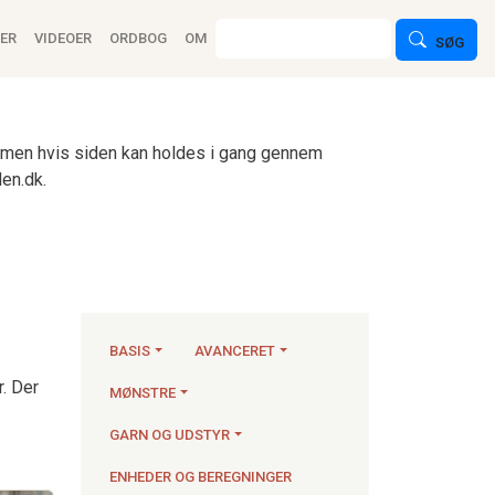
ion
Søg
ER
VIDEOER
ORDBOG
OM
SØG
n, men hvis siden kan holdes i gang gennem
en.dk.
BASIS
AVANCERET
r. Der
MØNSTRE
Strikkeartikler
GARN OG UDSTYR
ENHEDER OG BEREGNINGER