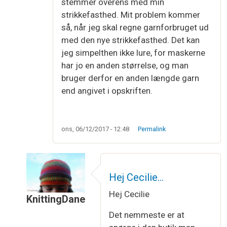
stemmer overens med min
strikkefasthed. Mit problem kommer
så, når jeg skal regne garnforbruget ud
med den nye strikkefasthed. Det kan
jeg simpelthen ikke lure, for maskerne
har jo en anden størrelse, og man
bruger derfor en anden længde garn
end angivet i opskriften.
ons, 06/12/2017 - 12:48
Permalink
Hej Cecilie…
Hej Cecilie
KnittingDane
Som svar til
Omvendte problem
af
Cecilie
Det nemmeste er at