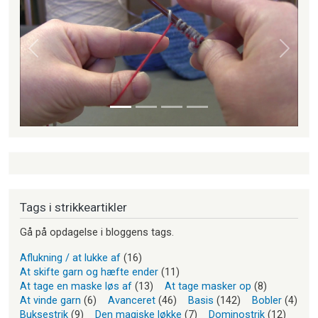
Forrige
Næste
Tags i strikkeartikler
Gå på opdagelse i bloggens tags.
Aflukning / at lukke af
(16)
At skifte garn og hæfte ender
(11)
At tage en maske løs af
(13)
At tage masker op
(8)
At vinde garn
(6)
Avanceret
(46)
Basis
(142)
Bobler
(4)
Buksestrik
(9)
Den magiske løkke
(7)
Dominostrik
(12)