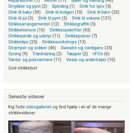
Reparationer
(1)
Rester
(11)
Sjaler og halsting
(46)
Smykker og pynt
(2)
Spinding
(1)
Strik for sjov
(5)
Strik til baby
(59)
Strik til boligen
(10)
Strik til børn
(32)
Strik til jul
(3)
Strik til pynt
(5)
Strik til voksne
(121)
Strikkearrangementer
(12)
Strikkegraffiti
(5)
Strikkehistorie
(10)
Strikkeopskrifter
(43)
Strikkepinde og udstyr
(11)
Strikkeprøver
(7)
Strikketips
(25)
Strikkeworkshops
(13)
Strømper og sokker
(46)
Sweatre og cardigans
(35)
Syning
(9)
Trædrejning
(2)
Tæpper
(2)
UFOs
(6)
Vanter og pulsvarmere
(11)
Veste og undertrøjer
(10)
God strikkelyst
Seneste videoer
Kig forbi
videogalleriet
og find hjælp i en af de mange
strikkevideoer.