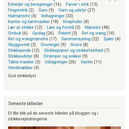
Enheder og beregninger
(16)
Farver i strik
(13)
Fingerstrik
(2)
Garn
(9)
Garn og udstyr
(27)
Hulmønstre
(4)
Indtagninger
(33)
Kanter og kantmasker
(18)
Knaphuller
(8)
Lær at strikke
(12)
Læs og forstå
(3)
Mønstre
(48)
Ombuk
(6)
Opslag
(26)
Patent
(5)
Ret og vrang
(14)
Ret og vrangmønstre
(17)
Sammensyning
(22)
Sjaler
(4)
Skyggestrik
(3)
Snoninger
(9)
Snore
(8)
Strikkepinde
(12)
Strikkeprøver og strikkefasthed
(7)
Strikkeudstyr
(8)
Strømper og sokker
(9)
Tabte masker
(3)
Udtagninger
(26)
Vanter
(11)
Venderækker
(4)
God strikkelyst
Seneste billeder
Et lille blik på de seneste billeder på bloggen og i
strikkevejledningerne.