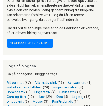
De er for en stund fjernet for at give en bedre oplevelse på
siden. Hidtil har reklameindtægterne dækket driften, men
hvis siden kan holdes i gang gennem bidrag fra brugerne,
kan reklamerne forblive væk – og du får en renere
oplevelse hver gang, du besøger PaaPinden.dk.
Har du lyst til at hjælpe med at holde PaaPinden.dk kørende,
så er ethvert bidrag højt værdsat.
STØT PAAPINDEN.DK HER
Tags på bloggen
Gå på opdagelse i bloggens tags.
Alt og intet
(37)
Alternativ strik
(13)
Benvarmere
(1)
Blebukser og stofbleer
(29)
Boganmeldelser
(4)
Dominostrik
(3)
Fingerstrik
(4)
Fællesstrik
(7)
Garn og fibre
(19)
Huer
(29)
Krea
(5)
Legetøj
(12)
Lynopskrift
(6)
Medier
(3)
PaaPinden.dk
(14)