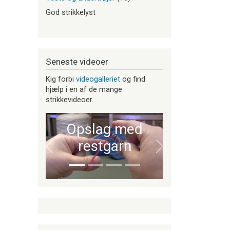
God strikkelyst
Seneste videoer
Kig forbi
videogalleriet
og find
hjælp i en af de mange
strikkevideoer.
Opslag med
restgarn
Forrige
Næste