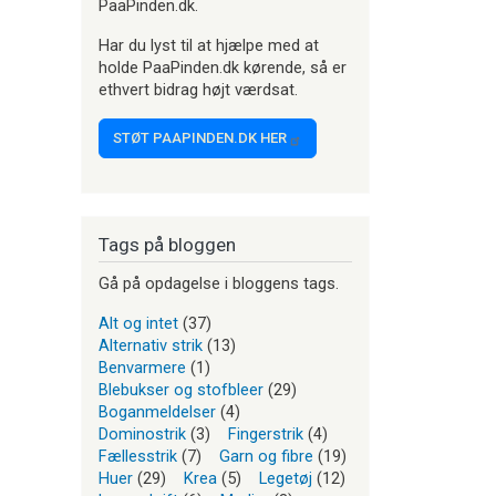
PaaPinden.dk.
Har du lyst til at hjælpe med at
holde PaaPinden.dk kørende, så er
ethvert bidrag højt værdsat.
STØT PAAPINDEN.DK HER
Tags på bloggen
Gå på opdagelse i bloggens tags.
Alt og intet
(37)
Alternativ strik
(13)
Benvarmere
(1)
Blebukser og stofbleer
(29)
Boganmeldelser
(4)
Dominostrik
(3)
Fingerstrik
(4)
Fællesstrik
(7)
Garn og fibre
(19)
Huer
(29)
Krea
(5)
Legetøj
(12)