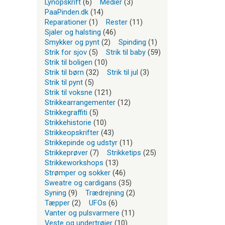
Lynopskrift
(6)
Medier
(3)
PaaPinden.dk
(14)
Reparationer
(1)
Rester
(11)
Sjaler og halsting
(46)
Smykker og pynt
(2)
Spinding
(1)
Strik for sjov
(5)
Strik til baby
(59)
Strik til boligen
(10)
Strik til børn
(32)
Strik til jul
(3)
Strik til pynt
(5)
Strik til voksne
(121)
Strikkearrangementer
(12)
Strikkegraffiti
(5)
Strikkehistorie
(10)
Strikkeopskrifter
(43)
Strikkepinde og udstyr
(11)
Strikkeprøver
(7)
Strikketips
(25)
Strikkeworkshops
(13)
Strømper og sokker
(46)
Sweatre og cardigans
(35)
Syning
(9)
Trædrejning
(2)
Tæpper
(2)
UFOs
(6)
Vanter og pulsvarmere
(11)
Veste og undertrøjer
(10)