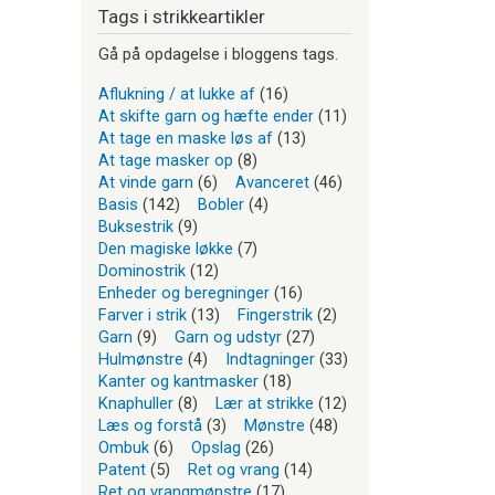
Tags i strikkeartikler
Gå på opdagelse i bloggens tags.
Aflukning / at lukke af
(16)
At skifte garn og hæfte ender
(11)
At tage en maske løs af
(13)
At tage masker op
(8)
At vinde garn
(6)
Avanceret
(46)
Basis
(142)
Bobler
(4)
Buksestrik
(9)
Den magiske løkke
(7)
Dominostrik
(12)
Enheder og beregninger
(16)
Farver i strik
(13)
Fingerstrik
(2)
Garn
(9)
Garn og udstyr
(27)
Hulmønstre
(4)
Indtagninger
(33)
Kanter og kantmasker
(18)
Knaphuller
(8)
Lær at strikke
(12)
Læs og forstå
(3)
Mønstre
(48)
Ombuk
(6)
Opslag
(26)
Patent
(5)
Ret og vrang
(14)
Ret og vrangmønstre
(17)