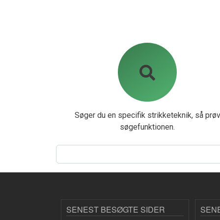
Søger du en specifik strikketeknik, så prø
søgefunktionen.
Søg
SENEST BESØGTE SIDER
SEN