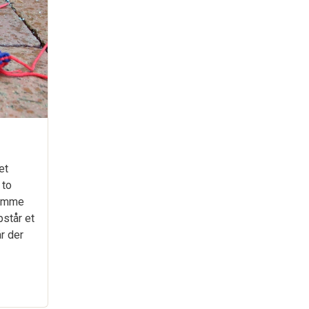
et
 to
samme
pstår et
r der