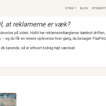
Main navigat
STRIK
BLOG
OPSKRIFT
l, at reklamerne er væk?
 oplevelse på siden. Hidtil har reklameindtægterne dækket drifte
k – og du får en renere oplevelse hver gang, du besøger PaaPind
.dk kørende, så er ethvert bidrag højt værdsat.