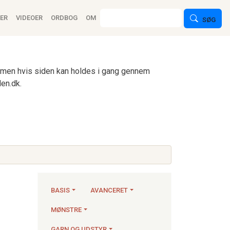
ion
Søg
ER
VIDEOER
ORDBOG
OM
SØG
n, men hvis siden kan holdes i gang gennem
en.dk.
BASIS
AVANCERET
MØNSTRE
Strikkeartikler
GARN OG UDSTYR