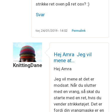
strikke ret oven på ret osv? :)
Svar
tor, 24/01/2019 - 14:02
Permalink
Hej Amra Jeg vil
mene at…
KnittingDane
Hej Amra
Som svar til
Hej! Kan det godt passe,…
af
Amra 
Jeg vil mene at det er
modsat. Når du slutter
med en vrang, så skal du
starte med en ret, hvis du
vender strikketøjet. Det er
fordi din vrangmaske er en