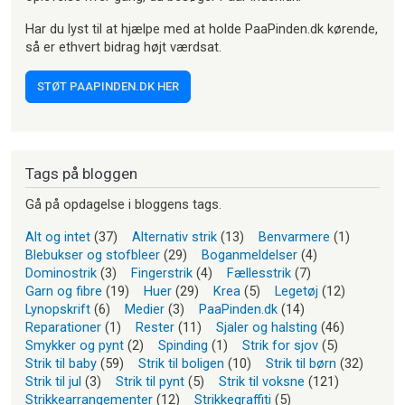
Har du lyst til at hjælpe med at holde PaaPinden.dk kørende,
så er ethvert bidrag højt værdsat.
STØT PAAPINDEN.DK HER
Tags på bloggen
Gå på opdagelse i bloggens tags.
Alt og intet
(37)
Alternativ strik
(13)
Benvarmere
(1)
Blebukser og stofbleer
(29)
Boganmeldelser
(4)
Dominostrik
(3)
Fingerstrik
(4)
Fællesstrik
(7)
Garn og fibre
(19)
Huer
(29)
Krea
(5)
Legetøj
(12)
Lynopskrift
(6)
Medier
(3)
PaaPinden.dk
(14)
Reparationer
(1)
Rester
(11)
Sjaler og halsting
(46)
Smykker og pynt
(2)
Spinding
(1)
Strik for sjov
(5)
Strik til baby
(59)
Strik til boligen
(10)
Strik til børn
(32)
Strik til jul
(3)
Strik til pynt
(5)
Strik til voksne
(121)
Strikkearrangementer
(12)
Strikkegraffiti
(5)