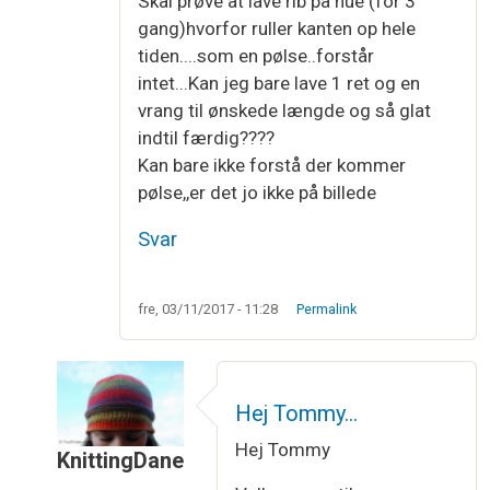
Skal prøve at lave rib på hue (for 3
gang)hvorfor ruller kanten op hele
tiden....som en pølse..forstår
intet...Kan jeg bare lave 1 ret og en
vrang til ønskede længde og så glat
indtil færdig????
Kan bare ikke forstå der kommer
pølse,,er det jo ikke på billede
Svar
fre, 03/11/2017 - 11:28
Permalink
Hej Tommy…
Hej Tommy
KnittingDane
Som svar til
Rib
af
Tommy