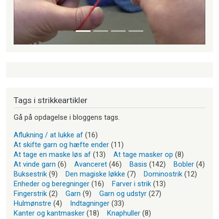
Tags i strikkeartikler
Gå på opdagelse i bloggens tags.
Aflukning / at lukke af
(16)
At skifte garn og hæfte ender
(11)
At tage en maske løs af
(13)
At tage masker op
(8)
At vinde garn
(6)
Avanceret
(46)
Basis
(142)
Bobler
(4)
Buksestrik
(9)
Den magiske løkke
(7)
Dominostrik
(12)
Enheder og beregninger
(16)
Farver i strik
(13)
Fingerstrik
(2)
Garn
(9)
Garn og udstyr
(27)
Hulmønstre
(4)
Indtagninger
(33)
Kanter og kantmasker
(18)
Knaphuller
(8)