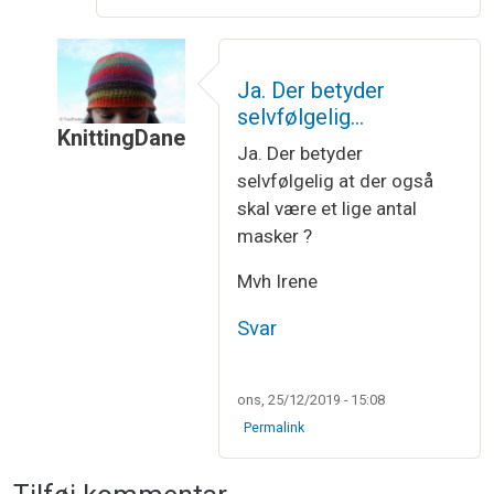
Ja. Der betyder
selvfølgelig…
KnittingDane
Ja. Der betyder
Som svar til
Ribstrikket på rundpind
af
Jean
selvfølgelig at der også
skal være et lige antal
masker ?
Mvh Irene
Svar
ons, 25/12/2019 - 15:08
Permalink