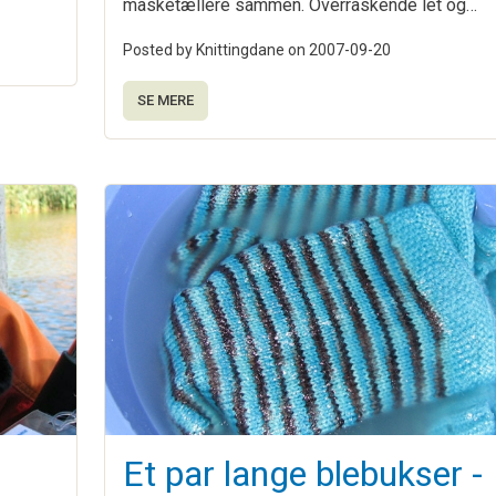
masketællere sammen. Overraskende let og…
Posted by Knittingdane on
2007-09-20
SE MERE
Et par lange blebukser -