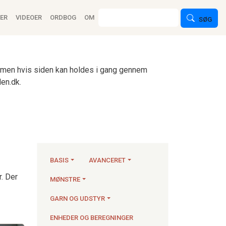
ion
Søg
ER
VIDEOER
ORDBOG
OM
SØG
n, men hvis siden kan holdes i gang gennem
en.dk.
BASIS
AVANCERET
r. Der
MØNSTRE
Strikkeartikler
GARN OG UDSTYR
ENHEDER OG BEREGNINGER