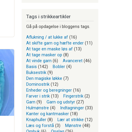
Tags i strikkeartikler
Gå på opdagelse i bloggens tags.
Aflukning / at lukke af
(16)
At skifte garn og hæfte ender
(11)
At tage en maske løs af
(13)
At tage masker op
(8)
At vinde garn
(6)
Avanceret
(46)
Basis
(142)
Bobler
(4)
Buksestrik
(9)
Den magiske løkke
(7)
Dominostrik
(12)
Enheder og beregninger
(16)
Farver i strik
(13)
Fingerstrik
(2)
Garn
(9)
Garn og udstyr
(27)
Hulmønstre
(4)
Indtagninger
(33)
Kanter og kantmasker
(18)
Knaphuller
(8)
Lær at strikke
(12)
Læs og forstå
(3)
Mønstre
(48)
Ombuk
(6)
Opslag
(26)