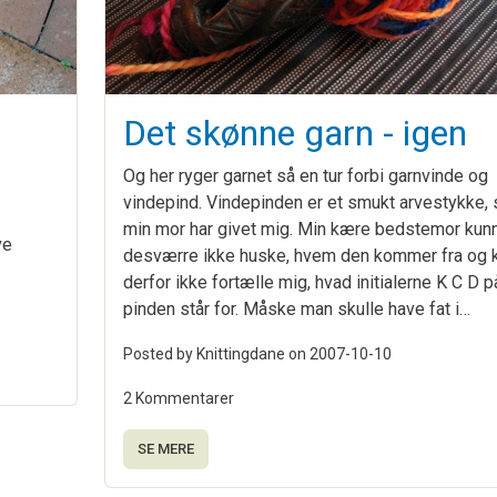
Det skønne garn - igen
Og her ryger garnet så en tur forbi garnvinde og
vindepind. Vindepinden er et smukt arvestykke,
min mor har givet mig. Min kære bedstemor kun
ve
desværre ikke huske, hvem den kommer fra og 
derfor ikke fortælle mig, hvad initialerne K C D p
pinden står for. Måske man skulle have fat i…
Posted by Knittingdane on
2007-10-10
2 Kommentarer
SE MERE