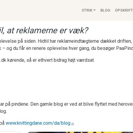
Main navigat
STRIK
BLOG
OPSKRIFT
l, at reklamerne er væk?
 oplevelse på siden. Hidtil har reklameindtægterne dækket drifte
k – og du får en renere oplevelse hver gang, du besøger PaaPind
.dk kørende, så er ethvert bidrag højt værdsat.
ar på pindene. Den gamle blog er ved at blive flyttet med herove
log.
 på
www.knittingdane.com/da/blog