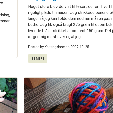
ve
Noget store blev de vist til tøsen, der er i hvert 
i
rigeligt plads til måsen. Jeg strikkede benene e
dning,
lange, så jeg kan folde dem ned når måsen pass
nummer
bedre. Jeg fik også brugt 275 gram til et par buk
hvor de blå er strikket af omtrent 150 gram. Det 
ærger mig mest over er, at jeg…
Posted by Knittingdane on
2007-10-25
SE MERE