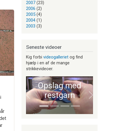
2007
(23)
2006
(2)
2005
(4)
2004
(1)
2003
(3)
Seneste videoer
Kig forbi
videogalleriet
og find
hjælp i en af de mange
strikkevideoer.
Opslag med
restgarn
i
Forrige
Næste
år
 det
ar