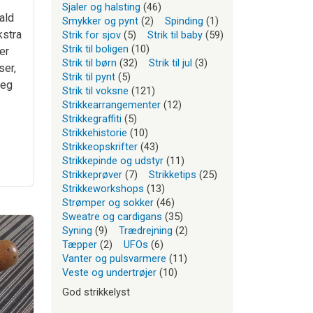
Sjaler og halsting
(46)
fald
Smykker og pynt
(2)
Spinding
(1)
kstra
Strik for sjov
(5)
Strik til baby
(59)
Strik til boligen
(10)
er
Strik til børn
(32)
Strik til jul
(3)
ser,
Strik til pynt
(5)
jeg
Strik til voksne
(121)
Strikkearrangementer
(12)
Strikkegraffiti
(5)
Strikkehistorie
(10)
Strikkeopskrifter
(43)
Strikkepinde og udstyr
(11)
Strikkeprøver
(7)
Strikketips
(25)
Strikkeworkshops
(13)
Strømper og sokker
(46)
Sweatre og cardigans
(35)
Syning
(9)
Trædrejning
(2)
Tæpper
(2)
UFOs
(6)
Vanter og pulsvarmere
(11)
Veste og undertrøjer
(10)
God strikkelyst