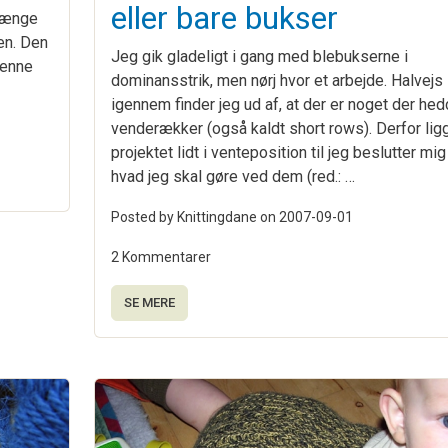
eller bare bukser
 længe
gen. Den
Jeg gik gladeligt i gang med blebukserne i
denne
dominansstrik, men nørj hvor et arbejde. Halvejs
igennem finder jeg ud af, at der er noget der hed
venderækker (også kaldt short rows). Derfor lig
projektet lidt i venteposition til jeg beslutter mig 
hvad jeg skal gøre ved dem (red.: …
Posted by Knittingdane on
2007-09-01
2 Kommentarer
SE MERE