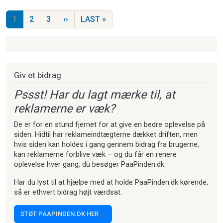
Sideinddeling
NÆSTE SIDE
SIDSTE SIDE
1
2
3
››
LAST »
Strikkeartikler
Giv et bidrag
Pssst! Har du lagt mærke til, at
reklamerne er væk?
De er for en stund fjernet for at give en bedre oplevelse på
siden. Hidtil har reklameindtægterne dækket driften, men
hvis siden kan holdes i gang gennem bidrag fra brugerne,
kan reklamerne forblive væk – og du får en renere
oplevelse hver gang, du besøger PaaPinden.dk.
Har du lyst til at hjælpe med at holde PaaPinden.dk kørende,
så er ethvert bidrag højt værdsat.
STØT PAAPINDEN.DK HER