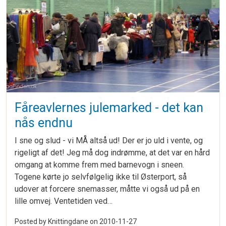
Fåreavlernes julemarked - det kan
nås endnu
I sne og slud - vi MÅ altså ud! Der er jo uld i vente, og
rigeligt af det! Jeg må dog indrømme, at det var en hård
omgang at komme frem med barnevogn i sneen.
Togene kørte jo selvfølgelig ikke til Østerport, så
udover at forcere snemasser, måtte vi også ud på en
lille omvej. Ventetiden ved…
Posted by Knittingdane on
2010-11-27