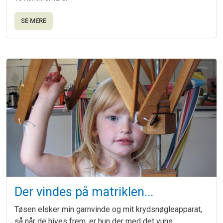
SE MERE
Der vindes på matriklen...
Tøsen elsker min garnvinde og mit krydsnøgleapparat,
så når de hives frem, er hun der med det vuns.