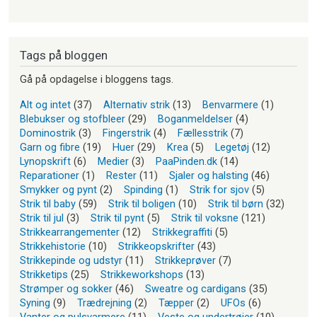
Tags på bloggen
Gå på opdagelse i bloggens tags.
Alt og intet
(37)
Alternativ strik
(13)
Benvarmere
(1)
Blebukser og stofbleer
(29)
Boganmeldelser
(4)
Dominostrik
(3)
Fingerstrik
(4)
Fællesstrik
(7)
Garn og fibre
(19)
Huer
(29)
Krea
(5)
Legetøj
(12)
Lynopskrift
(6)
Medier
(3)
PaaPinden.dk
(14)
Reparationer
(1)
Rester
(11)
Sjaler og halsting
(46)
Smykker og pynt
(2)
Spinding
(1)
Strik for sjov
(5)
Strik til baby
(59)
Strik til boligen
(10)
Strik til børn
(32)
Strik til jul
(3)
Strik til pynt
(5)
Strik til voksne
(121)
Strikkearrangementer
(12)
Strikkegraffiti
(5)
Strikkehistorie
(10)
Strikkeopskrifter
(43)
Strikkepinde og udstyr
(11)
Strikkeprøver
(7)
Strikketips
(25)
Strikkeworkshops
(13)
Strømper og sokker
(46)
Sweatre og cardigans
(35)
Syning
(9)
Trædrejning
(2)
Tæpper
(2)
UFOs
(6)