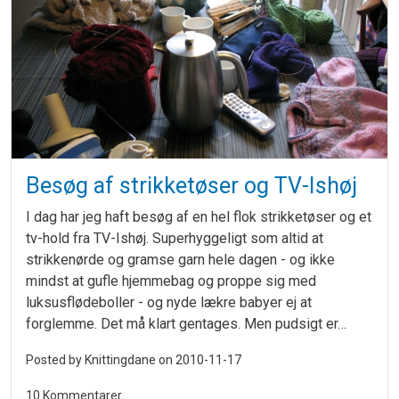
Besøg af strikketøser og TV-Ishøj
I dag har jeg haft besøg af en hel flok strikketøser og et
tv-hold fra TV-Ishøj. Superhyggeligt som altid at
strikkenørde og gramse garn hele dagen - og ikke
mindst at gufle hjemmebag og proppe sig med
luksusflødeboller - og nyde lækre babyer ej at
forglemme. Det må klart gentages. Men pudsigt er…
Posted by Knittingdane on
2010-11-17
10 Kommentarer