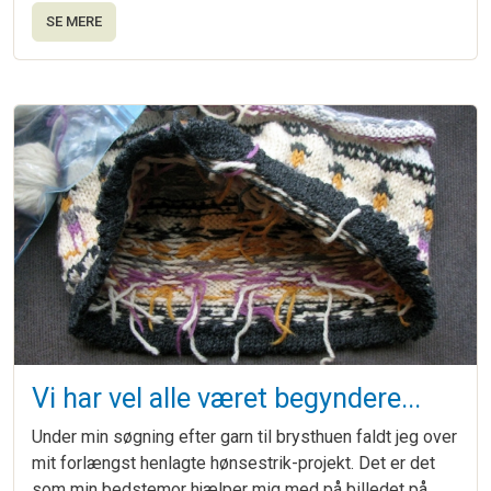
SE MERE
Vi har vel alle været begyndere...
Under min søgning efter garn til brysthuen faldt jeg over
mit forlængst henlagte hønsestrik-projekt. Det er det
som min bedstemor hjælper mig med på billedet på