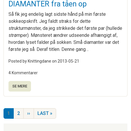
DIAMANTER fra tåen op
Så fik jeg endelig lagt sidste hånd på min første
sokkeopskrift. Jeg faldt straks for dette
strukturmønster, da jeg strikkede det første par (hullede
strømper). Mønsteret ændrer udseende afhængigt af,
hvordan lyset falder på sokken. Små diamanter var det
første jeg så. Deraf titlen. Denne gang…
Posted by Knittingdane on
2013-05-21
4 Kommentarer
SE MERE
Sideinddeling
NÆSTE SIDE
SIDSTE SIDE
1
2
››
LAST »
Strikkeartikler