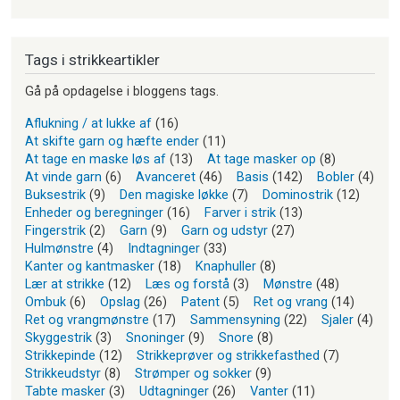
Tags i strikkeartikler
Gå på opdagelse i bloggens tags.
Aflukning / at lukke af
(16)
At skifte garn og hæfte ender
(11)
At tage en maske løs af
(13)
At tage masker op
(8)
At vinde garn
(6)
Avanceret
(46)
Basis
(142)
Bobler
(4)
Buksestrik
(9)
Den magiske løkke
(7)
Dominostrik
(12)
Enheder og beregninger
(16)
Farver i strik
(13)
Fingerstrik
(2)
Garn
(9)
Garn og udstyr
(27)
Hulmønstre
(4)
Indtagninger
(33)
Kanter og kantmasker
(18)
Knaphuller
(8)
Lær at strikke
(12)
Læs og forstå
(3)
Mønstre
(48)
Ombuk
(6)
Opslag
(26)
Patent
(5)
Ret og vrang
(14)
Ret og vrangmønstre
(17)
Sammensyning
(22)
Sjaler
(4)
Skyggestrik
(3)
Snoninger
(9)
Snore
(8)
Strikkepinde
(12)
Strikkeprøver og strikkefasthed
(7)
Strikkeudstyr
(8)
Strømper og sokker
(9)
Tabte masker
(3)
Udtagninger
(26)
Vanter
(11)