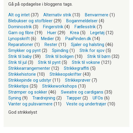
Gå på opdagelse i bloggens tags.
Alt og intet
(37)
Alternativ strik
(13)
Benvarmere
(1)
Blebukser og stofbleer
(29)
Boganmeldelser
(4)
Dominostrik
(3)
Fingerstrik
(4)
Fællesstrik
(7)
Garn og fibre
(19)
Huer
(29)
Krea
(5)
Legetøj
(12)
Lynopskrift
(6)
Medier
(3)
PaaPinden.dk
(14)
Reparationer
(1)
Rester
(11)
Sjaler og halsting
(46)
Smykker og pynt
(2)
Spinding
(1)
Strik for sjov
(5)
Strik til baby
(59)
Strik til boligen
(10)
Strik til børn
(32)
Strik til jul
(3)
Strik til pynt
(5)
Strik til voksne
(121)
Strikkearrangementer
(12)
Strikkegraffiti
(5)
Strikkehistorie
(10)
Strikkeopskrifter
(43)
Strikkepinde og udstyr
(11)
Strikkeprøver
(7)
Strikketips
(25)
Strikkeworkshops
(13)
Strømper og sokker
(46)
Sweatre og cardigans
(35)
Syning
(9)
Trædrejning
(2)
Tæpper
(2)
UFOs
(6)
Vanter og pulsvarmere
(11)
Veste og undertrøjer
(10)
God strikkelyst