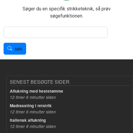
Søger du en specifik strikketeknik, så prøv
søgefunktionen.
Søg
SØG
SENEST BESØGTE SIDER
Aflukning med hestetømme
siden
12 timer 6 minutter
Madrassting i retstrik
siden
12 timer 6 minutter
Italiensk aflukning
siden
12 timer 8 minutter