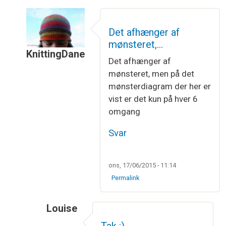
Det afhænger af
mønsteret,…
KnittingDane
Det afhænger af
Som svar til
Strikker man snoningen på…
af
Loui
mønsteret, men på det
mønsterdiagram der her er
vist er det kun på hver 6
omgang
Svar
ons, 17/06/2015 - 11:14
Permalink
Louise
Som svar til
Det afhænger af mønsteret,…
a