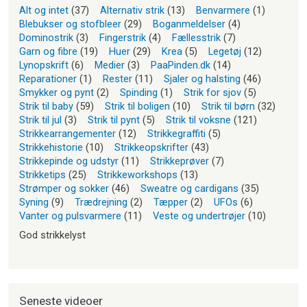
Alt og intet
(37)
Alternativ strik
(13)
Benvarmere
(1)
Blebukser og stofbleer
(29)
Boganmeldelser
(4)
Dominostrik
(3)
Fingerstrik
(4)
Fællesstrik
(7)
Garn og fibre
(19)
Huer
(29)
Krea
(5)
Legetøj
(12)
Lynopskrift
(6)
Medier
(3)
PaaPinden.dk
(14)
Reparationer
(1)
Rester
(11)
Sjaler og halsting
(46)
Smykker og pynt
(2)
Spinding
(1)
Strik for sjov
(5)
Strik til baby
(59)
Strik til boligen
(10)
Strik til børn
(32)
Strik til jul
(3)
Strik til pynt
(5)
Strik til voksne
(121)
Strikkearrangementer
(12)
Strikkegraffiti
(5)
Strikkehistorie
(10)
Strikkeopskrifter
(43)
Strikkepinde og udstyr
(11)
Strikkeprøver
(7)
Strikketips
(25)
Strikkeworkshops
(13)
Strømper og sokker
(46)
Sweatre og cardigans
(35)
Syning
(9)
Trædrejning
(2)
Tæpper
(2)
UFOs
(6)
Vanter og pulsvarmere
(11)
Veste og undertrøjer
(10)
God strikkelyst
Seneste videoer