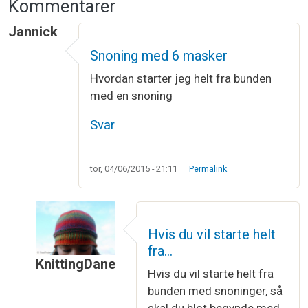
Kommentarer
Jannick
Snoning med 6 masker
Hvordan starter jeg helt fra bunden
med en snoning
Svar
tor, 04/06/2015 - 21:11
Permalink
Hvis du vil starte helt
fra…
KnittingDane
Hvis du vil starte helt fra
Som svar til
Snoning med 6 masker
af
Jannick
bunden med snoninger, så
skal du blot begynde med