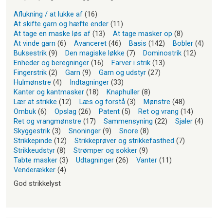
Aflukning / at lukke af
(16)
At skifte garn og hæfte ender
(11)
At tage en maske løs af
(13)
At tage masker op
(8)
At vinde garn
(6)
Avanceret
(46)
Basis
(142)
Bobler
(4)
Buksestrik
(9)
Den magiske løkke
(7)
Dominostrik
(12)
Enheder og beregninger
(16)
Farver i strik
(13)
Fingerstrik
(2)
Garn
(9)
Garn og udstyr
(27)
Hulmønstre
(4)
Indtagninger
(33)
Kanter og kantmasker
(18)
Knaphuller
(8)
Lær at strikke
(12)
Læs og forstå
(3)
Mønstre
(48)
Ombuk
(6)
Opslag
(26)
Patent
(5)
Ret og vrang
(14)
Ret og vrangmønstre
(17)
Sammensyning
(22)
Sjaler
(4)
Skyggestrik
(3)
Snoninger
(9)
Snore
(8)
Strikkepinde
(12)
Strikkeprøver og strikkefasthed
(7)
Strikkeudstyr
(8)
Strømper og sokker
(9)
Tabte masker
(3)
Udtagninger
(26)
Vanter
(11)
Venderækker
(4)
God strikkelyst