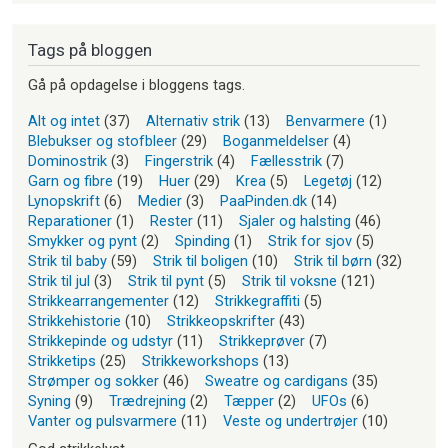
Tags på bloggen
Gå på opdagelse i bloggens tags.
Alt og intet
(37)
Alternativ strik
(13)
Benvarmere
(1)
Blebukser og stofbleer
(29)
Boganmeldelser
(4)
Dominostrik
(3)
Fingerstrik
(4)
Fællesstrik
(7)
Garn og fibre
(19)
Huer
(29)
Krea
(5)
Legetøj
(12)
Lynopskrift
(6)
Medier
(3)
PaaPinden.dk
(14)
Reparationer
(1)
Rester
(11)
Sjaler og halsting
(46)
Smykker og pynt
(2)
Spinding
(1)
Strik for sjov
(5)
Strik til baby
(59)
Strik til boligen
(10)
Strik til børn
(32)
Strik til jul
(3)
Strik til pynt
(5)
Strik til voksne
(121)
Strikkearrangementer
(12)
Strikkegraffiti
(5)
Strikkehistorie
(10)
Strikkeopskrifter
(43)
Strikkepinde og udstyr
(11)
Strikkeprøver
(7)
Strikketips
(25)
Strikkeworkshops
(13)
Strømper og sokker
(46)
Sweatre og cardigans
(35)
Syning
(9)
Trædrejning
(2)
Tæpper
(2)
UFOs
(6)
Vanter og pulsvarmere
(11)
Veste og undertrøjer
(10)