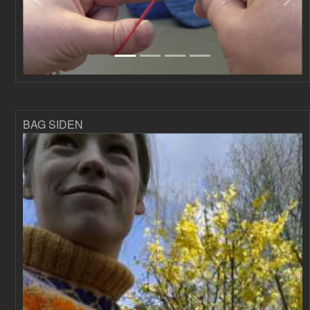
Forrige
Næs
BAG SIDEN