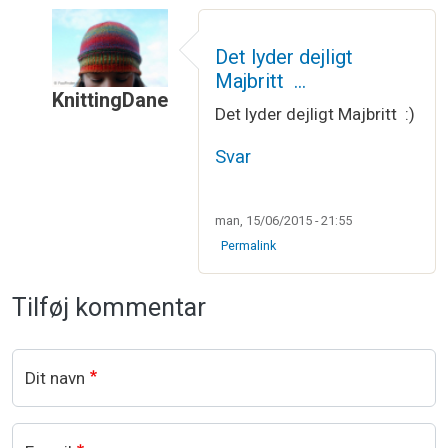
Det lyder dejligt
Majbritt …
KnittingDane
Det lyder dejligt Majbritt :)
Som svar til
fantastisk med nem og…
af
majbritt
Svar
man, 15/06/2015 - 21:55
Permalink
Tilføj kommentar
Dit navn