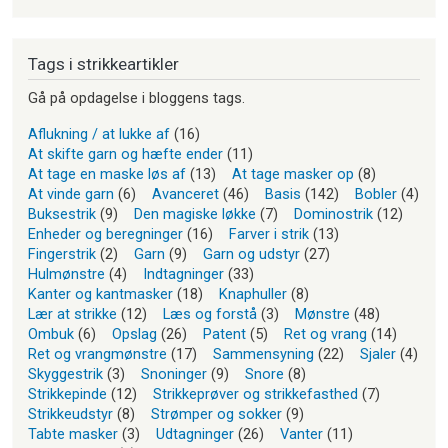
Tags i strikkeartikler
Gå på opdagelse i bloggens tags.
Aflukning / at lukke af
(16)
At skifte garn og hæfte ender
(11)
At tage en maske løs af
(13)
At tage masker op
(8)
At vinde garn
(6)
Avanceret
(46)
Basis
(142)
Bobler
(4)
Buksestrik
(9)
Den magiske løkke
(7)
Dominostrik
(12)
Enheder og beregninger
(16)
Farver i strik
(13)
Fingerstrik
(2)
Garn
(9)
Garn og udstyr
(27)
Hulmønstre
(4)
Indtagninger
(33)
Kanter og kantmasker
(18)
Knaphuller
(8)
Lær at strikke
(12)
Læs og forstå
(3)
Mønstre
(48)
Ombuk
(6)
Opslag
(26)
Patent
(5)
Ret og vrang
(14)
Ret og vrangmønstre
(17)
Sammensyning
(22)
Sjaler
(4)
Skyggestrik
(3)
Snoninger
(9)
Snore
(8)
Strikkepinde
(12)
Strikkeprøver og strikkefasthed
(7)
Strikkeudstyr
(8)
Strømper og sokker
(9)
Tabte masker
(3)
Udtagninger
(26)
Vanter
(11)