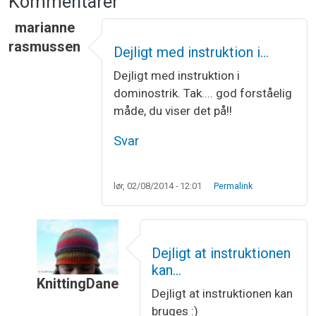
Kommentarer
marianne
rasmussen
Dejligt med instruktion i…
Dejligt med instruktion i
dominostrik. Tak.... god forståelig
måde, du viser det på!!
Svar
lør, 02/08/2014 - 12:01
Permalink
Dejligt at instruktionen
kan…
KnittingDane
Dejligt at instruktionen kan
Som svar til
Dejligt med instruktion i…
af
marian
bruges :)