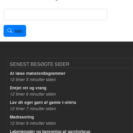
Søg
SØG
SENEST BESØGTE SIDER
At læse mønsterdiagrammer
siden
12 timer 5 minutter
Drejet ret og vrang
siden
12 timer 6 minutter
Lav dit eget garn af gamle t-shirts
siden
12 timer 7 minutter
Madrassting
siden
12 timer 8 minutter
Løbelængder og beregning af garnforbrug