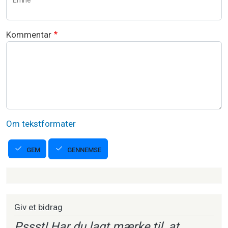
Emne
Kommentar
Om tekstformater
GENNEMSE
GEM
Strikkeartikler
Giv et bidrag
Pssst! Har du lagt mærke til, at