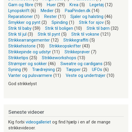
Garn og fibre
(19)
Huer
(29)
Krea
(5)
Legetøj
(12)
Lynopskrift
(6)
Medier
(3)
PaaPinden.dk
(14)
Reparationer
(1)
Rester
(11)
Sjaler og halsting
(46)
Smykker og pynt
(2)
Spinding
(1)
Strik for sjov
(5)
Strik til baby
(59)
Strik til boligen
(10)
Strik til børn
(32)
Strik til jul
(3)
Strik til pynt
(5)
Strik til voksne
(121)
Strikkearrangementer
(12)
Strikkegraffiti
(5)
Strikkehistorie
(10)
Strikkeopskrifter
(43)
Strikkepinde og udstyr
(11)
Strikkeprøver
(7)
Strikketips
(25)
Strikkeworkshops
(13)
Strømper og sokker
(46)
Sweatre og cardigans
(35)
Syning
(9)
Trædrejning
(2)
Tæpper
(2)
UFOs
(6)
Vanter og pulsvarmere
(11)
Veste og undertrøjer
(10)
God strikkelyst
Seneste videoer
Kig forbi
videogalleriet
og find hjælp i en af de mange
strikkevideoer.