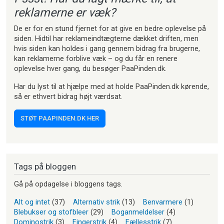
reklamerne er væk?
De er for en stund fjernet for at give en bedre oplevelse på
siden. Hidtil har reklameindtægterne dækket driften, men
hvis siden kan holdes i gang gennem bidrag fra brugerne,
kan reklamerne forblive væk – og du får en renere
oplevelse hver gang, du besøger PaaPinden.dk.
Har du lyst til at hjælpe med at holde PaaPinden.dk kørende,
så er ethvert bidrag højt værdsat.
STØT PAAPINDEN.DK HER
Tags på bloggen
Gå på opdagelse i bloggens tags.
Alt og intet
(37)
Alternativ strik
(13)
Benvarmere
(1)
Blebukser og stofbleer
(29)
Boganmeldelser
(4)
Dominostrik
(3)
Fingerstrik
(4)
Fællesstrik
(7)