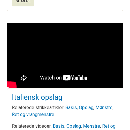
SE MERE
Italiensk opslag
Relaterede strikkeartikler:
Basis
,
Opslag
,
Mønstre
,
Ret og vrangmønstre
Relaterede videoer:
Basis
,
Opslag
,
Mønstre
,
Ret og