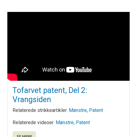
Tofarvet patent, Del 2:
Vrangsiden
Relaterede strikkeartikler:
Mønstre
,
Patent
Relaterede videoer:
Mønstre
,
Patent
SE MERE