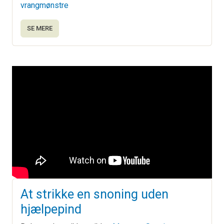
vrangmønstre
SE MERE
At strikke en snoning uden
hjælpepind