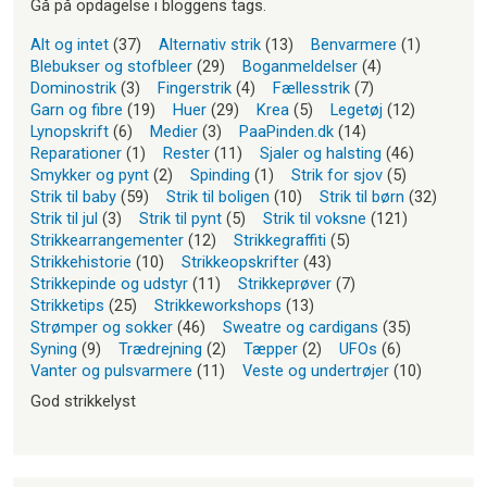
Gå på opdagelse i bloggens tags.
Alt og intet
(37)
Alternativ strik
(13)
Benvarmere
(1)
Blebukser og stofbleer
(29)
Boganmeldelser
(4)
Dominostrik
(3)
Fingerstrik
(4)
Fællesstrik
(7)
Garn og fibre
(19)
Huer
(29)
Krea
(5)
Legetøj
(12)
Lynopskrift
(6)
Medier
(3)
PaaPinden.dk
(14)
Reparationer
(1)
Rester
(11)
Sjaler og halsting
(46)
Smykker og pynt
(2)
Spinding
(1)
Strik for sjov
(5)
Strik til baby
(59)
Strik til boligen
(10)
Strik til børn
(32)
Strik til jul
(3)
Strik til pynt
(5)
Strik til voksne
(121)
Strikkearrangementer
(12)
Strikkegraffiti
(5)
Strikkehistorie
(10)
Strikkeopskrifter
(43)
Strikkepinde og udstyr
(11)
Strikkeprøver
(7)
Strikketips
(25)
Strikkeworkshops
(13)
Strømper og sokker
(46)
Sweatre og cardigans
(35)
Syning
(9)
Trædrejning
(2)
Tæpper
(2)
UFOs
(6)
Vanter og pulsvarmere
(11)
Veste og undertrøjer
(10)
God strikkelyst