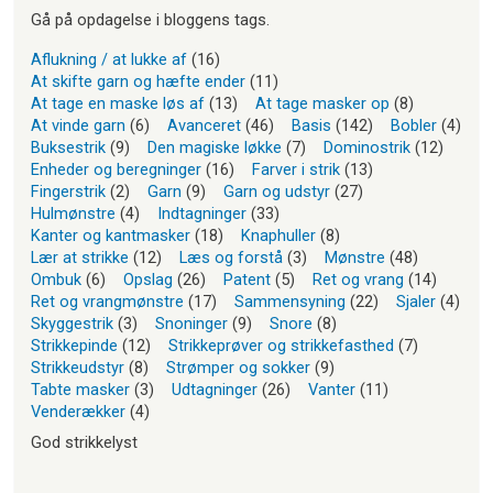
Gå på opdagelse i bloggens tags.
Aflukning / at lukke af
(16)
At skifte garn og hæfte ender
(11)
At tage en maske løs af
(13)
At tage masker op
(8)
At vinde garn
(6)
Avanceret
(46)
Basis
(142)
Bobler
(4)
Buksestrik
(9)
Den magiske løkke
(7)
Dominostrik
(12)
Enheder og beregninger
(16)
Farver i strik
(13)
Fingerstrik
(2)
Garn
(9)
Garn og udstyr
(27)
Hulmønstre
(4)
Indtagninger
(33)
Kanter og kantmasker
(18)
Knaphuller
(8)
Lær at strikke
(12)
Læs og forstå
(3)
Mønstre
(48)
Ombuk
(6)
Opslag
(26)
Patent
(5)
Ret og vrang
(14)
Ret og vrangmønstre
(17)
Sammensyning
(22)
Sjaler
(4)
Skyggestrik
(3)
Snoninger
(9)
Snore
(8)
Strikkepinde
(12)
Strikkeprøver og strikkefasthed
(7)
Strikkeudstyr
(8)
Strømper og sokker
(9)
Tabte masker
(3)
Udtagninger
(26)
Vanter
(11)
Venderækker
(4)
God strikkelyst