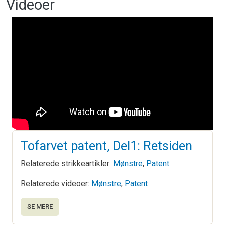
Videoer
Tofarvet patent, Del1: Retsiden
Relaterede strikkeartikler:
Mønstre
,
Patent
Relaterede videoer:
Mønstre
,
Patent
SE MERE