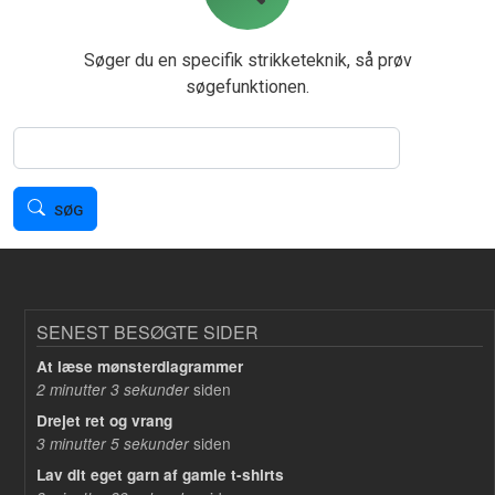
Søger du en specifik strikketeknik, så prøv
søgefunktionen.
Søg
SØG
SENEST BESØGTE SIDER
At læse mønsterdiagrammer
siden
2 minutter 3 sekunder
Drejet ret og vrang
siden
3 minutter 5 sekunder
Lav dit eget garn af gamle t-shirts