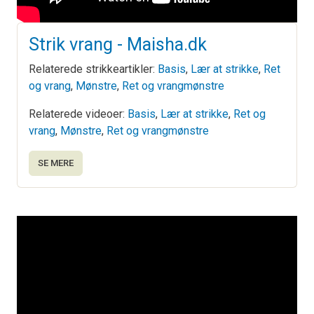
Strik vrang - Maisha.dk
Relaterede strikkeartikler:
Basis
,
Lær at strikke
,
Ret
og vrang
,
Mønstre
,
Ret og vrangmønstre
Relaterede videoer:
Basis
,
Lær at strikke
,
Ret og
vrang
,
Mønstre
,
Ret og vrangmønstre
SE MERE