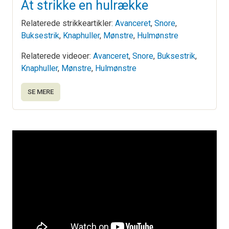
At strikke en hulrække
Relaterede strikkeartikler:
Avanceret
,
Snore
,
Buksestrik
,
Knaphuller
,
Mønstre
,
Hulmønstre
Relaterede videoer:
Avanceret
,
Snore
,
Buksestrik
,
Knaphuller
,
Mønstre
,
Hulmønstre
SE MERE