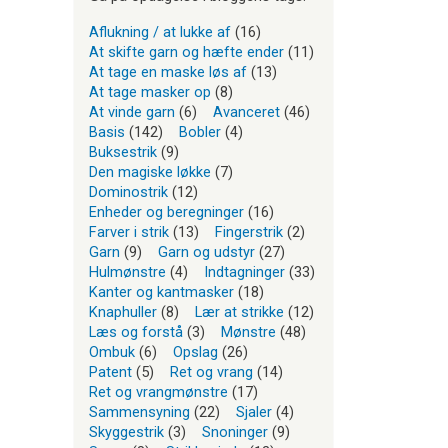
Aflukning / at lukke af
(16)
At skifte garn og hæfte ender
(11)
At tage en maske løs af
(13)
At tage masker op
(8)
At vinde garn
(6)
Avanceret
(46)
Basis
(142)
Bobler
(4)
Buksestrik
(9)
Den magiske løkke
(7)
Dominostrik
(12)
Enheder og beregninger
(16)
Farver i strik
(13)
Fingerstrik
(2)
Garn
(9)
Garn og udstyr
(27)
Hulmønstre
(4)
Indtagninger
(33)
Kanter og kantmasker
(18)
Knaphuller
(8)
Lær at strikke
(12)
Læs og forstå
(3)
Mønstre
(48)
Ombuk
(6)
Opslag
(26)
Patent
(5)
Ret og vrang
(14)
Ret og vrangmønstre
(17)
Sammensyning
(22)
Sjaler
(4)
Skyggestrik
(3)
Snoninger
(9)