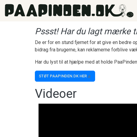
Gå til hovedindhold
Pssst! Har du lagt mærke ti
De er for en stund fjernet for at give en bedre
bidrag fra brugerne, kan reklamerne forblive væ
Har du lyst til at hjælpe med at holde PaaPinden
STØT PAAPINDEN.DK HER
Videoer