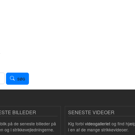
v
SØG
ESTE BILLEDER
SENESTE VIDEOER
le blik på de seneste billeder på
Kig forbi
videogalleriet
og find hjæl
n og i strikkevejledningerne.
i en af de mange strikkevideoer.