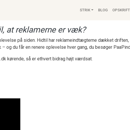
Main navigat
STRIK
BLOG
OPSKRIFT
l, at reklamerne er væk?
 oplevelse på siden. Hidtil har reklameindtægterne dækket drifte
k – og du får en renere oplevelse hver gang, du besøger PaaPind
.dk kørende, så er ethvert bidrag højt værdsat.