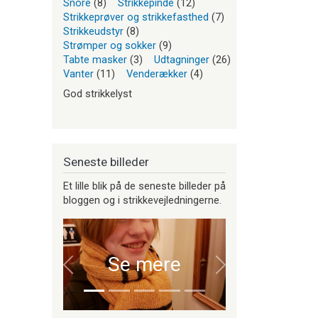
Snore
(8)
Strikkepinde
(12)
Strikkeprøver og strikkefasthed
(7)
Strikkeudstyr
(8)
Strømper og sokker
(9)
Tabte masker
(3)
Udtagninger
(26)
Vanter
(11)
Venderækker
(4)
God strikkelyst
Seneste billeder
Et lille blik på de seneste billeder på
bloggen og i strikkevejledningerne.
Se mere
Forrige
Næste