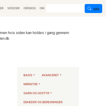
ion
Søg
ER
VIDEOER
ORDBOG
OM
SØG
n, men hvis siden kan holdes i gang gennem
en.dk.
BASIS
AVANCERET
MØNSTRE
Strikkeartikler
GARN OG UDSTYR
ENHEDER OG BEREGNINGER