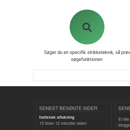
Søger du en specifik strikketeknik, så prø
søgefunktionen.
Søg
SENEST BESØGTE SIDER
SEN
Italiensk aflukning
Et lil
siden
15 timer 12 minutter
blogge