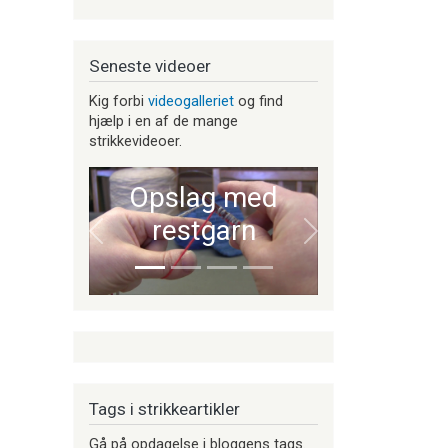
Seneste videoer
Kig forbi
videogalleriet
og find
hjælp i en af de mange
strikkevideoer.
Opslag med
restgarn
Forrige
Næste
Tags i strikkeartikler
Gå på opdagelse i bloggens tags.