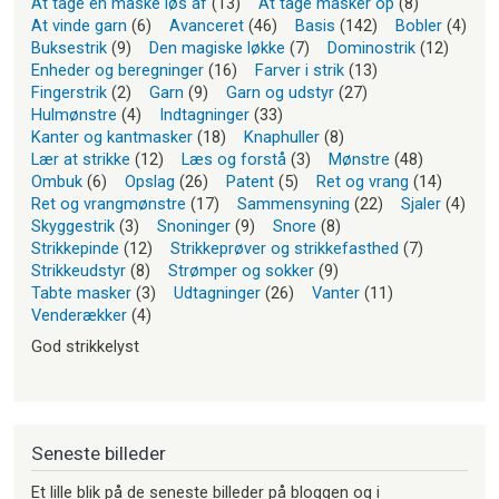
At tage en maske løs af
(13)
At tage masker op
(8)
At vinde garn
(6)
Avanceret
(46)
Basis
(142)
Bobler
(4)
Buksestrik
(9)
Den magiske løkke
(7)
Dominostrik
(12)
Enheder og beregninger
(16)
Farver i strik
(13)
Fingerstrik
(2)
Garn
(9)
Garn og udstyr
(27)
Hulmønstre
(4)
Indtagninger
(33)
Kanter og kantmasker
(18)
Knaphuller
(8)
Lær at strikke
(12)
Læs og forstå
(3)
Mønstre
(48)
Ombuk
(6)
Opslag
(26)
Patent
(5)
Ret og vrang
(14)
Ret og vrangmønstre
(17)
Sammensyning
(22)
Sjaler
(4)
Skyggestrik
(3)
Snoninger
(9)
Snore
(8)
Strikkepinde
(12)
Strikkeprøver og strikkefasthed
(7)
Strikkeudstyr
(8)
Strømper og sokker
(9)
Tabte masker
(3)
Udtagninger
(26)
Vanter
(11)
Venderækker
(4)
God strikkelyst
Seneste billeder
Et lille blik på de seneste billeder på bloggen og i