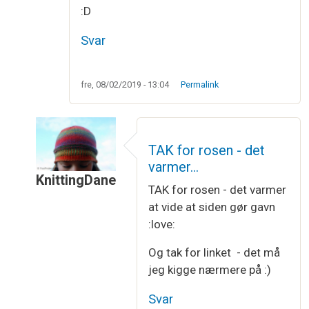
:D
Svar
fre, 08/02/2019 - 13:04
Permalink
TAK for rosen - det
varmer…
KnittingDane
TAK for rosen - det varmer
Som svar til
Og tusind tak for en fed…
af
Nanna
at vide at siden gør gavn
:love:
Og tak for linket - det må
jeg kigge nærmere på :)
Svar