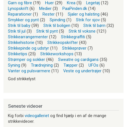
Garn og fibre
(19)
Huer
(29)
Krea
(5)
Legetøj
(12)
Lynopskrift
(6)
Medier
(3)
PaaPinden.dk
(14)
Reparationer
(1)
Rester
(11)
Sjaler og halsting
(46)
Smykker og pynt
(2)
Spinding
(1)
Strik for sjov
(5)
Strik til baby
(59)
Strik til boligen
(10)
Strik til børn
(32)
Strik til jul
(3)
Strik til pynt
(5)
Strik til voksne
(121)
Strikkearrangementer
(12)
Strikkegraffiti
(5)
Strikkehistorie
(10)
Strikkeopskrifter
(43)
Strikkepinde og udstyr
(11)
Strikkeprøver
(7)
Strikketips
(25)
Strikkeworkshops
(13)
Strømper og sokker
(46)
Sweatre og cardigans
(35)
Syning
(9)
Trædrejning
(2)
Tæpper
(2)
UFOs
(6)
Vanter og pulsvarmere
(11)
Veste og undertrøjer
(10)
God strikkelyst
Seneste videoer
Kig forbi
videogalleriet
og find hjælp i en af de mange
strikkevideoer.