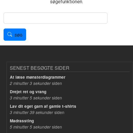
søgefunktionen.
Søg
SØG
SENEST BESØGTE SIDER
At læse mønsterdiagrammer
siden
2 minutter 3 sekunder
Drejet ret og vrang
siden
3 minutter 5 sekunder
Lav dit eget garn af gamle t-shirts
siden
3 minutter 39 sekunder
Madrassting
siden
5 minutter 5 sekunder