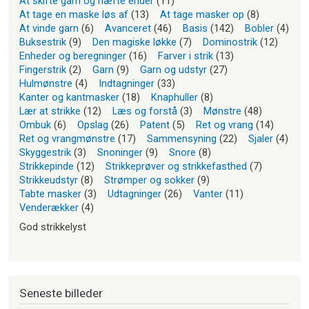
At skifte garn og hæfte ender
(11)
At tage en maske løs af
(13)
At tage masker op
(8)
At vinde garn
(6)
Avanceret
(46)
Basis
(142)
Bobler
(4)
Buksestrik
(9)
Den magiske løkke
(7)
Dominostrik
(12)
Enheder og beregninger
(16)
Farver i strik
(13)
Fingerstrik
(2)
Garn
(9)
Garn og udstyr
(27)
Hulmønstre
(4)
Indtagninger
(33)
Kanter og kantmasker
(18)
Knaphuller
(8)
Lær at strikke
(12)
Læs og forstå
(3)
Mønstre
(48)
Ombuk
(6)
Opslag
(26)
Patent
(5)
Ret og vrang
(14)
Ret og vrangmønstre
(17)
Sammensyning
(22)
Sjaler
(4)
Skyggestrik
(3)
Snoninger
(9)
Snore
(8)
Strikkepinde
(12)
Strikkeprøver og strikkefasthed
(7)
Strikkeudstyr
(8)
Strømper og sokker
(9)
Tabte masker
(3)
Udtagninger
(26)
Vanter
(11)
Venderækker
(4)
God strikkelyst
Seneste billeder