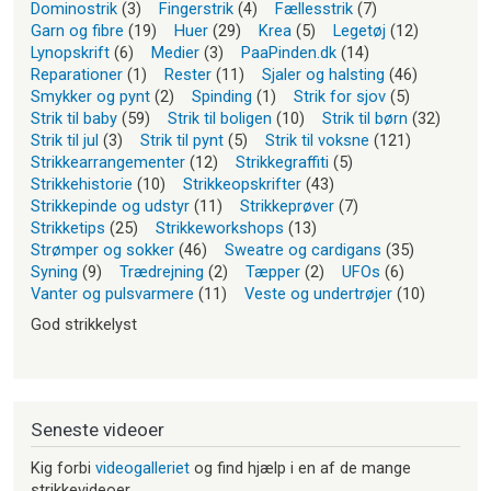
Dominostrik
(3)
Fingerstrik
(4)
Fællesstrik
(7)
Garn og fibre
(19)
Huer
(29)
Krea
(5)
Legetøj
(12)
Lynopskrift
(6)
Medier
(3)
PaaPinden.dk
(14)
Reparationer
(1)
Rester
(11)
Sjaler og halsting
(46)
Smykker og pynt
(2)
Spinding
(1)
Strik for sjov
(5)
Strik til baby
(59)
Strik til boligen
(10)
Strik til børn
(32)
Strik til jul
(3)
Strik til pynt
(5)
Strik til voksne
(121)
Strikkearrangementer
(12)
Strikkegraffiti
(5)
Strikkehistorie
(10)
Strikkeopskrifter
(43)
Strikkepinde og udstyr
(11)
Strikkeprøver
(7)
Strikketips
(25)
Strikkeworkshops
(13)
Strømper og sokker
(46)
Sweatre og cardigans
(35)
Syning
(9)
Trædrejning
(2)
Tæpper
(2)
UFOs
(6)
Vanter og pulsvarmere
(11)
Veste og undertrøjer
(10)
God strikkelyst
Seneste videoer
Kig forbi
videogalleriet
og find hjælp i en af de mange
strikkevideoer.