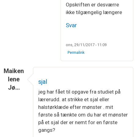
Som svar til
Opskrift
af
Martha Vestergaard
Opskriften er desværre
ikke tilgængelig længere
Svar
ons, 29/11/2017 - 11:09
Permalink
Maiken
lene
sjal
Jø…
jeg har fået til opgave fra studiet på
lærerudd. at strikke et sjal eller
halstørklæde efter mønster . mit
første så tænkte om du har et mønster
på et sjal der er nemt for en første
gangs?