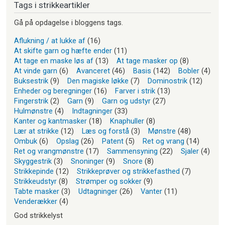
Tags i strikkeartikler
Gå på opdagelse i bloggens tags.
Aflukning / at lukke af
(16)
At skifte garn og hæfte ender
(11)
At tage en maske løs af
(13)
At tage masker op
(8)
At vinde garn
(6)
Avanceret
(46)
Basis
(142)
Bobler
(4)
Buksestrik
(9)
Den magiske løkke
(7)
Dominostrik
(12)
Enheder og beregninger
(16)
Farver i strik
(13)
Fingerstrik
(2)
Garn
(9)
Garn og udstyr
(27)
Hulmønstre
(4)
Indtagninger
(33)
Kanter og kantmasker
(18)
Knaphuller
(8)
Lær at strikke
(12)
Læs og forstå
(3)
Mønstre
(48)
Ombuk
(6)
Opslag
(26)
Patent
(5)
Ret og vrang
(14)
Ret og vrangmønstre
(17)
Sammensyning
(22)
Sjaler
(4)
Skyggestrik
(3)
Snoninger
(9)
Snore
(8)
Strikkepinde
(12)
Strikkeprøver og strikkefasthed
(7)
Strikkeudstyr
(8)
Strømper og sokker
(9)
Tabte masker
(3)
Udtagninger
(26)
Vanter
(11)
Venderækker
(4)
God strikkelyst