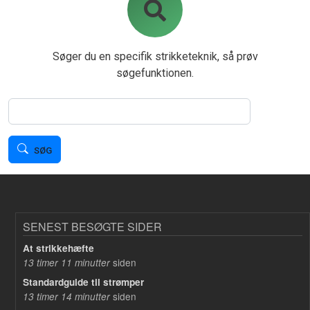
Søger du en specifik strikketeknik, så prøv
søgefunktionen.
Søg
SØG
SENEST BESØGTE SIDER
At strikkehæfte
siden
13 timer 11 minutter
Standardguide til strømper
siden
13 timer 14 minutter