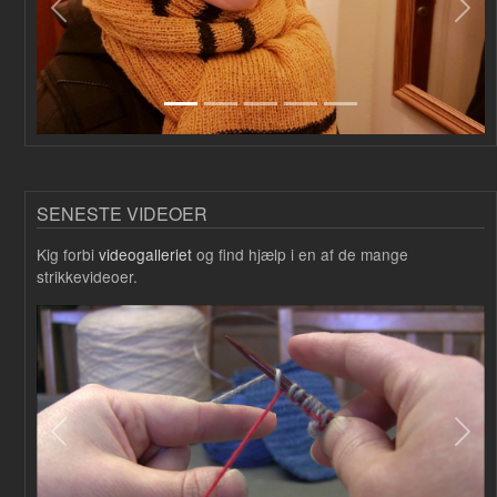
Forrige
Næs
SENESTE VIDEOER
Kig forbi
videogalleriet
og find hjælp i en af de mange
strikkevideoer.
Forrige
Næs