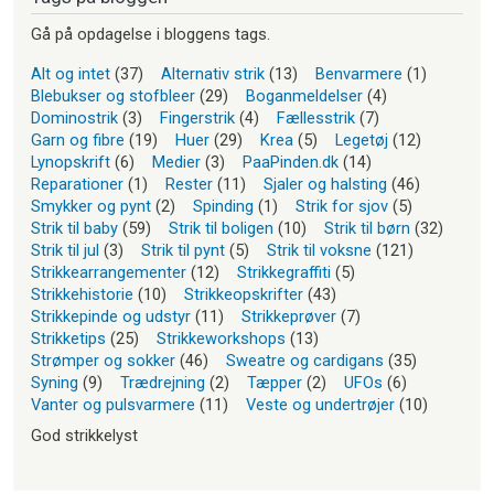
Gå på opdagelse i bloggens tags.
Alt og intet
(37)
Alternativ strik
(13)
Benvarmere
(1)
Blebukser og stofbleer
(29)
Boganmeldelser
(4)
Dominostrik
(3)
Fingerstrik
(4)
Fællesstrik
(7)
Garn og fibre
(19)
Huer
(29)
Krea
(5)
Legetøj
(12)
Lynopskrift
(6)
Medier
(3)
PaaPinden.dk
(14)
Reparationer
(1)
Rester
(11)
Sjaler og halsting
(46)
Smykker og pynt
(2)
Spinding
(1)
Strik for sjov
(5)
Strik til baby
(59)
Strik til boligen
(10)
Strik til børn
(32)
Strik til jul
(3)
Strik til pynt
(5)
Strik til voksne
(121)
Strikkearrangementer
(12)
Strikkegraffiti
(5)
Strikkehistorie
(10)
Strikkeopskrifter
(43)
Strikkepinde og udstyr
(11)
Strikkeprøver
(7)
Strikketips
(25)
Strikkeworkshops
(13)
Strømper og sokker
(46)
Sweatre og cardigans
(35)
Syning
(9)
Trædrejning
(2)
Tæpper
(2)
UFOs
(6)
Vanter og pulsvarmere
(11)
Veste og undertrøjer
(10)
God strikkelyst