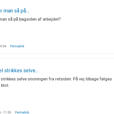
er man så på…
man så på bagsiden af arbejdet?
19:04
Permalink
l strikkes selve…
strikkes selve snoningen fra retsiden. På vej tilbage følges
blot.
å…
af
Camilla
5 - 11:59
Permalink