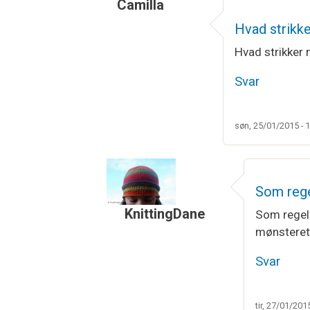
Camilla
Hvad strikk
Hvad strikker 
Svar
søn, 25/01/2015 - 
Som rege
KnittingDane
Som regel 
mønsteret 
Som svar til
Hvad strikker man så p
Svar
tir, 27/01/201