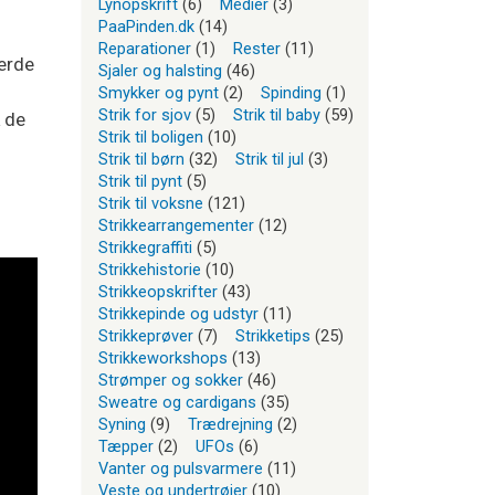
Lynopskrift
(6)
Medier
(3)
PaaPinden.dk
(14)
Reparationer
(1)
Rester
(11)
jerde
Sjaler og halsting
(46)
Smykker og pynt
(2)
Spinding
(1)
Strik for sjov
(5)
Strik til baby
(59)
k de
Strik til boligen
(10)
Strik til børn
(32)
Strik til jul
(3)
Strik til pynt
(5)
Strik til voksne
(121)
Strikkearrangementer
(12)
Strikkegraffiti
(5)
Strikkehistorie
(10)
Strikkeopskrifter
(43)
Strikkepinde og udstyr
(11)
Strikkeprøver
(7)
Strikketips
(25)
Strikkeworkshops
(13)
Strømper og sokker
(46)
Sweatre og cardigans
(35)
Syning
(9)
Trædrejning
(2)
Tæpper
(2)
UFOs
(6)
Vanter og pulsvarmere
(11)
Veste og undertrøjer
(10)