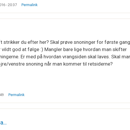
16 - 20:37
Permalink
t strikker du efter her? Skal prøve snoninger for første gang 
 vildt god at følge :) Mangler bare lige hvordan man skifter
ningerne. Er med på hvordan vrangsiden skal laves. Skal ma
højre/venstre snoning når man kommer til retsiderne?
:49
Permalink
na…