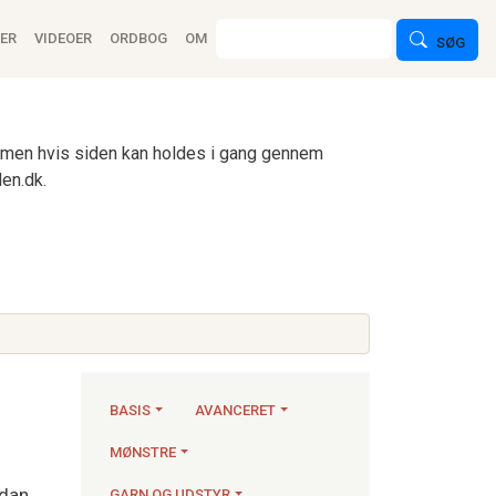
ion
Søg
ER
VIDEOER
ORDBOG
OM
SØG
n, men hvis siden kan holdes i gang gennem
en.dk.
BASIS
AVANCERET
MØNSTRE
Strikkeartikler
rdan
GARN OG UDSTYR