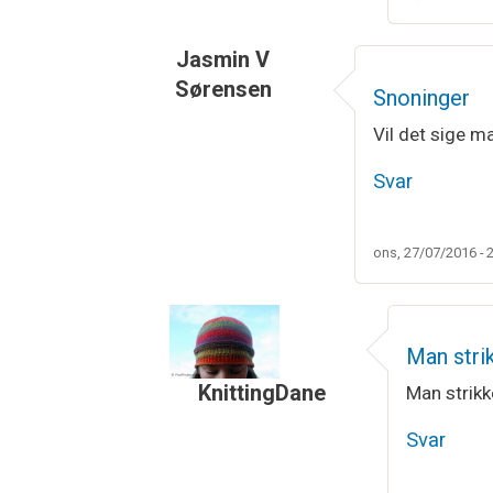
Jasmin V
Sørensen
Snoninger
Vil det sige m
Svar
ons, 27/07/2016 - 
Man stri
KnittingDane
Man strikk
Som svar til
Snoninger
af
Jasmin V 
Svar