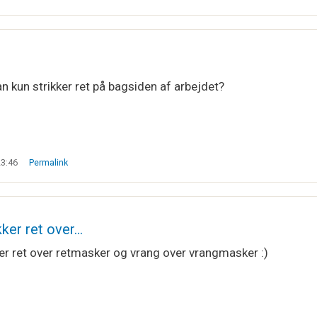
an kun strikker ret på bagsiden af arbejdet?
23:46
Permalink
kker ret over…
er ret over retmasker og vrang over vrangmasker :)
Sørensen