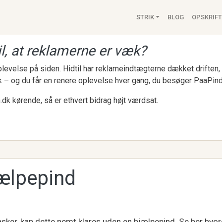
Main navigat
STRIK
BLOG
OPSKRIFT
l, at reklamerne er væk?
 oplevelse på siden. Hidtil har reklameindtægterne dækket drifte
k – og du får en renere oplevelse hver gang, du besøger PaaPind
.dk kørende, så er ethvert bidrag højt værdsat.
ælpepind
asker, kan dette nemt klares uden en hjælpepind. Se her hvo