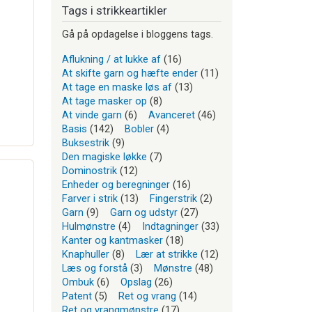
Tags i strikkeartikler
Gå på opdagelse i bloggens tags.
Aflukning / at lukke af
(16)
At skifte garn og hæfte ender
(11)
At tage en maske løs af
(13)
At tage masker op
(8)
At vinde garn
(6)
Avanceret
(46)
Basis
(142)
Bobler
(4)
Buksestrik
(9)
Den magiske løkke
(7)
Dominostrik
(12)
Enheder og beregninger
(16)
Farver i strik
(13)
Fingerstrik
(2)
Garn
(9)
Garn og udstyr
(27)
Hulmønstre
(4)
Indtagninger
(33)
Kanter og kantmasker
(18)
Knaphuller
(8)
Lær at strikke
(12)
Læs og forstå
(3)
Mønstre
(48)
Ombuk
(6)
Opslag
(26)
Patent
(5)
Ret og vrang
(14)
Ret og vrangmønstre
(17)