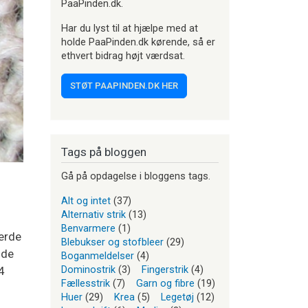
PaaPinden.dk.
Har du lyst til at hjælpe med at
holde PaaPinden.dk kørende, så er
ethvert bidrag højt værdsat.
STØT PAAPINDEN.DK HER
Tags på bloggen
Gå på opdagelse i bloggens tags.
Alt og intet
(37)
Alternativ strik
(13)
Benvarmere
(1)
jerde
Blebukser og stofbleer
(29)
lde
Boganmeldelser
(4)
Dominostrik
(3)
Fingerstrik
(4)
4
Fællesstrik
(7)
Garn og fibre
(19)
Huer
(29)
Krea
(5)
Legetøj
(12)