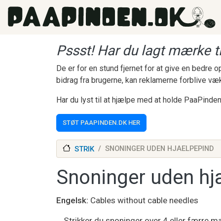
Gå til hovedindhold
Pssst! Har du lagt mærke ti
De er for en stund fjernet for at give en bedre
bidrag fra brugerne, kan reklamerne forblive væ
Har du lyst til at hjælpe med at holde PaaPinden
STØT PAAPINDEN.DK HER
SNONINGER UDEN HJAELPEPIND
STRIK
Snoninger uden hj
Engelsk
Cables without cable needles
Strikker du snoninger over 4 eller færre m