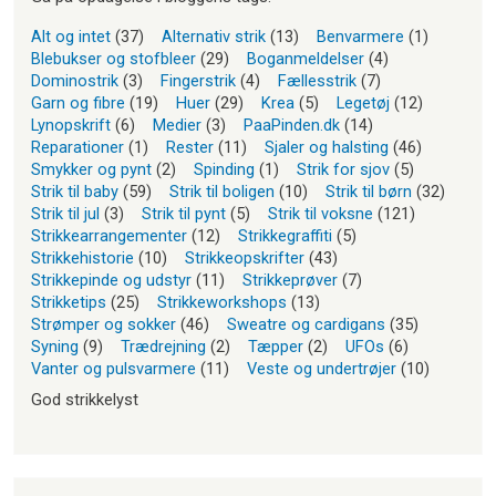
Alt og intet
(37)
Alternativ strik
(13)
Benvarmere
(1)
Blebukser og stofbleer
(29)
Boganmeldelser
(4)
Dominostrik
(3)
Fingerstrik
(4)
Fællesstrik
(7)
Garn og fibre
(19)
Huer
(29)
Krea
(5)
Legetøj
(12)
Lynopskrift
(6)
Medier
(3)
PaaPinden.dk
(14)
Reparationer
(1)
Rester
(11)
Sjaler og halsting
(46)
Smykker og pynt
(2)
Spinding
(1)
Strik for sjov
(5)
Strik til baby
(59)
Strik til boligen
(10)
Strik til børn
(32)
Strik til jul
(3)
Strik til pynt
(5)
Strik til voksne
(121)
Strikkearrangementer
(12)
Strikkegraffiti
(5)
Strikkehistorie
(10)
Strikkeopskrifter
(43)
Strikkepinde og udstyr
(11)
Strikkeprøver
(7)
Strikketips
(25)
Strikkeworkshops
(13)
Strømper og sokker
(46)
Sweatre og cardigans
(35)
Syning
(9)
Trædrejning
(2)
Tæpper
(2)
UFOs
(6)
Vanter og pulsvarmere
(11)
Veste og undertrøjer
(10)
God strikkelyst