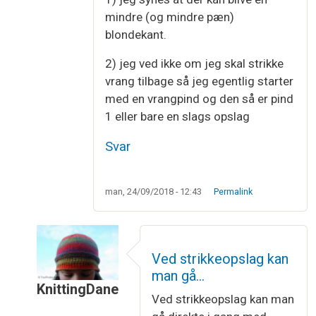
mindre (og mindre pæn)
blondekant.
2) jeg ved ikke om jeg skal strikke
vrang tilbage så jeg egentlig starter
med en vrangpind og den så er pind
1 eller bare en slags opslag
Svar
man, 24/09/2018 - 12:43
Permalink
Ved strikkeopslag kan
man gå…
KnittingDane
Ved strikkeopslag kan man
Som svar til
Strikkeopslag
af
Maiken Jakobsen