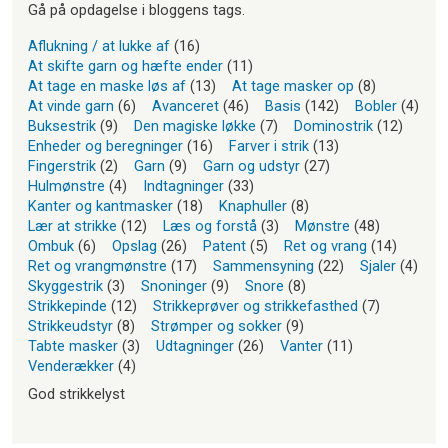
Gå på opdagelse i bloggens tags.
Aflukning / at lukke af
(16)
At skifte garn og hæfte ender
(11)
At tage en maske løs af
(13)
At tage masker op
(8)
At vinde garn
(6)
Avanceret
(46)
Basis
(142)
Bobler
(4)
Buksestrik
(9)
Den magiske løkke
(7)
Dominostrik
(12)
Enheder og beregninger
(16)
Farver i strik
(13)
Fingerstrik
(2)
Garn
(9)
Garn og udstyr
(27)
Hulmønstre
(4)
Indtagninger
(33)
Kanter og kantmasker
(18)
Knaphuller
(8)
Lær at strikke
(12)
Læs og forstå
(3)
Mønstre
(48)
Ombuk
(6)
Opslag
(26)
Patent
(5)
Ret og vrang
(14)
Ret og vrangmønstre
(17)
Sammensyning
(22)
Sjaler
(4)
Skyggestrik
(3)
Snoninger
(9)
Snore
(8)
Strikkepinde
(12)
Strikkeprøver og strikkefasthed
(7)
Strikkeudstyr
(8)
Strømper og sokker
(9)
Tabte masker
(3)
Udtagninger
(26)
Vanter
(11)
Venderækker
(4)
God strikkelyst