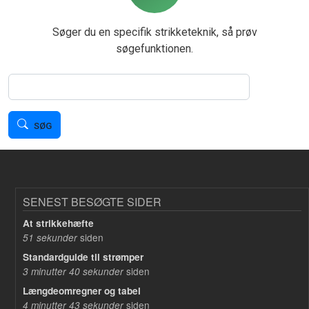
Søger du en specifik strikketeknik, så prøv
søgefunktionen.
Søg
SØG
SENEST BESØGTE SIDER
At strikkehæfte
siden
51 sekunder
Standardguide til strømper
siden
3 minutter 40 sekunder
Længdeomregner og tabel
siden
4 minutter 43 sekunder