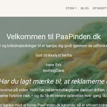
Main navigat
STRIK
BLOG
OPSKRIFT
Velkommen til PaaPinden.dk
r og billedvejledninger til at hjælpe dig godt igennem de udfordri
God strikkelyst herfra
Irene Birk
KnittingDane
Har du lagt mærke til, at reklamerne
oplevelse på siden. Hidtil har reklameindtægterne dækket drifte
merne forblive væk – og du får en renere oplevelse hver gang, 
l at hjælpe med at holde PaaPinden.dk kørende, så er ethvert bidra