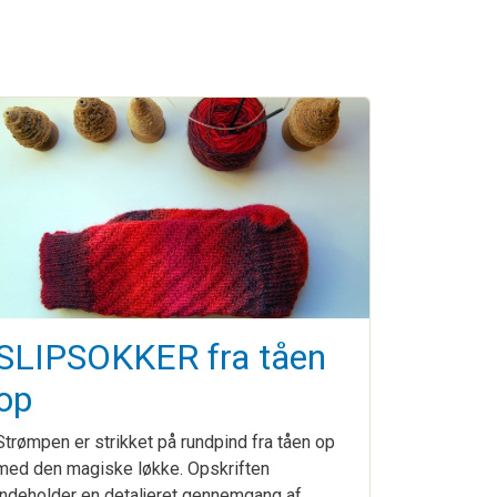
SLIPSOKKER fra tåen
op
Strømpen er strikket på rundpind fra tåen op
med den magiske løkke. Opskriften
indeholder en detaljeret gennemgang af