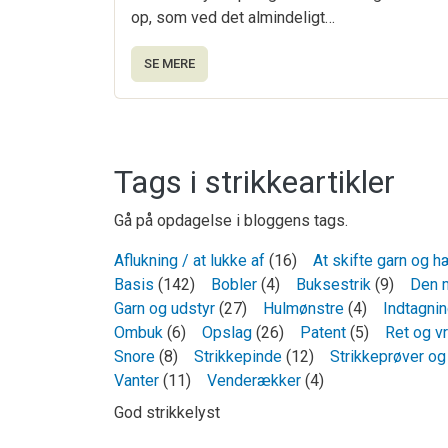
op, som ved det almindeligt…
SE MERE
Tags i strikkeartikler
Gå på opdagelse i bloggens tags.
Aflukning / at lukke af
(16)
At skifte garn og h
Basis
(142)
Bobler
(4)
Buksestrik
(9)
Den 
Garn og udstyr
(27)
Hulmønstre
(4)
Indtagni
Ombuk
(6)
Opslag
(26)
Patent
(5)
Ret og v
Snore
(8)
Strikkepinde
(12)
Strikkeprøver og
Vanter
(11)
Venderækker
(4)
God strikkelyst