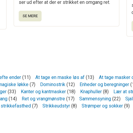
ser ud efter at der er strikket en omgang ret.
SE MERE
æfte ender
(11)
At tage en maske løs af
(13)
At tage masker 
magiske løkke
(7)
Dominostrik
(12)
Enheder og beregninger
(
nger
(33)
Kanter og kantmasker
(18)
Knaphuller
(8)
Lær at st
rang
(14)
Ret og vrangmønstre
(17)
Sammensyning
(22)
Sjal
 strikkefasthed
(7)
Strikkeudstyr
(8)
Strømper og sokker
(9)