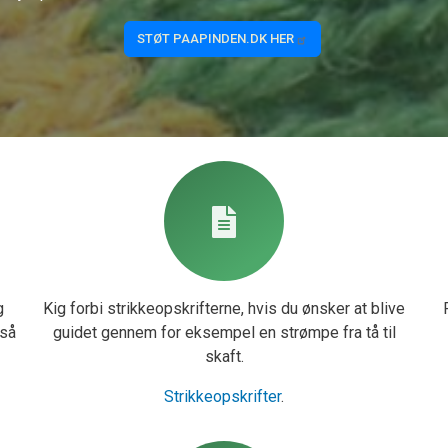
STØT PAAPINDEN.DK HER
g
Kig forbi strikkeopskrifterne, hvis du ønsker at blive
 så
guidet gennem for eksempel en strømpe fra tå til
skaft.
Strikkeopskrifter
.