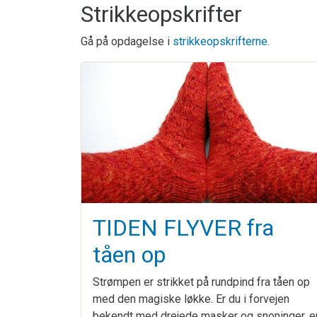
Strikkeopskrifter
Gå på opdagelse i
strikkeopskrifterne
.
TIDEN FLYVER fra
tåen op
Strømpen er strikket på rundpind fra tåen op
med den magiske løkke. Er du i forvejen
bekendt med drejede masker og snoninger, e