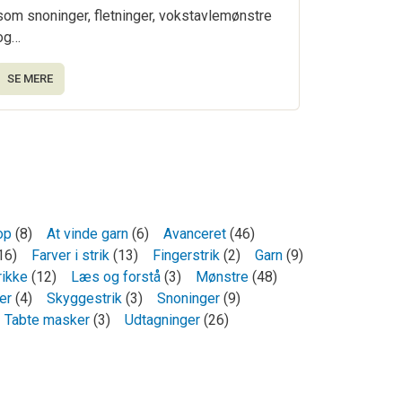
som snoninger, fletninger, vokstavlemønstre
og…
SE MERE
op
(8)
At vinde garn
(6)
Avanceret
(46)
16)
Farver i strik
(13)
Fingerstrik
(2)
Garn
(9)
rikke
(12)
Læs og forstå
(3)
Mønstre
(48)
er
(4)
Skyggestrik
(3)
Snoninger
(9)
Tabte masker
(3)
Udtagninger
(26)