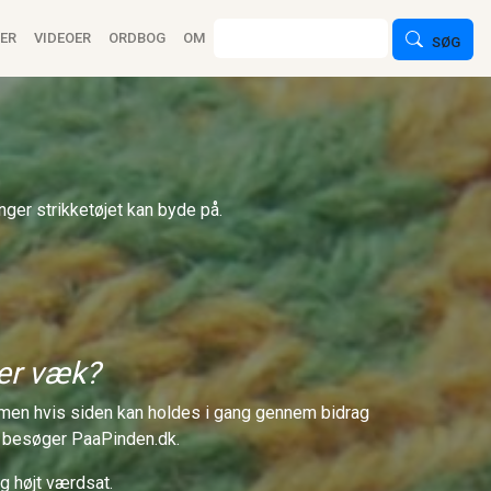
ion
Søg
ER
VIDEOER
ORDBOG
OM
SØG
nger strikketøjet kan byde på.
 er væk?
n, men hvis siden kan holdes i gang gennem bidrag
du besøger PaaPinden.dk.
g højt værdsat.