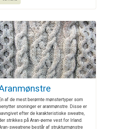
Aranmønstre
En af de mest berømte mønstertyper som
benytter snoninger er aranmønstre. Disse er
navngivet efter de karakteristiske sweatre,
der strikkes på Aran-øerne vest for Irland.
Aran-sweatrene består af strukturmønstre