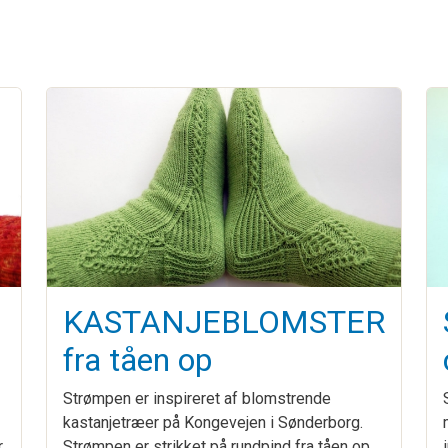
KASTANJEBLOMSTER
fra tåen op
Strømpen er inspireret af blomstrende
kastanjetræer på Kongevejen i Sønderborg.
r
Strømpen er strikket på rundpind fra tåen op