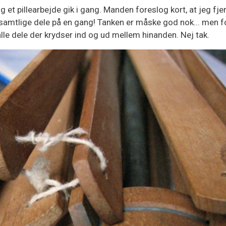
et pillearbejde gik i gang. Manden foreslog kort, at jeg fj
samtlige dele på en gang! Tanken er måske god nok... men fo
, alle dele der krydser ind og ud mellem hinanden. Nej tak.