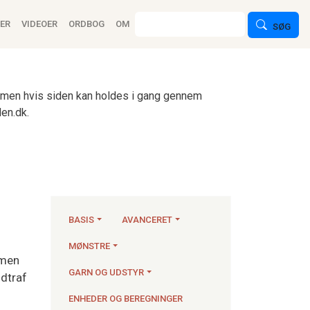
ion
Søg
ER
VIDEOER
ORDBOG
OM
SØG
n, men hvis siden kan holdes i gang gennem
en.dk.
BASIS
AVANCERET
MØNSTRE
men
Strikkeartikler
GARN OG UDSTYR
ndtraf
ENHEDER OG BEREGNINGER