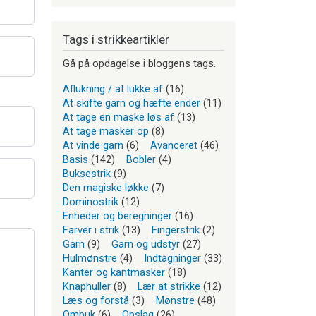
Tags i strikkeartikler
Gå på opdagelse i bloggens tags.
Aflukning / at lukke af
(16)
At skifte garn og hæfte ender
(11)
At tage en maske løs af
(13)
At tage masker op
(8)
At vinde garn
(6)
Avanceret
(46)
Basis
(142)
Bobler
(4)
Buksestrik
(9)
Den magiske løkke
(7)
Dominostrik
(12)
Enheder og beregninger
(16)
Farver i strik
(13)
Fingerstrik
(2)
Garn
(9)
Garn og udstyr
(27)
Hulmønstre
(4)
Indtagninger
(33)
Kanter og kantmasker
(18)
Knaphuller
(8)
Lær at strikke
(12)
Læs og forstå
(3)
Mønstre
(48)
Ombuk
(6)
Opslag
(26)