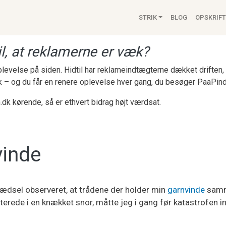
Main navigat
STRIK
BLOG
OPSKRIFT
l, at reklamerne er væk?
 oplevelse på siden. Hidtil har reklameindtægterne dækket drifte
k – og du får en renere oplevelse hver gang, du besøger PaaPind
.dk kørende, så er ethvert bidrag højt værdsat.
vinde
 rædsel observeret, at trådene der holder min
garnvinde
sam
terede i en knækket snor, måtte jeg i gang før katastrofen i