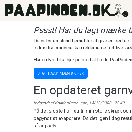
Gå til hovedindhold
Pssst! Har du lagt mærke ti
De er for en stund fjernet for at give en bedre
bidrag fra brugerne, kan reklamerne forblive væ
Har du lyst til at hjælpe med at holde PaaPinden
STØT PAAPINDEN.DK HER
En opdateret garn
Indsendt af
KnittingDane
,
søn, 14/12/2008 - 22:49
På det sidste har jeg til min store skræk og
begyndt at evaporere. Da det igen i dag resul
af sig selv.