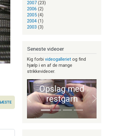
2007
(23)
2006
(2)
2005
(4)
2004
(1)
2003
(3)
Seneste videoer
Kig forbi
videogalleriet
og find
hjælp i en af de mange
strikkevideoer.
Opslag med
restgarn
Forrige
Næste
NÆSTE