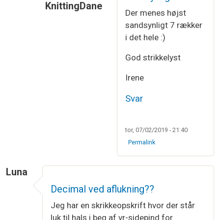
KnittingDane
Der menes højst
Som svar til
Strikning
af
Bärbel Althoff
sandsynligt 7 rækker
i det hele :)
God strikkelyst
Irene
Svar
tor, 07/02/2019 - 21:40
Permalink
Luna
Decimal ved aflukning??
Jeg har en skrikkeopskrift hvor der står
luk til hals i beg af vr-sidepind for