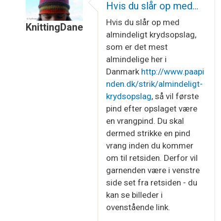
Hvis du slår op med…
Hvis du slår op med
KnittingDane
almindeligt krydsopslag,
Som svar til
Retside og vrangside
af
Charlotte
som er det mest
almindelige her i
Danmark
http://www.paapi
nden.dk/strik/almindeligt-
krydsopslag
, så vil første
pind efter opslaget være
en vrangpind. Du skal
dermed strikke en pind
vrang inden du kommer
om til retsiden. Derfor vil
garnenden være i venstre
side set fra retsiden - du
kan se billeder i
ovenstående link.