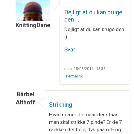
Dejligt at du kan bruge
den …
KnittingDane
Dejligt at du kan bruge den
Som svar til
strikkeordbog
af
dorte ettner
:)
Svar
man, 25/08/2014 - 15:35
Permalink
Bärbel
Althoff
Strikning
Som svar til
strikkeordbog
af
dorte ettner
Hvad mener det naar der staar
man skal strikke 7 pinde? Er de 7
raekke i det hele, dvs paa ret- og