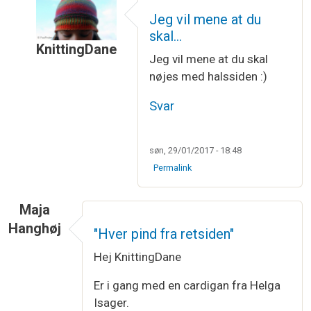
Jeg vil mene at du
skal…
KnittingDane
Jeg vil mene at du skal
Som svar til
Jeg skal på en trøje lukke…
af
Birgit
nøjes med halssiden :)
Svar
søn, 29/01/2017 - 18:48
Permalink
Maja
Hanghøj
"Hver pind fra retsiden"
Hej KnittingDane
Er i gang med en cardigan fra Helga
Isager.