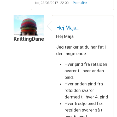
tor, 23/03/2017 - 22:00
Permalink
Hej Maja…
Hej Maja
KnittingDane
Som svar til
"Hver pind fra retsiden"
af
Maja Han
Jeg tænker at du har fat i
den lange ende.
Hver pind fra retsiden
svarer til hver anden
pind.
Hver anden pind fra
retsiden svarer
dermed til hver 4. pind
Hver tredje pind fra
retsiden svarer så til
hver 6. pind