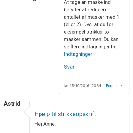
At tage en maske ind
Som svar til
Hvad betyder det "at tage…
af
Lisa
betyder at reducere
antallet af masker med 1
(eller 2). Dvs. at du for
eksempel strikker to
masker sammen. Du kan
se flere indtagninger her
Indtagninger
Svar
lør, 15/10/2016 - 20:34
Permalink
Astrid
Hjælp til strikkeopskrift
Hej Anne,