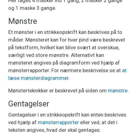
Her tages 4 masker ind 1 gang, 2 masker 2 gange
og 1 maske 3 gange.
Mønstre
Et mønster i en strikkeopskrift kan beskrives på to
måder. Mønsteret kan for hver pind være beskrevet
på tekstform, hvilket kan blive svært at overskue,
særligt ved store mønstre. Alternativt kan
mønsteret angives på diagramform ved hjælp af
mønsterrapporter. For nærmere beskrivelse se at
at
læse mønsterdiagrammer
.
Mønsterteknikker er beskrevet på siden om
mønstre
.
Gentagelser
Gentagelser i en strikkeopskrift kan enten beskrives
ved hjælp af
mønsterrapporter
eller ved, at det i
teksten angives, hvad der skal gentages.