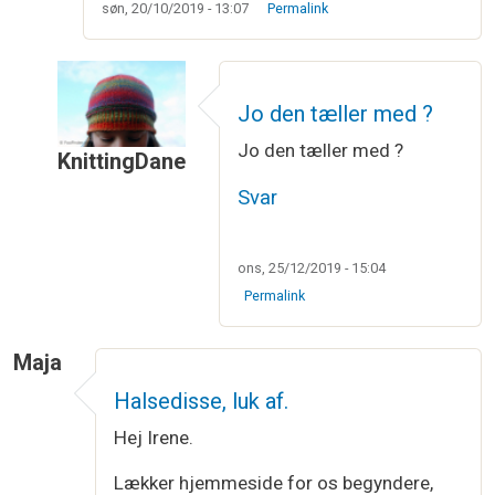
søn, 20/10/2019 - 13:07
Permalink
Jo den tæller med ?
Jo den tæller med ?
KnittingDane
Som svar til
At slå masker op
af
Eva
Svar
ons, 25/12/2019 - 15:04
Permalink
Maja
Halsedisse, luk af.
Hej Irene.
Lækker hjemmeside for os begyndere,