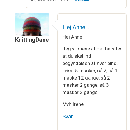
Hej Anne…
Hej Anne
KnittingDane
Som svar til
Indtagninger til ærmegab
af
Anne
Jeg vil mene at det betyder
at du skal ind i
begyndelsen af hver pind.
Først 5 masker, så 2, så 1
maske 12 gange, så 2
masker 2 gange, så 3
masker 2 gange.
Mvh Irene
Svar