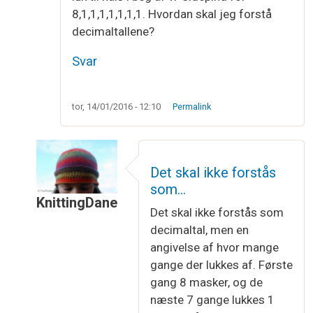
8,1,1,1,1,1,1,1. Hvordan skal jeg forstå
decimaltallene?
Svar
tor, 14/01/2016 - 12:10
Permalink
Det skal ikke forstås
som…
KnittingDane
Det skal ikke forstås som
Som svar til
Decimal ved aflukning??
af
Luna
decimaltal, men en
angivelse af hvor mange
gange der lukkes af. Første
gang 8 masker, og de
næste 7 gange lukkes 1