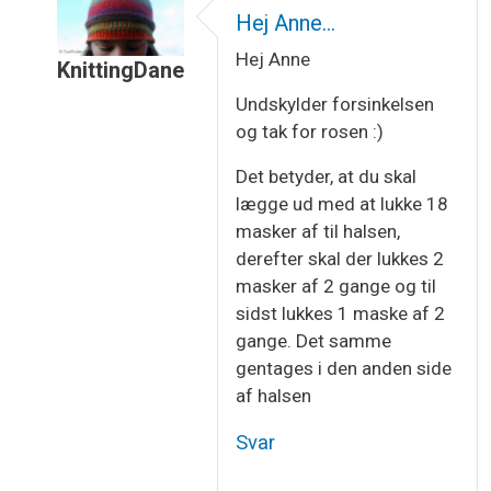
Hej Anne…
Hej Anne
KnittingDane
Som svar til
Hjælp til strikkeopskrift
af
Astrid
Undskylder forsinkelsen
og tak for rosen :)
Det betyder, at du skal
lægge ud med at lukke 18
masker af til halsen,
derefter skal der lukkes 2
masker af 2 gange og til
sidst lukkes 1 maske af 2
gange. Det samme
gentages i den anden side
af halsen
Svar