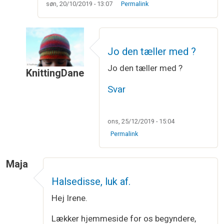
søn, 20/10/2019 - 13:07
Permalink
Jo den tæller med ?
Jo den tæller med ?
KnittingDane
Som svar til
At slå masker op
af
Eva
Svar
ons, 25/12/2019 - 15:04
Permalink
Maja
Halsedisse, luk af.
Hej Irene.
Lækker hjemmeside for os begyndere,