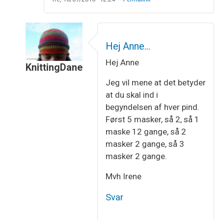
Hej Anne…
Hej Anne
KnittingDane
Som svar til
Indtagninger til ærmegab
af
Anne
Jeg vil mene at det betyder
at du skal ind i
begyndelsen af hver pind.
Først 5 masker, så 2, så 1
maske 12 gange, så 2
masker 2 gange, så 3
masker 2 gange.
Mvh Irene
Svar