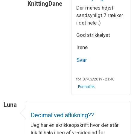
KnittingDane
Der menes højst
Som svar til
Strikning
af
Bärbel Althoff
sandsynligt 7 rækker
i det hele :)
God strikkelyst
Irene
Svar
tor, 07/02/2019 - 21:40
Permalink
Luna
Decimal ved aflukning??
Jeg har en skrikkeopskrift hvor der står
luk til hals i beg af vr-sidepind for