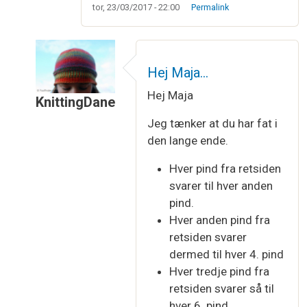
tor, 23/03/2017 - 22:00
Permalink
Hej Maja…
Hej Maja
KnittingDane
Som svar til
"Hver pind fra retsiden"
af
Maja Han
Jeg tænker at du har fat i
den lange ende.
Hver pind fra retsiden
svarer til hver anden
pind.
Hver anden pind fra
retsiden svarer
dermed til hver 4. pind
Hver tredje pind fra
retsiden svarer så til
hver 6. pind