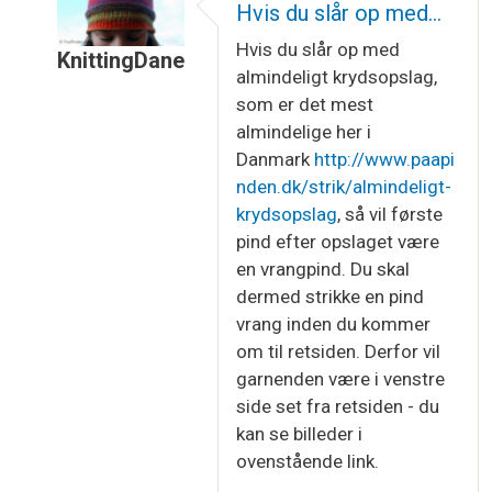
Hvis du slår op med…
Hvis du slår op med
KnittingDane
almindeligt krydsopslag,
Som svar til
Retside og vrangside
af
Charlotte
som er det mest
almindelige her i
Danmark
http://www.paapi
nden.dk/strik/almindeligt-
krydsopslag
, så vil første
pind efter opslaget være
en vrangpind. Du skal
dermed strikke en pind
vrang inden du kommer
om til retsiden. Derfor vil
garnenden være i venstre
side set fra retsiden - du
kan se billeder i
ovenstående link.