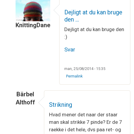
Dejligt at du kan bruge
den …
KnittingDane
Dejligt at du kan bruge den
Som svar til
strikkeordbog
af
dorte ettner
:)
Svar
man, 25/08/2014 - 15:35
Permalink
Bärbel
Althoff
Strikning
Som svar til
strikkeordbog
af
dorte ettner
Hvad mener det naar der staar
man skal strikke 7 pinde? Er de 7
raekke i det hele, dvs paa ret- og