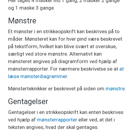
Her tages 4 masker ind 1 gang, 2 masker 2 gange
og 1 maske 3 gange.
Mønstre
Et mønster i en strikkeopskrift kan beskrives på to
måder. Mønsteret kan for hver pind være beskrevet
på tekstform, hvilket kan blive svært at overskue,
særligt ved store mønstre. Alternativt kan
mønsteret angives på diagramform ved hjælp af
mønsterrapporter. For nærmere beskrivelse se at
at
læse mønsterdiagrammer
.
Mønsterteknikker er beskrevet på siden om
mønstre
.
Gentagelser
Gentagelser i en strikkeopskrift kan enten beskrives
ved hjælp af
mønsterrapporter
eller ved, at det i
teksten angives, hvad der skal gentages.