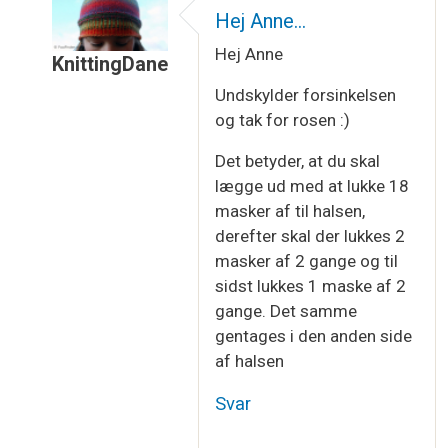
Hej Anne…
Hej Anne
KnittingDane
Som svar til
Hjælp til strikkeopskrift
af
Astrid
Undskylder forsinkelsen
og tak for rosen :)
Det betyder, at du skal
lægge ud med at lukke 18
masker af til halsen,
derefter skal der lukkes 2
masker af 2 gange og til
sidst lukkes 1 maske af 2
gange. Det samme
gentages i den anden side
af halsen
Svar