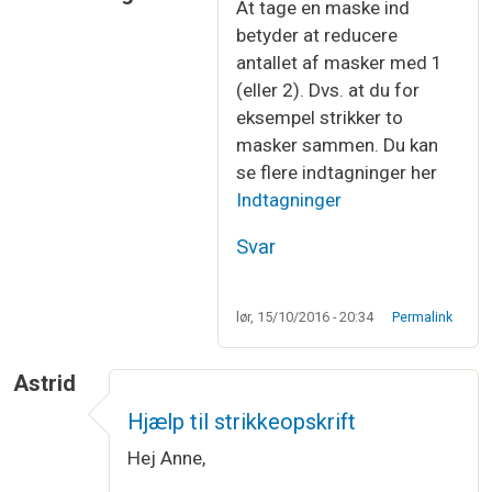
At tage en maske ind
Som svar til
Hvad betyder det "at tage…
af
Lisa
betyder at reducere
antallet af masker med 1
(eller 2). Dvs. at du for
eksempel strikker to
masker sammen. Du kan
se flere indtagninger her
Indtagninger
Svar
lør, 15/10/2016 - 20:34
Permalink
Astrid
Hjælp til strikkeopskrift
Hej Anne,