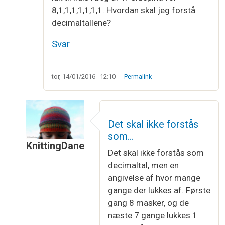
8,1,1,1,1,1,1,1. Hvordan skal jeg forstå
decimaltallene?
Svar
tor, 14/01/2016 - 12:10
Permalink
Det skal ikke forstås
som…
KnittingDane
Det skal ikke forstås som
Som svar til
Decimal ved aflukning??
af
Luna
decimaltal, men en
angivelse af hvor mange
gange der lukkes af. Første
gang 8 masker, og de
næste 7 gange lukkes 1