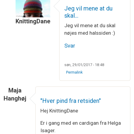
Jeg vil mene at du
skal…
KnittingDane
Jeg vil mene at du skal
Som svar til
Jeg skal på en trøje lukke…
af
Birgit
nøjes med halssiden :)
Svar
søn, 29/01/2017 - 18:48
Permalink
Maja
Hanghøj
"Hver pind fra retsiden"
Hej KnittingDane
Er i gang med en cardigan fra Helga
Isager.