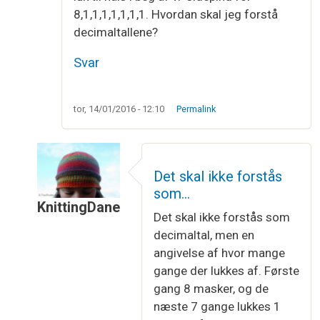
8,1,1,1,1,1,1,1. Hvordan skal jeg forstå
decimaltallene?
Svar
tor, 14/01/2016 - 12:10
Permalink
Det skal ikke forstås
som…
KnittingDane
Det skal ikke forstås som
Som svar til
Decimal ved aflukning??
af
Luna
decimaltal, men en
angivelse af hvor mange
gange der lukkes af. Første
gang 8 masker, og de
næste 7 gange lukkes 1