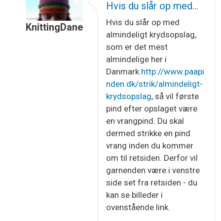
Hvis du slår op med…
Hvis du slår op med
KnittingDane
almindeligt krydsopslag,
Som svar til
Retside og vrangside
af
Charlotte
som er det mest
almindelige her i
Danmark
http://www.paapi
nden.dk/strik/almindeligt-
krydsopslag
, så vil første
pind efter opslaget være
en vrangpind. Du skal
dermed strikke en pind
vrang inden du kommer
om til retsiden. Derfor vil
garnenden være i venstre
side set fra retsiden - du
kan se billeder i
ovenstående link.