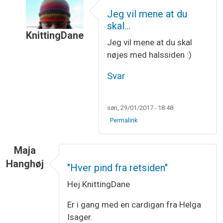
Jeg vil mene at du
skal…
KnittingDane
Jeg vil mene at du skal
Som svar til
Jeg skal på en trøje lukke…
af
Birgit
nøjes med halssiden :)
Svar
søn, 29/01/2017 - 18:48
Permalink
Maja
Hanghøj
"Hver pind fra retsiden"
Hej KnittingDane
Er i gang med en cardigan fra Helga
Isager.