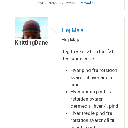
tor, 23/03/2017 - 22:00
Permalink
Hej Maja…
Hej Maja
KnittingDane
Som svar til
"Hver pind fra retsiden"
af
Maja Han
Jeg tænker at du har fat i
den lange ende.
Hver pind fra retsiden
svarer til hver anden
pind.
Hver anden pind fra
retsiden svarer
dermed til hver 4. pind
Hver tredje pind fra
retsiden svarer så til
hver 6. pind