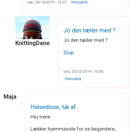
søn, 20/10/2019 - 13:07
Permalink
Jo den tæller med ?
Jo den tæller med ?
KnittingDane
Som svar til
At slå masker op
af
Eva
Svar
ons, 25/12/2019 - 15:04
Permalink
Maja
Halsedisse, luk af.
Hej Irene.
Lækker hjemmeside for os begyndere,