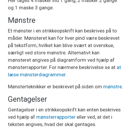
Her tages 4 masker ind 1 gang, 2 masker 2 gange
og 1 maske 3 gange.
Mønstre
Et mønster i en strikkeopskrift kan beskrives på to
måder. Mønsteret kan for hver pind være beskrevet
på tekstform, hvilket kan blive svært at overskue,
særligt ved store mønstre. Alternativt kan
mønsteret angives på diagramform ved hjælp af
mønsterrapporter. For nærmere beskrivelse se at
at
læse mønsterdiagrammer
.
Mønsterteknikker er beskrevet på siden om
mønstre
.
Gentagelser
Gentagelser i en strikkeopskrift kan enten beskrives
ved hjælp af
mønsterrapporter
eller ved, at det i
teksten angives, hvad der skal gentages.