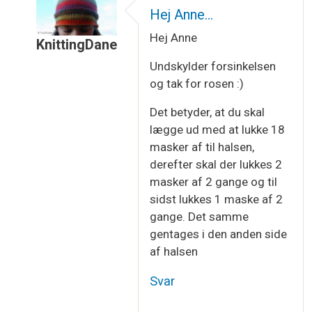
Hej Anne…
Hej Anne
KnittingDane
Som svar til
Hjælp til strikkeopskrift
af
Astrid
Undskylder forsinkelsen
og tak for rosen :)
Det betyder, at du skal
lægge ud med at lukke 18
masker af til halsen,
derefter skal der lukkes 2
masker af 2 gange og til
sidst lukkes 1 maske af 2
gange. Det samme
gentages i den anden side
af halsen
Svar