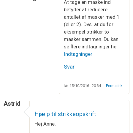
At tage en maske ind
Som svar til
Hvad betyder det "at tage…
af
Lisa
betyder at reducere
antallet af masker med 1
(eller 2). Dvs. at du for
eksempel strikker to
masker sammen. Du kan
se flere indtagninger her
Indtagninger
Svar
lør, 15/10/2016 - 20:34
Permalink
Astrid
Hjælp til strikkeopskrift
Hej Anne,