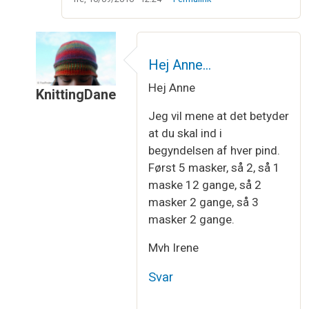
Hej Anne…
Hej Anne
KnittingDane
Som svar til
Indtagninger til ærmegab
af
Anne
Jeg vil mene at det betyder
at du skal ind i
begyndelsen af hver pind.
Først 5 masker, så 2, så 1
maske 12 gange, så 2
masker 2 gange, så 3
masker 2 gange.
Mvh Irene
Svar