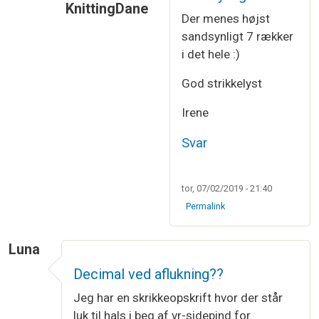
KnittingDane
Der menes højst
Som svar til
Strikning
af
Bärbel Althoff
sandsynligt 7 rækker
i det hele :)
God strikkelyst
Irene
Svar
tor, 07/02/2019 - 21:40
Permalink
Luna
Decimal ved aflukning??
Jeg har en skrikkeopskrift hvor der står
luk til hals i beg af vr-sidepind for