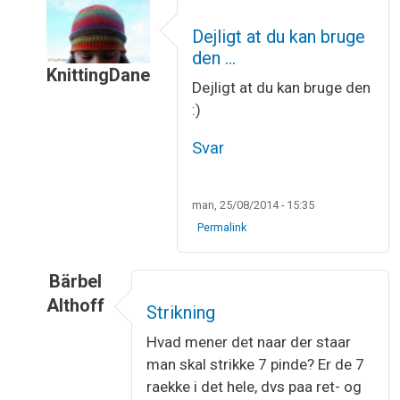
Dejligt at du kan bruge
den …
KnittingDane
Dejligt at du kan bruge den
Som svar til
strikkeordbog
af
dorte ettner
:)
Svar
man, 25/08/2014 - 15:35
Permalink
Bärbel
Althoff
Strikning
Som svar til
strikkeordbog
af
dorte ettner
Hvad mener det naar der staar
man skal strikke 7 pinde? Er de 7
raekke i det hele, dvs paa ret- og