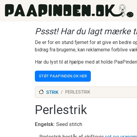
Gå til hovedindhold
Pssst! Har du lagt mærke ti
De er for en stund fjernet for at give en bedre
bidrag fra brugerne, kan reklamerne forblive væ
Har du lyst til at hjælpe med at holde PaaPinden
STØT PAAPINDEN.DK HER
PERLESTRIK
STRIK
Perlestrik
Engelsk
Seed stitch
Perlestrik består af skiftevis
ret og vrang