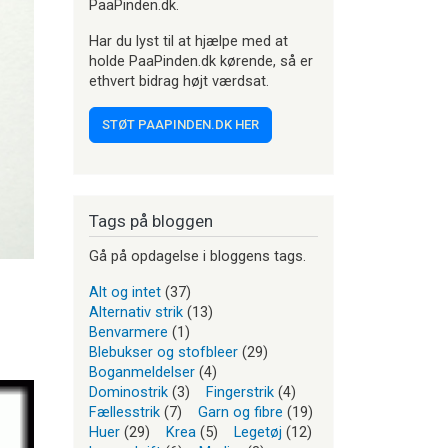
PaaPinden.dk.
Har du lyst til at hjælpe med at
holde PaaPinden.dk kørende, så er
ethvert bidrag højt værdsat.
STØT PAAPINDEN.DK HER
Tags på bloggen
Gå på opdagelse i bloggens tags.
Alt og intet
(37)
Alternativ strik
(13)
Benvarmere
(1)
Blebukser og stofbleer
(29)
Boganmeldelser
(4)
Dominostrik
(3)
Fingerstrik
(4)
Fællesstrik
(7)
Garn og fibre
(19)
Huer
(29)
Krea
(5)
Legetøj
(12)