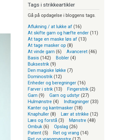
Tags i strikkeartikler
Gå på opdagelse i bloggens tags.
Aflukning / at lukke af
(16)
At skifte garn og hæfte ender
(11)
At tage en maske løs af
(13)
At tage masker op
(8)
At vinde garn
(6)
Avanceret
(46)
Basis
(142)
Bobler
(4)
Buksestrik
(9)
Den magiske løkke
(7)
Dominostrik
(12)
Enheder og beregninger
(16)
Farver i strik
(13)
Fingerstrik
(2)
Garn
(9)
Garn og udstyr
(27)
Hulmønstre
(4)
Indtagninger
(33)
Kanter og kantmasker
(18)
Knaphuller
(8)
Lær at strikke
(12)
Læs og forstå
(3)
Mønstre
(48)
Ombuk
(6)
Opslag
(26)
Patent
(5)
Ret og vrang
(14)
Ret og vrangmønstre
(17)