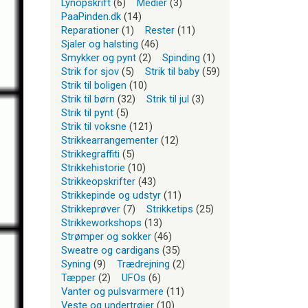
Lynopskrift
(6)
Medier
(3)
PaaPinden.dk
(14)
Reparationer
(1)
Rester
(11)
Sjaler og halsting
(46)
Smykker og pynt
(2)
Spinding
(1)
Strik for sjov
(5)
Strik til baby
(59)
Strik til boligen
(10)
Strik til børn
(32)
Strik til jul
(3)
Strik til pynt
(5)
Strik til voksne
(121)
Strikkearrangementer
(12)
Strikkegraffiti
(5)
Strikkehistorie
(10)
Strikkeopskrifter
(43)
Strikkepinde og udstyr
(11)
Strikkeprøver
(7)
Strikketips
(25)
Strikkeworkshops
(13)
Strømper og sokker
(46)
Sweatre og cardigans
(35)
Syning
(9)
Trædrejning
(2)
Tæpper
(2)
UFOs
(6)
Vanter og pulsvarmere
(11)
Veste og undertrøjer
(10)