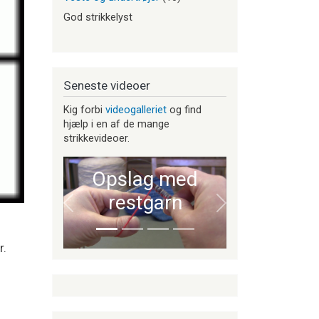
God strikkelyst
Seneste videoer
Kig forbi
videogalleriet
og find
hjælp i en af de mange
strikkevideoer.
Opslag med
restgarn
Forrige
Næste
r.