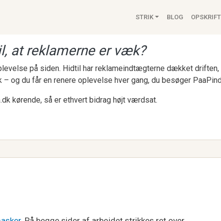
Main navigat
STRIK
BLOG
OPSKRIFT
l, at reklamerne er væk?
 oplevelse på siden. Hidtil har reklameindtægterne dækket drifte
k – og du får en renere oplevelse hver gang, du besøger PaaPind
.dk kørende, så er ethvert bidrag højt værdsat.
masker
. På begge sider af arbejdet strikkes ret over