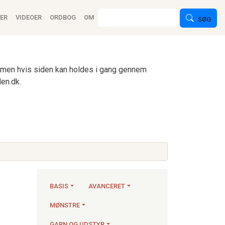
ion
Søg
ER
VIDEOER
ORDBOG
OM
SØG
n, men hvis siden kan holdes i gang gennem
en.dk.
BASIS
AVANCERET
MØNSTRE
Strikkeartikler
GARN OG UDSTYR