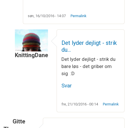
søn, 16/10/2016 - 14:07
Permalink
Det lyder dejligt - strik
du…
KnittingDane
Det lyder dejligt - strik du
Som svar til
Tak!
af
Lisa
bare løs - det griber om
sig :D
Svar
fre, 21/10/2016 - 00:14
Permalink
Gitte