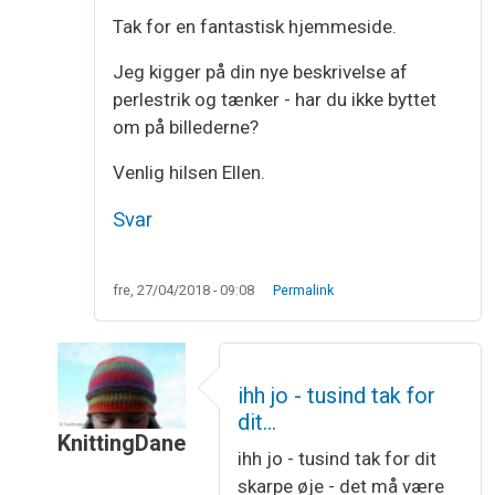
Tak for en fantastisk hjemmeside.
Jeg kigger på din nye beskrivelse af
perlestrik og tænker - har du ikke byttet
om på billederne?
Venlig hilsen Ellen.
Svar
fre, 27/04/2018 - 09:08
Permalink
ihh jo - tusind tak for
dit…
KnittingDane
ihh jo - tusind tak for dit
Som svar til
Perlestrik
af
Ellen
skarpe øje - det må være