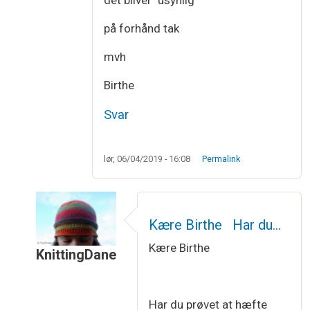
på forhånd tak
mvh
Birthe
Svar
lør, 06/04/2019 - 16:08
Permalink
Kære Birthe Har du…
Kære Birthe
KnittingDane
Som svar til
Hæft ender perlestrik
af
Birthe Hag
Har du prøvet at hæfte