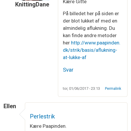
Kære Gitte
KnittingDane
Som svar til
Lukke af ved perlestrik
af
Gitte Tho
På billedet her på siden er
der blot lukket af med en
almindelig aflukning. Du
kan finde andre metoder
her
http://www.paapinden.
dk/strik/basis/aflukning-
at-lukke-af
Svar
tor, 01/06/2017 - 23:13
Permalink
Ellen
Perlestrik
Kære Paapinden.