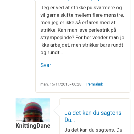
Jeg er ved at strikke pulsvarmere og
vil gerne skifte mellem flere mønstre,
men jeg er ikke så erfaren med at
strikke. Kan man lave perlestrik på
strømpepinde? For her vender man jo
ikke arbejdet, men strikker bare rundt
og rundt...
Svar
man, 16/11/2015 - 00:28
Permalink
Ja det kan du sagtens.
Du…
KnittingDane
Ja det kan du sagtens. Du
Som svar til
Perlestrik på strømpepinde
af
Carin