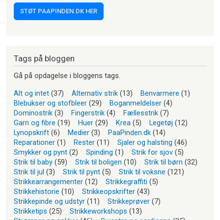
STØT PAAPINDEN.DK HER
Tags på bloggen
Gå på opdagelse i bloggens tags.
Alt og intet
(37)
Alternativ strik
(13)
Benvarmere
(1)
Blebukser og stofbleer
(29)
Boganmeldelser
(4)
Dominostrik
(3)
Fingerstrik
(4)
Fællesstrik
(7)
Garn og fibre
(19)
Huer
(29)
Krea
(5)
Legetøj
(12)
Lynopskrift
(6)
Medier
(3)
PaaPinden.dk
(14)
Reparationer
(1)
Rester
(11)
Sjaler og halsting
(46)
Smykker og pynt
(2)
Spinding
(1)
Strik for sjov
(5)
Strik til baby
(59)
Strik til boligen
(10)
Strik til børn
(32)
Strik til jul
(3)
Strik til pynt
(5)
Strik til voksne
(121)
Strikkearrangementer
(12)
Strikkegraffiti
(5)
Strikkehistorie
(10)
Strikkeopskrifter
(43)
Strikkepinde og udstyr
(11)
Strikkeprøver
(7)
Strikketips
(25)
Strikkeworkshops
(13)