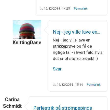
tir, 16/12/2014 - 14:25
Permalink
Nej - jeg ville lave en…
Nej - jeg ville lave en
KnittingDane
strikkeprøve og få de
Som svar til
Strikkefasthed
af
Johanne Laursen
rigtige tal - i hvert fald, hvis
det er et større projekt :)
Svar
tir, 16/12/2014 - 15:14
Permalink
Carina
Schmidt
Perlestrik på strømpepinde