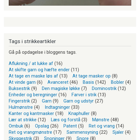
Tags i strikkeartikler
Gå på opdagelse i bloggens tags.
Aflukning / at lukke af
(16)
At skifte garn og hæfte ender
(11)
At tage en maske løs af
(13)
At tage masker op
(8)
At vinde garn
(6)
Avanceret
(46)
Basis
(142)
Bobler
(4)
Buksestrik
(9)
Den magiske løkke
(7)
Dominostrik
(12)
Enheder og beregninger
(16)
Farver i strik
(13)
Fingerstrik
(2)
Garn
(9)
Garn og udstyr
(27)
Hulmønstre
(4)
Indtagninger
(33)
Kanter og kantmasker
(18)
Knaphuller
(8)
Lær at strikke
(12)
Læs og forstå
(3)
Mønstre
(48)
Ombuk
(6)
Opslag
(26)
Patent
(5)
Ret og vrang
(14)
Ret og vrangmønstre
(17)
Sammensyning
(22)
Sjaler
(4)
Skyggestrik
(3)
Snoninger
(9)
Snore
(8)