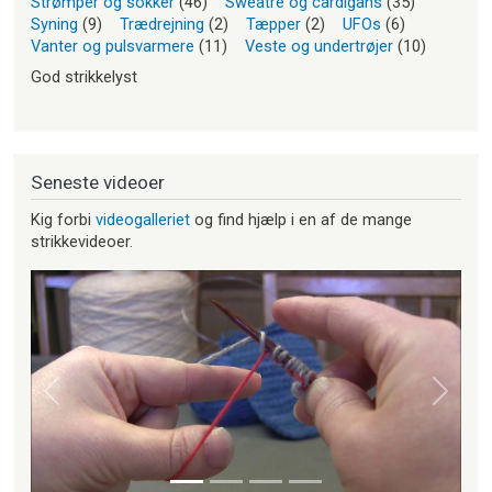
Strømper og sokker
(46)
Sweatre og cardigans
(35)
Syning
(9)
Trædrejning
(2)
Tæpper
(2)
UFOs
(6)
Vanter og pulsvarmere
(11)
Veste og undertrøjer
(10)
God strikkelyst
Seneste videoer
Kig forbi
videogalleriet
og find hjælp i en af de mange
strikkevideoer.
Forrige
Næste