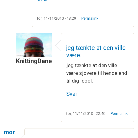
tor, 11/11/2010 - 13:29
Permalink
jeg tænkte at den ville
være…
KnittingDane
jeg tænkte at den ville
Som svar til
Mor altså,
af
Louisa
være sjovere til hende end
til dig :cool:
Svar
tor, 11/11/2010 - 22:40
Permalink
mor