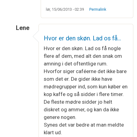
lør, 15/06/2013 - 02:39
Permalink
Lene
Som svar til
Åh, så aktuel og så…
af
Laila Simon
Hvor er den skøn. Lad os få…
Hvor er den skøn. Lad os få nogle
flere af dem, med alt den snak om
amning i det oftentlige rum.
Hvorfor siger caféerne det ikke bare
som det er. De gider ikke have
mødregrupper ind, som kun køber en
kop kaffe og så sidder i flere timer.
De fleste mødre sidder jo helt
diskret og ammer, og kan da ikke
genere nogen.
Synes det var bedre at man meldte
klart ud.