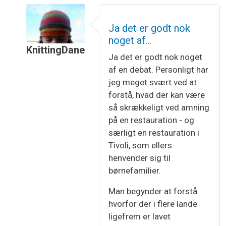
Ja det er godt nok
noget af…
KnittingDane
Ja det er godt nok noget
Som svar til
Så aktuel nu hvor…
af
Rikke ElKjær 
af en debat. Personligt har
jeg meget svært ved at
forstå, hvad der kan være
så skrækkeligt ved amning
på en restauration - og
særligt en restauration i
Tivoli, som ellers
henvender sig til
børnefamilier.
Man begynder at forstå
hvorfor der i flere lande
ligefrem er lavet