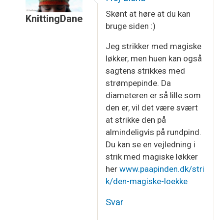
Skønt at høre at du kan
KnittingDane
bruge siden :)
Som svar til
MEGET nybegynder....
af
Liana
Jeg strikker med magiske
løkker, men huen kan også
sagtens strikkes med
strømpepinde. Da
diameteren er så lille som
den er, vil det være svært
at strikke den på
almindeligvis på rundpind.
Du kan se en vejledning i
strik med magiske løkker
her
www.paapinden.dk/stri
k/den-magiske-loekke
Svar