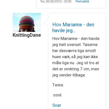
fre, 03/02/2012 - 20:02
Permalink
Hov Marianne - den
havde jeg…
KnittingDane
Hov Marianne - den havde
Som svar til
Hej Irene
af
Marianne Voldsgaard
jeg helt overset. Tøserne
har desværre lige smidt
huen væk, så jeg kan ikke
måle lige nu. Jeg vil tro at
det er omkring 7 cm, men
jeg vender tilbage.
Twins
:cool:
Svar