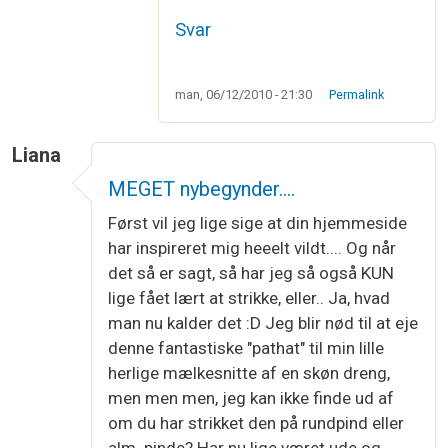
Svar
man, 06/12/2010 - 21:30
Permalink
Liana
MEGET nybegynder....
Først vil jeg lige sige at din hjemmeside
har inspireret mig heeelt vildt.... Og når
det så er sagt, så har jeg så også KUN
lige fået lært at strikke, eller.. Ja, hvad
man nu kalder det :D Jeg blir nød til at eje
denne fantastiske "pathat" til min lille
herlige mælkesnitte af en skøn dreng,
men men men, jeg kan ikke finde ud af
om du har strikket den på rundpind eller
alm. pinde? Har nu lige været ude og