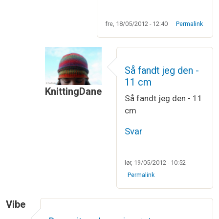
fre, 18/05/2012 - 12:40
Permalink
Så fandt jeg den -
11 cm
KnittingDane
Så fandt jeg den - 11
Som svar til
Hov Marianne - den havde jeg
cm
Svar
lør, 19/05/2012 - 10:52
Permalink
Vibe