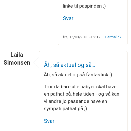
Som svar til
en kunde viste mig huen og…
af
Ann
linke til paapinden :)
Svar
fre, 15/03/2013 - 09:17
Permalink
Laila
Simonsen
Åh, så aktuel og så…
Åh, så aktuel og så fantastisk :)
Tror da bare alle babyer skal have
en pathat på, hele tiden - og så kan
vi andre jo passende have en
sympati pathat på ;)
Svar