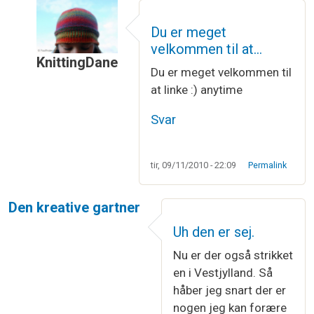
Du er meget
velkommen til at…
KnittingDane
Du er meget velkommen til
Som svar til
Flot
af
Superheltemor
at linke :) anytime
Svar
tir, 09/11/2010 - 22:09
Permalink
Den kreative gartner
Uh den er sej.
Nu er der også strikket
en i Vestjylland. Så
håber jeg snart der er
nogen jeg kan forære