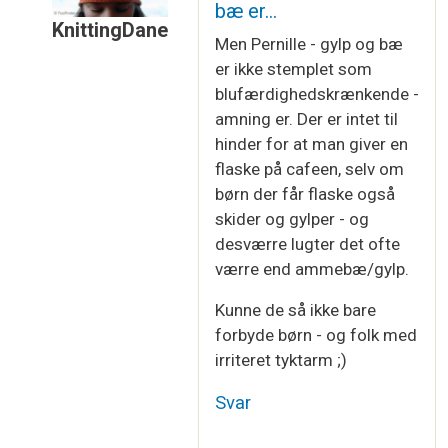
bæ er…
KnittingDane
Men Pernille - gylp og bæ
Som svar til
eeej..
af
Pernille
er ikke stemplet som
blufærdighedskrænkende -
amning er. Der er intet til
hinder for at man giver en
flaske på cafeen, selv om
børn der får flaske også
skider og gylper - og
desværre lugter det ofte
værre end ammebæ/gylp.
Kunne de så ikke bare
forbyde børn - og folk med
irriteret tyktarm ;)
Svar