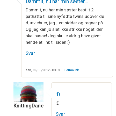
Dammit, nu har min søster…
Dammit, nu har min søster bestilt 2
pathatte til sine nyfødte twins udover de
djævlehuer, jeg just sidder og regner på..
Og jeg kan jo slet ikke strikke noget, der
skal passe! Jeg skulle aldrig have givet
hende et link til siden ;)
Svar
søn, 13/05/2012 - 00:03
Permalink
:D
:D
KnittingDane
Som svar til
Dammit, nu har min søster…
af
Vibe
Svar