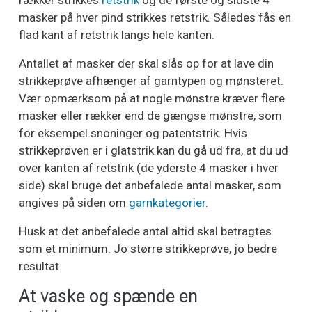
rækker strikkes
retstrik
og de første og sidste 4
masker på hver pind strikkes retstrik. Således fås en
flad kant af retstrik langs hele kanten.
Antallet af masker der skal slås op for at lave din
strikkeprøve afhænger af garntypen og mønsteret.
Vær opmærksom på at nogle mønstre kræver flere
masker eller rækker end de gængse mønstre, som
for eksempel snoninger og patentstrik. Hvis
strikkeprøven er i glatstrik kan du gå ud fra, at du ud
over kanten af retstrik (de yderste 4 masker i hver
side) skal bruge det anbefalede antal masker, som
angives på siden om
garnkategorier
.
Husk at det anbefalede antal altid skal betragtes
som et minimum. Jo større strikkeprøve, jo bedre
resultat.
At vaske og spænde en