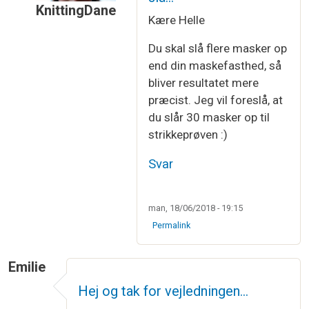
KnittingDane
Kære Helle
Som svar til
Strikkeprøve
af
Helle Jørgensen
Du skal slå flere masker op
end din maskefasthed, så
bliver resultatet mere
præcist. Jeg vil foreslå, at
du slår 30 masker op til
strikkeprøven :)
Svar
man, 18/06/2018 - 19:15
Permalink
Emilie
Hej og tak for vejledningen…