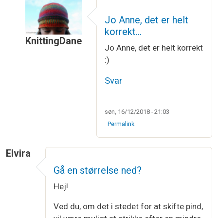
Jo Anne, det er helt
korrekt…
KnittingDane
Jo Anne, det er helt korrekt
Som svar til
Strikkeprøve
af
Anne
:)
Svar
søn, 16/12/2018 - 21:03
Permalink
Elvira
Gå en størrelse ned?
Hej!
Ved du, om det i stedet for at skifte pind,