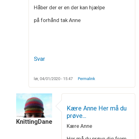
Håber der er en der kan hjælpe
på forhånd tak Anne
Svar
lør, 04/01/2020 - 15:47
Permalink
Kære Anne Her må du
prøve…
KnittingDane
Kære Anne
Som svar til
Dobbelt garn?
af
anne olsen
Her må du prøve dig frem,