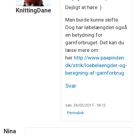
Dejligt at høre :)
KnittingDane
Som svar til
Jeg er SÅ stor fan af denne…
af
Kat
Man burde kunne skifte.
Dog har løbelængden også
en betydning for
garnforbruget. Det kan du
læse mere om
her
http://www.paapinden.
dk/strik/loebelaengder-og-
beregning-af-garnforbrug
Svar
søn, 26/02/2017 - 18:12
Permalink
Nina