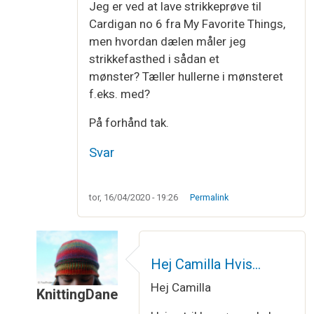
Jeg er ved at lave strikkeprøve til
Cardigan no 6 fra My Favorite Things,
men hvordan dælen måler jeg
strikkefasthed i sådan et
mønster? Tæller hullerne i mønsteret
f.eks. med?
På forhånd tak.
Svar
tor, 16/04/2020 - 19:26
Permalink
Hej Camilla Hvis…
Hej Camilla
KnittingDane
Som svar til
strikkefasthed i mønsterstrik
af
Cam