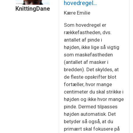
hovedregel…
KnittingDane
Kære Emilie
Som svar til
Hej og tak for vejledningen…
af
Emil
Som hovedregel er
rækkefastheden, dvs.
antallet af pinde i
højden, ikke lige så vigtig
som maskefastheden
(antallet af masker i
bredden). Det skyldes, at
de fleste opskrifter blot
fortæller, hvor mange
centimeter du skal strikke i
højden og ikke hvor mange
pinde. Dermed tilpasses
højden automatisk. Det
betyder så også, at du
primært skal fokusere på