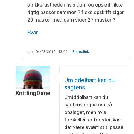
strikkefastheden hvis garn og opskrift ikke
rigtig passer sammen ? f.eks opskrift siger
20 masker med garn siger 27 masker ?
Svar
ons, 04/03/2015 - 13:44
Permalink
Umiddelbart kan du
sagtens…
KnittingDane
Umiddelbart kan du
Som svar til
Strikkefasthed
af
lina
sagtens regne om på
opslaget, men hvis
forskellen er for stor, kan
det være svært at tilpasse