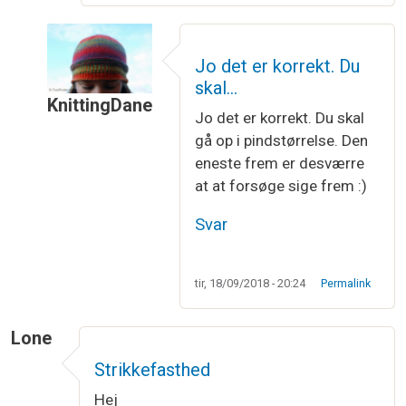
Jo det er korrekt. Du
skal…
KnittingDane
Jo det er korrekt. Du skal
Som svar til
Skifte pind?
af
Stine
gå op i pindstørrelse. Den
eneste frem er desværre
at at forsøge sige frem :)
Svar
tir, 18/09/2018 - 20:24
Permalink
Lone
Strikkefasthed
Hej