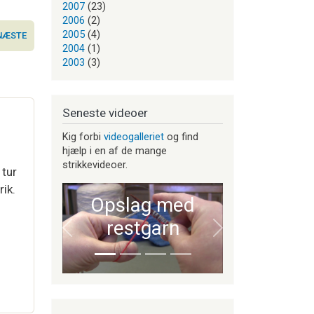
2007
(23)
2006
(2)
2005
(4)
NÆSTE
2004
(1)
2003
(3)
Seneste videoer
Kig forbi
videogalleriet
og find
hjælp i en af de mange
strikkevideoer.
 tur
ik.
Opslag med
restgarn
Forrige
Næste