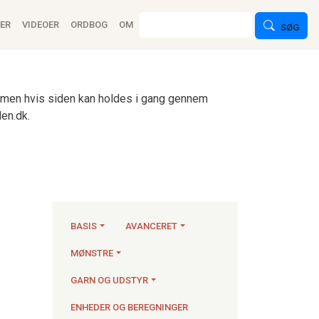
ion
Søg
ER
VIDEOER
ORDBOG
OM
SØG
n, men hvis siden kan holdes i gang gennem
en.dk.
BASIS
AVANCERET
MØNSTRE
Strikkeartikler
GARN OG UDSTYR
ENHEDER OG BEREGNINGER