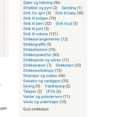
Sjaler og halsting
(46)
Smykker og pynt
(2)
Spinding
(1)
Strik for sjov
(5)
Strik til baby
(59)
Strik til boligen
(10)
Strik til børn
(32)
Strik til jul
(3)
Strik til pynt
(5)
Strik til voksne
(121)
Strikkearrangementer
(12)
Strikkegraffiti
(5)
Strikkehistorie
(10)
Strikkeopskrifter
(43)
Strikkepinde og udstyr
(11)
Strikkeprøver
(7)
Strikketips
(25)
Strikkeworkshops
(13)
Strømper og sokker
(46)
Sweatre og cardigans
(35)
e
Syning
(9)
Trædrejning
(2)
Tæpper
(2)
UFOs
(6)
Vanter og pulsvarmere
(11)
Veste og undertrøjer
(10)
øjen
God strikkelyst
u