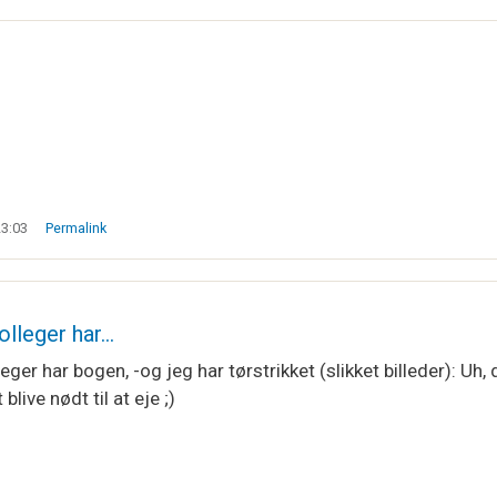
23:03
Permalink
olleger har…
eger har bogen, -og jeg har tørstrikket (slikket billeder): Uh,
blive nødt til at eje ;)