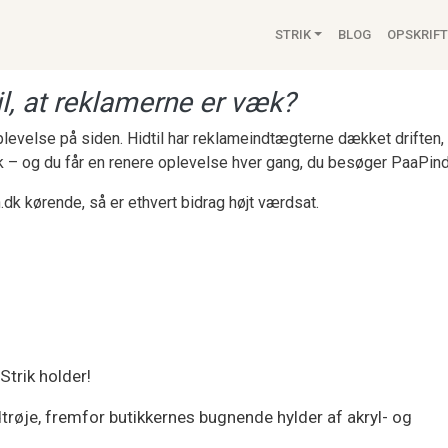
Main navigat
STRIK
BLOG
OPSKRIFT
l, at reklamerne er væk?
 oplevelse på siden. Hidtil har reklameindtægterne dækket drifte
k – og du får en renere oplevelse hver gang, du besøger PaaPind
.dk kørende, så er ethvert bidrag højt værdsat.
Strik holder!
dtrøje, fremfor butikkernes bugnende hylder af akryl- og