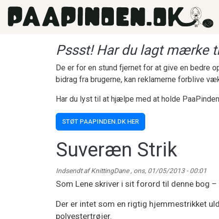
Gå til hovedindhold
Pssst! Har du lagt mærke ti
De er for en stund fjernet for at give en bedre
bidrag fra brugerne, kan reklamerne forblive væ
Har du lyst til at hjælpe med at holde PaaPinden
STØT PAAPINDEN.DK HER
Suveræn Strik
Indsendt af
KnittingDane
,
ons, 01/05/2013 - 00:01
Som Lene skriver i sit forord til denne bog – 
Der er intet som en rigtig hjemmestrikket ul
polyestertrøjer.