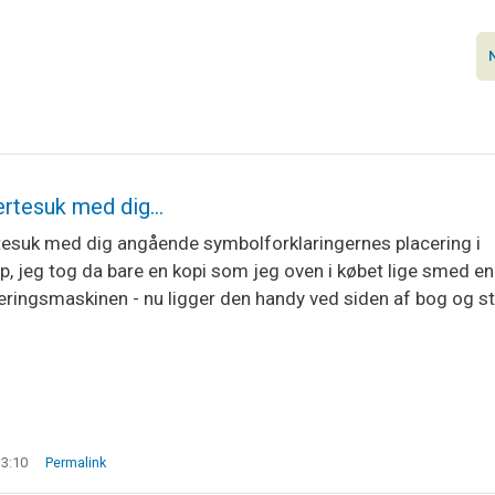
jertesuk med dig…
tesuk med dig angående symbolforklaringernes placering i
, jeg tog da bare en kopi som jeg oven i købet lige smed en
ingsmaskinen - nu ligger den handy ved siden af bog og str
13:10
Permalink