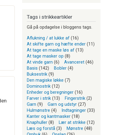
Tags i strikkeartikler
Gå på opdagelse i bloggens tags.
Aflukning / at lukke af
(16)
At skifte garn og hæfte ender
(11)
At tage en maske løs af
(13)
At tage masker op
(8)
At vinde garn
(6)
Avanceret
(46)
Basis
(142)
Bobler
(4)
Buksestrik
(9)
Den magiske løkke
(7)
Dominostrik
(12)
Enheder og beregninger
(16)
Farver i strik
(13)
Fingerstrik
(2)
 den
Garn
(9)
Garn og udstyr
(27)
Hulmønstre
(4)
Indtagninger
(33)
Kanter og kantmasker
(18)
Knaphuller
(8)
Lær at strikke
(12)
Læs og forstå
(3)
Mønstre
(48)
Ombuk
(6)
Opslag
(26)