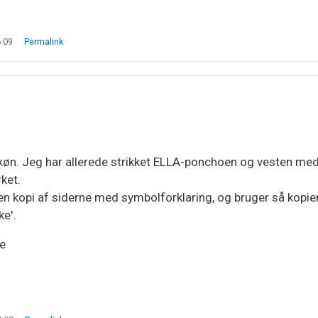
6:09
Permalink
køn. Jeg har allerede strikket ELLA-ponchoen og vesten me
ket.
en kopi af siderne med symbolforklaring, og bruger så kopie
e'.
te