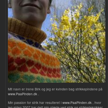
Mit navn er Irene Birk og jeg er kvinden bag strikkepindene på
www.PaaPinden.dk
.
Min passion for strik har resulteret i
www.PaaPinden.dk
, hvor
jeg siden 2007 har delt min glæde ved strik og strikketeknikker.