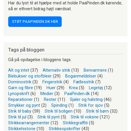
Har du lyst til at hjælpe med at holde PaaPinden.dk kørende,
så er ethvert bidrag højt værdsat.
STØT PAAPINDEN.DK HER
Tags på bloggen
Gå på opdagelse i bloggens tags.
Alt og intet
(37)
Alternativ strik
(13)
Benvarmere
(1)
Blebukser og stofbleer
(29)
Boganmeldelser
(4)
Dominostrik
(3)
Fingerstrik
(4)
Fællesstrik
(7)
Garn og fibre
(19)
Huer
(29)
Krea
(5)
Legetøj
(12)
Lynopskrift
(6)
Medier
(3)
PaaPinden.dk
(14)
Reparationer
(1)
Rester
(11)
Sjaler og halsting
(46)
Smykker og pynt
(2)
Spinding
(1)
Strik for sjov
(5)
Strik til baby
(59)
Strik til boligen
(10)
Strik til børn
(32)
Strik til jul
(3)
Strik til pynt
(5)
Strik til voksne
(121)
Strikkearrangementer
(12)
Strikkegraffiti
(5)
Strikkehistorie
(10)
Strikkeopskrifter
(43)