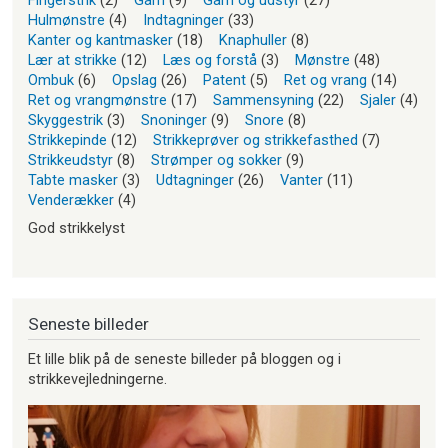
Fingerstrik
(2)
Garn
(9)
Garn og udstyr
(27)
Hulmønstre
(4)
Indtagninger
(33)
Kanter og kantmasker
(18)
Knaphuller
(8)
Lær at strikke
(12)
Læs og forstå
(3)
Mønstre
(48)
Ombuk
(6)
Opslag
(26)
Patent
(5)
Ret og vrang
(14)
Ret og vrangmønstre
(17)
Sammensyning
(22)
Sjaler
(4)
Skyggestrik
(3)
Snoninger
(9)
Snore
(8)
Strikkepinde
(12)
Strikkeprøver og strikkefasthed
(7)
Strikkeudstyr
(8)
Strømper og sokker
(9)
Tabte masker
(3)
Udtagninger
(26)
Vanter
(11)
Venderækker
(4)
God strikkelyst
Seneste billeder
Et lille blik på de seneste billeder på bloggen og i
strikkevejledningerne.