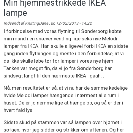
Min hjemmestrikkede IKEA
lampe
Indsendt af
KnittingDane
,
tir, 12/02/2013 - 14:22
I forbindelse med vores flytning til Sønderborg købte
min mand i en snæver vending lige seks nye Melodi
lamper fra IKEA. Han skulle alligevel forbi IKEA en sidste
gang inden flytningen og mente i den forbindelse, at vi
da ikke skulle løbe tør for lamper i vores nye hjem.
Tanken var meget fin, da vi jo fra Sønderborg har
sindsygt langt til den nærmeste IKEA :gaah: .
Nå, men resultatet er så, at vi nu har de samme kedelige
hvide Melodi lamper hængende i nærmest alle rum i
huset. De er jo nemme lige at hænge op, og så er der i
hvert fald lys!
Sidste skud på stammen var så lampen over hjørnet i
sofaen, hvor jeg sidder og strikker om aftenen. Og her