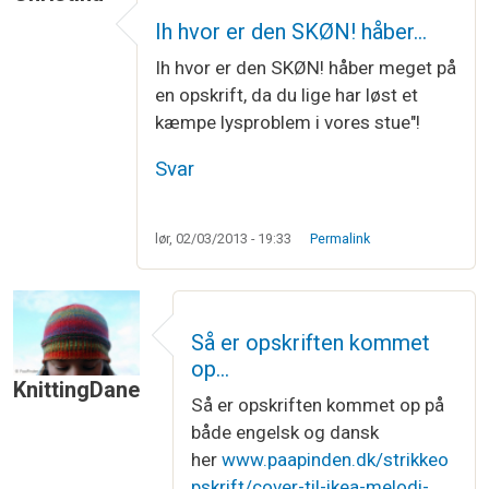
Ih hvor er den SKØN! håber…
Ih hvor er den SKØN! håber meget på
en opskrift, da du lige har løst et
kæmpe lysproblem i vores stue"!
Svar
lør, 02/03/2013 - 19:33
Permalink
Så er opskriften kommet
op…
KnittingDane
Så er opskriften kommet op på
både engelsk og dansk
her
www.paapinden.dk/strikkeo
pskrift/cover-til-ikea-melodi-