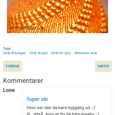
Tags
Strik til boligen
Strik til pynt
Strik for sjov
Alternativ strik
FORRIGE
NÆSTE
Kommentarer
Lone
Super ide
Hvor ser den da bare hyggelig ud ;-)
Ih...altså , hvor er du da bare kreativ :-)