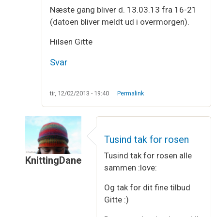
Næste gang bliver d. 13.03.13 fra 16-21
(datoen bliver meldt ud i overmorgen).
Hilsen Gitte
Svar
tir, 12/02/2013 - 19:40
Permalink
Tusind tak for rosen
Tusind tak for rosen alle
KnittingDane
sammen :love:
Som svar til
Flot, flot betræk. Du kunne…
af
Gitte
Og tak for dit fine tilbud
Gitte :)