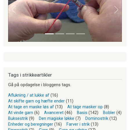
Forrige
Næste
Tags i strikkeartikler
Gå på opdagelse i bloggens tags.
Aflukning / at lukke af
(16)
At skifte garn og hæfte ender
(11)
At tage en maske løs af
(13)
At tage masker op
(8)
At vinde garn
(6)
Avanceret
(46)
Basis
(142)
Bobler
(4)
Buksestrik
(9)
Den magiske løkke
(7)
Dominostrik
(12)
Enheder og beregninger
(16)
Farver i strik
(13)