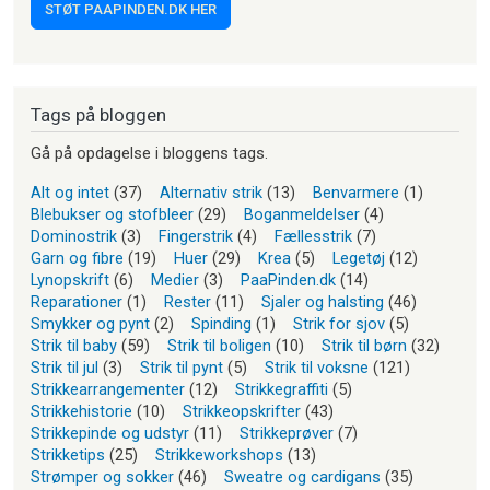
STØT PAAPINDEN.DK HER
Tags på bloggen
Gå på opdagelse i bloggens tags.
Alt og intet
(37)
Alternativ strik
(13)
Benvarmere
(1)
Blebukser og stofbleer
(29)
Boganmeldelser
(4)
Dominostrik
(3)
Fingerstrik
(4)
Fællesstrik
(7)
Garn og fibre
(19)
Huer
(29)
Krea
(5)
Legetøj
(12)
Lynopskrift
(6)
Medier
(3)
PaaPinden.dk
(14)
Reparationer
(1)
Rester
(11)
Sjaler og halsting
(46)
Smykker og pynt
(2)
Spinding
(1)
Strik for sjov
(5)
Strik til baby
(59)
Strik til boligen
(10)
Strik til børn
(32)
Strik til jul
(3)
Strik til pynt
(5)
Strik til voksne
(121)
Strikkearrangementer
(12)
Strikkegraffiti
(5)
Strikkehistorie
(10)
Strikkeopskrifter
(43)
Strikkepinde og udstyr
(11)
Strikkeprøver
(7)
Strikketips
(25)
Strikkeworkshops
(13)
Strømper og sokker
(46)
Sweatre og cardigans
(35)