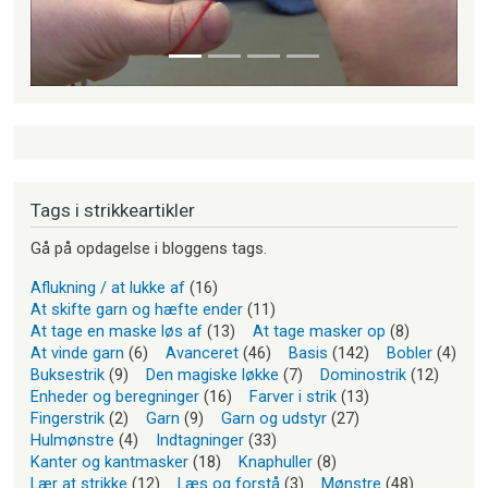
Tags i strikkeartikler
Gå på opdagelse i bloggens tags.
Aflukning / at lukke af
(16)
At skifte garn og hæfte ender
(11)
At tage en maske løs af
(13)
At tage masker op
(8)
At vinde garn
(6)
Avanceret
(46)
Basis
(142)
Bobler
(4)
Buksestrik
(9)
Den magiske løkke
(7)
Dominostrik
(12)
Enheder og beregninger
(16)
Farver i strik
(13)
Fingerstrik
(2)
Garn
(9)
Garn og udstyr
(27)
Hulmønstre
(4)
Indtagninger
(33)
Kanter og kantmasker
(18)
Knaphuller
(8)
Lær at strikke
(12)
Læs og forstå
(3)
Mønstre
(48)