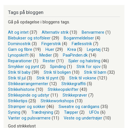
Tags på bloggen
Gå på opdagelse i bloggens tags.
Alt og intet
(37)
Alternativ strik
(13)
Benvarmere
(1)
Blebukser og stofbleer
(29)
Boganmeldelser
(4)
Dominostrik
(3)
Fingerstrik
(4)
Fællesstrik
(7)
Garn og fibre
(19)
Huer
(29)
Krea
(5)
Legetøj
(12)
Lynopskrift
(6)
Medier
(3)
PaaPinden.dk
(14)
Reparationer
(1)
Rester
(11)
Sjaler og halsting
(46)
Smykker og pynt
(2)
Spinding
(1)
Strik for sjov
(5)
Strik til baby
(59)
Strik til boligen
(10)
Strik til børn
(32)
Strik til jul
(3)
Strik til pynt
(5)
Strik til voksne
(121)
Strikkearrangementer
(12)
Strikkegraffiti
(5)
Strikkehistorie
(10)
Strikkeopskrifter
(43)
Strikkepinde og udstyr
(11)
Strikkeprøver
(7)
Strikketips
(25)
Strikkeworkshops
(13)
Strømper og sokker
(46)
Sweatre og cardigans
(35)
Syning
(9)
Trædrejning
(2)
Tæpper
(2)
UFOs
(6)
Vanter og pulsvarmere
(11)
Veste og undertrøjer
(10)
God strikkelyst