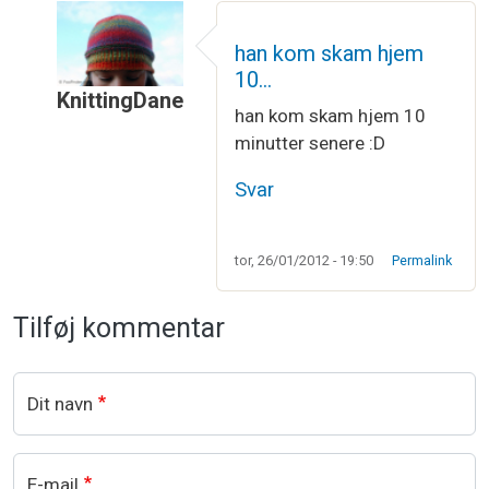
han kom skam hjem
10…
KnittingDane
han kom skam hjem 10
Som svar til
Så må vi håbe at det ikke…
af
Vibek
minutter senere :D
Svar
tor, 26/01/2012 - 19:50
Permalink
Tilføj kommentar
Dit navn
E-mail