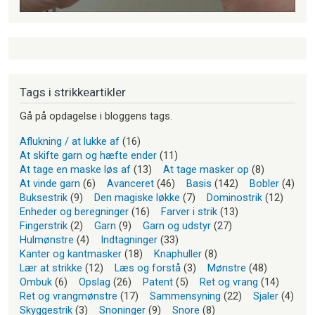
Tags i strikkeartikler
Gå på opdagelse i bloggens tags.
Aflukning / at lukke af
(16)
At skifte garn og hæfte ender
(11)
At tage en maske løs af
(13)
At tage masker op
(8)
At vinde garn
(6)
Avanceret
(46)
Basis
(142)
Bobler
(4)
Buksestrik
(9)
Den magiske løkke
(7)
Dominostrik
(12)
Enheder og beregninger
(16)
Farver i strik
(13)
Fingerstrik
(2)
Garn
(9)
Garn og udstyr
(27)
Hulmønstre
(4)
Indtagninger
(33)
Kanter og kantmasker
(18)
Knaphuller
(8)
Lær at strikke
(12)
Læs og forstå
(3)
Mønstre
(48)
Ombuk
(6)
Opslag
(26)
Patent
(5)
Ret og vrang
(14)
Ret og vrangmønstre
(17)
Sammensyning
(22)
Sjaler
(4)
Skyggestrik
(3)
Snoninger
(9)
Snore
(8)