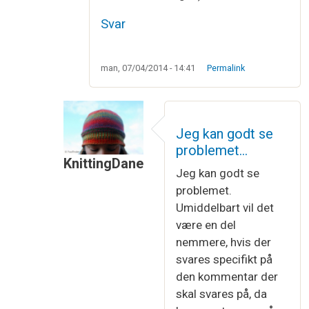
Svar
man, 07/04/2014 - 14:41
Permalink
Jeg kan godt se
problemet…
KnittingDane
Jeg kan godt se
Som svar til
Det ville være smart med et…
a
problemet.
Umiddelbart vil det
være en del
nemmere, hvis der
svares specifikt på
den kommentar der
skal svares på, da