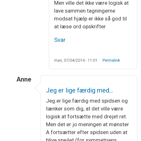
Men ville det ikke være logisk at
lave sammen tagningerne
modsat hjælp er ikke så god til
at læse ord opskrifter
Svar
man, 07/04/2014 - 11:01
Permalink
Anne
Som svar til
2 halvdel af nederste bort
af
Linda 
Jeg er lige færdig med…
Jeg er lige færdig med spidsen og
tænker som dig, at det ville være
logisk at fortsætte med drejet ret.
Men det er jo meningen at mønster
A fortsætter efter spidsen uden at
blive spejlet (for symmetriens