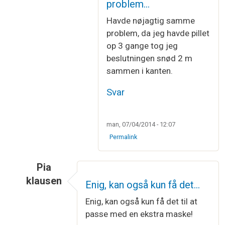
Som svar til
Pind 41 mønster B
af
Tine
problem…
Havde nøjagtig samme
problem, da jeg havde pillet
op 3 gange tog jeg
beslutningen snød 2 m
sammen i kanten.
Svar
man, 07/04/2014 - 12:07
Permalink
Pia
klausen
Enig, kan også kun få det…
Som svar til
Pind 41 mønster B
af
Tine
Enig, kan også kun få det til at
passe med en ekstra maske!