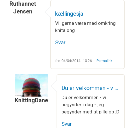
Ruthannet
Jensen
kællingesjal
Vil gerne være med omkring
knitalong
Svar
fre, 04/04/2014 - 10:26
Permalink
Du er velkommen - vi…
Du er velkommen - vi
KnittingDane
begynder i dag - jeg
Som svar til
kællingesjal
af
Ruthannet Jensen
begynder med at pille op :D
Svar