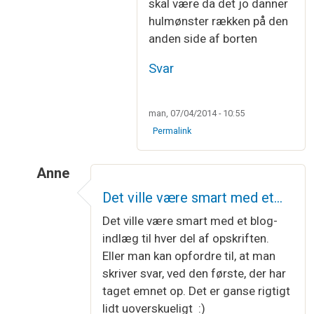
skal være da det jo danner
hulmønster rækken på den
anden side af borten
Svar
man, 07/04/2014 - 10:55
Permalink
Anne
Som svar til
Lange masker
af
Bettina bjarlert
Det ville være smart med et…
Det ville være smart med et blog-
indlæg til hver del af opskriften.
Eller man kan opfordre til, at man
skriver svar, ved den første, der har
taget emnet op. Det er ganse rigtigt
lidt uoverskueligt :)