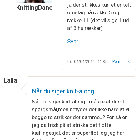
ja der strikkes kun et enkelt
KnittingDane
omslag på række 5 og
Som svar til
det er både 3 samt11 der kun…
af
R
række 11 (det vil sige 1 ud
af 3 hulrækker)
Svar
fre, 04/04/2014 - 11:35
Permalink
Laila
Når du siger knit-along…
Når du siger knit-along...måske et dumt
spørgsmål,men betyder det ikke bare at vi
begge to strikker det samme,,,? For så er
jeg da frisk på at strikke det flotte
kællingesjal, det er superflot, og jeg har