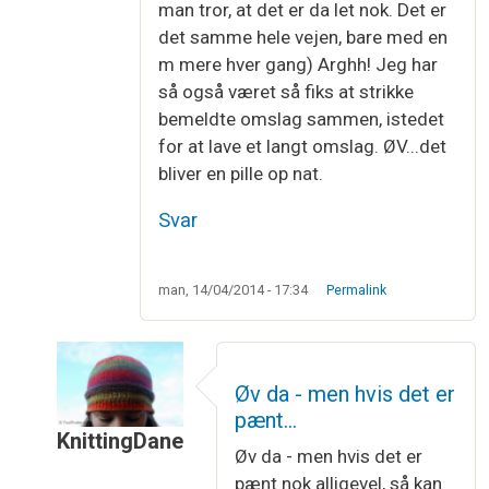
man tror, at det er da let nok. Det er
det samme hele vejen, bare med en
m mere hver gang) Arghh! Jeg har
så også været så fiks at strikke
bemeldte omslag sammen, istedet
for at lave et langt omslag. ØV...det
bliver en pille op nat.
Svar
man, 14/04/2014 - 17:34
Permalink
Øv da - men hvis det er
pænt…
KnittingDane
Øv da - men hvis det er
Som svar til
Ja så troede jeg jo lige at…
af
Charl
pænt nok alligevel, så kan