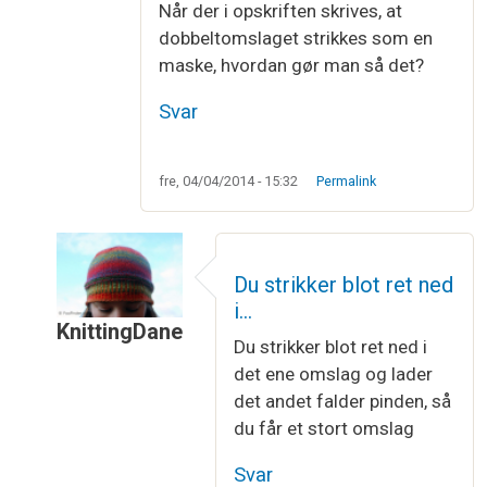
Når der i opskriften skrives, at
dobbeltomslaget strikkes som en
maske, hvordan gør man så det?
Svar
fre, 04/04/2014 - 15:32
Permalink
Du strikker blot ret ned
i…
KnittingDane
Du strikker blot ret ned i
Som svar til
Det famøse omslag
af
Janni Landg
det ene omslag og lader
det andet falder pinden, så
du får et stort omslag
Svar