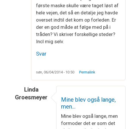
første maske skulle være taget løst af
hele vejen, det så en detalje jeg havde
overset indtil det kom op forleden. Er
der en god måde at følge med på i
tråden? Vi skriver forskellige steder?
Incl mig selv.
Svar
søn, 06/04/2014 - 10:50
Permalink
Linda
Groesmeyer
Mine blev også lange,
Som svar til
Lange masker
af
Bettina bjarlert
men…
Mine blev også lange, men
formoder det er som det