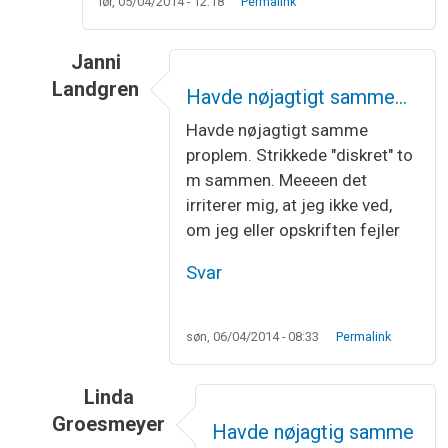
lør, 05/04/2014 - 12:18
Permalink
Janni
Landgren
Havde nøjagtigt samme…
Som svar til
Pind 41 mønster B
af
Tine
Havde nøjagtigt samme
proplem. Strikkede "diskret" to
m sammen. Meeeen det
irriterer mig, at jeg ikke ved,
om jeg eller opskriften fejler
Svar
søn, 06/04/2014 - 08:33
Permalink
Linda
Groesmeyer
Havde nøjagtig samme