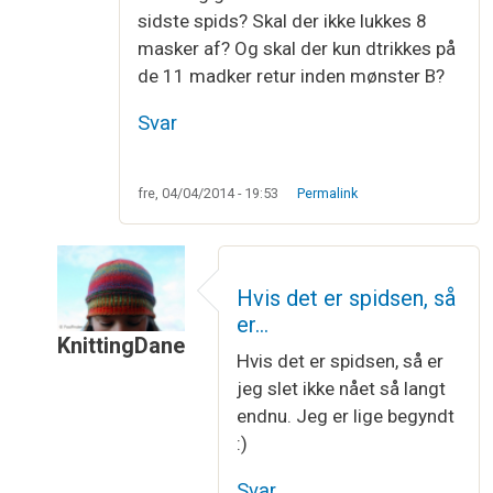
sidste spids? Skal der ikke lukkes 8
masker af? Og skal der kun dtrikkes på
de 11 madker retur inden mønster B?
Svar
fre, 04/04/2014 - 19:53
Permalink
Hvis det er spidsen, så
er…
KnittingDane
Hvis det er spidsen, så er
Som svar til
Række 16?
af
Bettina bjarlert
jeg slet ikke nået så langt
endnu. Jeg er lige begyndt
:)
Svar