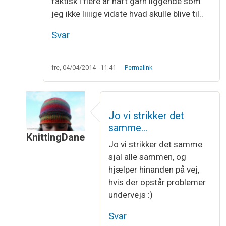
faktisk i flere år haft garn liggende som
jeg ikke liiiige vidste hvad skulle blive til..
Svar
fre, 04/04/2014 - 11:41
Permalink
Jo vi strikker det
samme…
KnittingDane
Jo vi strikker det samme
Som svar til
Når du siger knit-along…
af
Laila
sjal alle sammen, og
hjælper hinanden på vej,
hvis der opstår problemer
undervejs :)
Svar