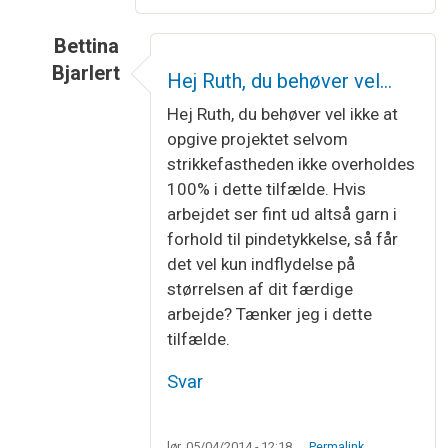
Bettina
Bjarlert
Hej Ruth, du behøver vel…
Som svar til
sjal
af
Ruthannet Jensen
Hej Ruth, du behøver vel ikke at
opgive projektet selvom
strikkefastheden ikke overholdes
100% i dette tilfælde. Hvis
arbejdet ser fint ud altså garn i
forhold til pindetykkelse, så får
det vel kun indflydelse på
størrelsen af dit færdige
arbejde? Tænker jeg i dette
tilfælde.
Svar
lør, 05/04/2014 - 12:18
Permalink