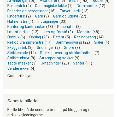
At vinde garn
(6)
Avanceret
(46)
Basis
(142)
Bobler
(4)
Buksestrik
(9)
Den magiske løkke
(7)
Dominostrik
(12)
Enheder og beregninger
(16)
Farver i strik
(13)
Fingerstrik
(2)
Garn
(9)
Garn og udstyr
(27)
Hulmønstre
(4)
Indtagninger
(33)
Kanter og kantmasker
(18)
Knaphuller
(8)
Lær at strikke
(12)
Læs og forstå
(3)
Mønstre
(48)
Ombuk
(6)
Opslag
(26)
Patent
(5)
Ret og vrang
(14)
Ret og vrangmønstre
(17)
Sammensyning
(22)
Sjaler
(4)
Skyggestrik
(3)
Snoninger
(9)
Snore
(8)
Strikkepinde
(12)
Strikkeprøver og strikkefasthed
(7)
Strikkeudstyr
(8)
Strømper og sokker
(9)
Tabte masker
(3)
Udtagninger
(26)
Vanter
(11)
Venderækker
(4)
God strikkelyst
Seneste billeder
Et lille blik på de seneste billeder på bloggen og i
strikkevejledningerne.