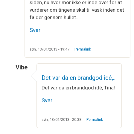
siden, nu hvor mor ikke er inde over for at
vurderer om tingene skal til vask inden det
falder gennem hullet....
Svar
søn, 13/01/2013 - 19:47
Permalink
Vibe
Som svar til
Vaskesøjle.... Jubii
af
Tina
Det var da en brandgod idé,…
Det var da en brandgod idé, Tina!
Svar
søn, 13/01/2013 - 20:38
Permalink