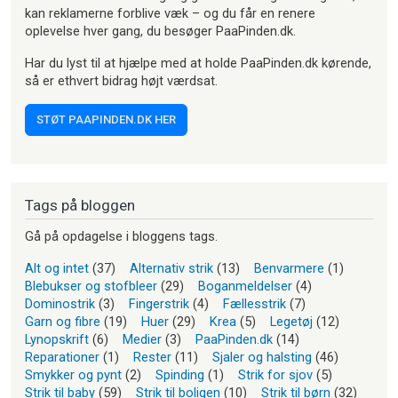
kan reklamerne forblive væk – og du får en renere
oplevelse hver gang, du besøger PaaPinden.dk.
Har du lyst til at hjælpe med at holde PaaPinden.dk kørende,
så er ethvert bidrag højt værdsat.
STØT PAAPINDEN.DK HER
Tags på bloggen
Gå på opdagelse i bloggens tags.
Alt og intet
(37)
Alternativ strik
(13)
Benvarmere
(1)
Blebukser og stofbleer
(29)
Boganmeldelser
(4)
Dominostrik
(3)
Fingerstrik
(4)
Fællesstrik
(7)
Garn og fibre
(19)
Huer
(29)
Krea
(5)
Legetøj
(12)
Lynopskrift
(6)
Medier
(3)
PaaPinden.dk
(14)
Reparationer
(1)
Rester
(11)
Sjaler og halsting
(46)
Smykker og pynt
(2)
Spinding
(1)
Strik for sjov
(5)
Strik til baby
(59)
Strik til boligen
(10)
Strik til børn
(32)