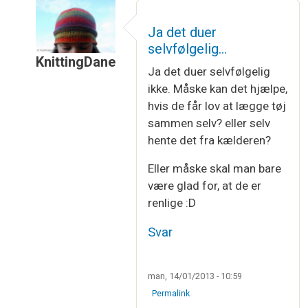
Ja det duer
selvfølgelig…
KnittingDane
Ja det duer selvfølgelig
Som svar til
Vaskesøjle.... Jubii
af
Tina
ikke. Måske kan det hjælpe,
hvis de får lov at lægge tøj
sammen selv? eller selv
hente det fra kælderen?
Eller måske skal man bare
være glad for, at de er
renlige :D
Svar
man, 14/01/2013 - 10:59
Permalink