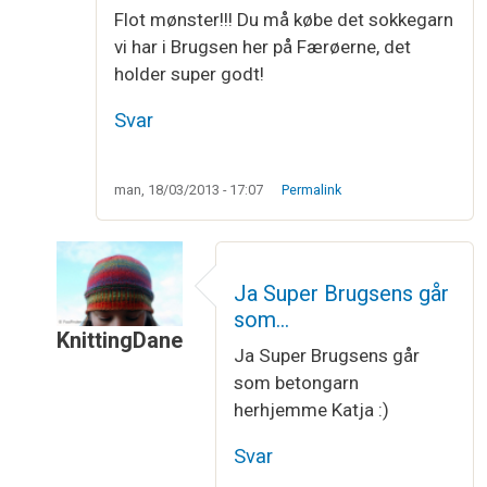
Flot mønster!!! Du må købe det sokkegarn
vi har i Brugsen her på Færøerne, det
holder super godt!
Svar
man, 18/03/2013 - 17:07
Permalink
Ja Super Brugsens går
som…
KnittingDane
Ja Super Brugsens går
Som svar til
Flot mønster!!! Du må købe…
af
Katj
som betongarn
herhjemme Katja :)
Svar