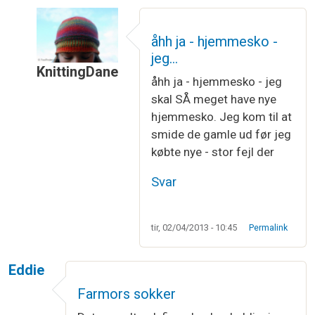
åhh ja - hjemmesko -
jeg…
KnittingDane
åhh ja - hjemmesko - jeg
Som svar til
Mine mormor strikker…
af
Fie
skal SÅ meget have nye
hjemmesko. Jeg kom til at
smide de gamle ud før jeg
købte nye - stor fejl der
Svar
tir, 02/04/2013 - 10:45
Permalink
Eddie
Farmors sokker