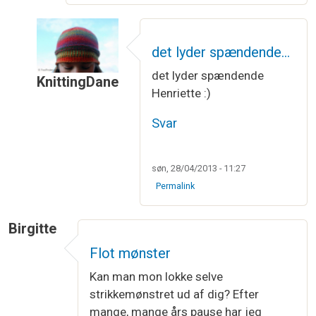
det lyder spændende…
det lyder spændende
KnittingDane
Henriette :)
Som svar til
Farmors sokker
af
Eddie
Svar
søn, 28/04/2013 - 11:27
Permalink
Birgitte
Flot mønster
Kan man mon lokke selve
strikkemønstret ud af dig? Efter
mange, mange års pause har jeg