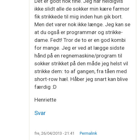
Det er godt nok fine. Jeg har heldigvis
ikke slidt alle de sokker min kære farmor
fik strikkede til mig inden hun gik bort.
Men det varer nok ikke længe. Jeg kan se
at du også er programmør og strikke-
dame. Fedt! Tror de to er en god kombi
for mange. Jeg er ved at lægge sidste
hånd på en regnemaskine/program til
sokker strikket på den måde jeg helst vil
strikke dem: to af gangen, fra tåen med
short-row hæl. Håber jeg snart kan blive
færdig :D
Henriette
Svar
fre, 26/04/2013 - 21:41
Permalink