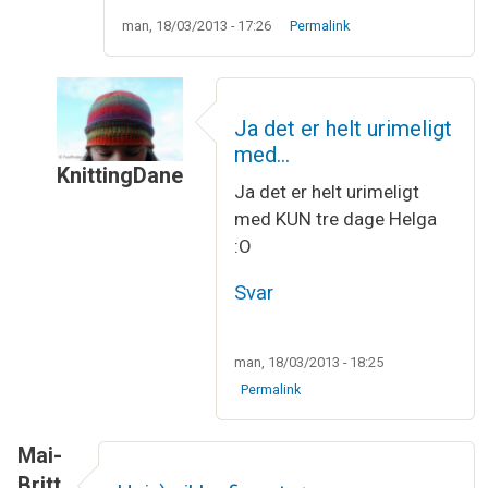
man, 18/03/2013 - 17:26
Permalink
Ja det er helt urimeligt
med…
KnittingDane
Ja det er helt urimeligt
Som svar til
De er veldig fine! Jeg…
af
Helga
med KUN tre dage Helga
:O
Svar
man, 18/03/2013 - 18:25
Permalink
Mai-
Britt