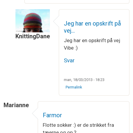
Jeg har en opskrift på
vej…
KnittingDane
Jeg har en opskrift på vej
Som svar til
Det er f.. da også træls!…
af
Vibe
Vibe :)
Svar
man, 18/03/2013 - 18:23
Permalink
Marianne
Farmor
Flotte sokker :) er de strikket fra
tæerne og op ?