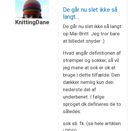
De går nu slet ikke så
langt…
KnittingDane
De går nu slet ikke så langt
Som svar til
Hej ;) sikke fine strømper ,…
af
Mai-B
op Mai-Britt. Jeg tror bare
at billedet snyder :)
Hvad angår definitionen af
strømper og sokker, så vil
jeg mene at sok er ok at
bruge i dette tilfælde. Den
dækker nemlig kun den
nederste del af
underbenet. I følge
sproget.dk defineres de to
således:
sok sb. fk. (se hele artiklen
i DDO)