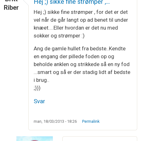
Hej ;) sikke fine strømper ,…
Riber
Hej ;) sikke fine strømper , for det er det
vel når de går langt op ad benet til under
knæet....Eller hvordan er det nu med
sokker og strømper :)
Ang de gamle hullet fra bedste..Kendte
en engang der pillede foden op og
beholde anklen og strikkede så en ny fod
...smart og så er der stadig lidt af bedste
i brug..
;)))
Svar
man, 18/03/2013 - 18:26
Permalink