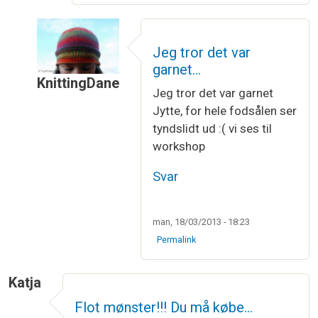
Jeg tror det var
garnet…
KnittingDane
Jeg tror det var garnet
Som svar til
sokker
af
Jytte Mørck
Jytte, for hele fodsålen ser
tyndslidt ud :( vi ses til
workshop
Svar
man, 18/03/2013 - 18:23
Permalink
Katja
Flot mønster!!! Du må købe…