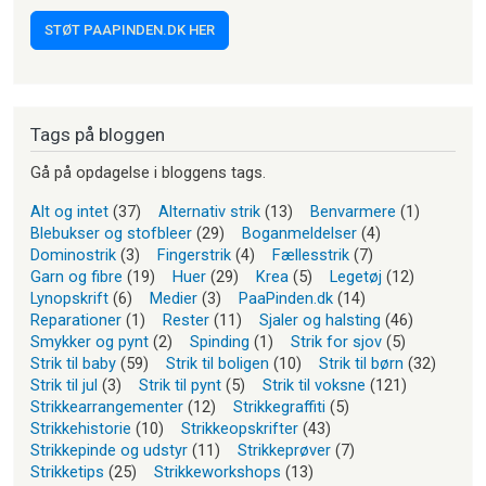
STØT PAAPINDEN.DK HER
Tags på bloggen
Gå på opdagelse i bloggens tags.
Alt og intet
(37)
Alternativ strik
(13)
Benvarmere
(1)
Blebukser og stofbleer
(29)
Boganmeldelser
(4)
Dominostrik
(3)
Fingerstrik
(4)
Fællesstrik
(7)
Garn og fibre
(19)
Huer
(29)
Krea
(5)
Legetøj
(12)
Lynopskrift
(6)
Medier
(3)
PaaPinden.dk
(14)
Reparationer
(1)
Rester
(11)
Sjaler og halsting
(46)
Smykker og pynt
(2)
Spinding
(1)
Strik for sjov
(5)
Strik til baby
(59)
Strik til boligen
(10)
Strik til børn
(32)
Strik til jul
(3)
Strik til pynt
(5)
Strik til voksne
(121)
Strikkearrangementer
(12)
Strikkegraffiti
(5)
Strikkehistorie
(10)
Strikkeopskrifter
(43)
Strikkepinde og udstyr
(11)
Strikkeprøver
(7)
Strikketips
(25)
Strikkeworkshops
(13)