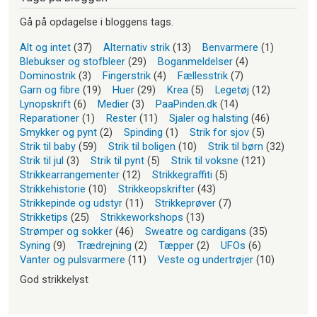
Gå på opdagelse i bloggens tags.
Alt og intet
(37)
Alternativ strik
(13)
Benvarmere
(1)
Blebukser og stofbleer
(29)
Boganmeldelser
(4)
Dominostrik
(3)
Fingerstrik
(4)
Fællesstrik
(7)
Garn og fibre
(19)
Huer
(29)
Krea
(5)
Legetøj
(12)
Lynopskrift
(6)
Medier
(3)
PaaPinden.dk
(14)
Reparationer
(1)
Rester
(11)
Sjaler og halsting
(46)
Smykker og pynt
(2)
Spinding
(1)
Strik for sjov
(5)
Strik til baby
(59)
Strik til boligen
(10)
Strik til børn
(32)
Strik til jul
(3)
Strik til pynt
(5)
Strik til voksne
(121)
Strikkearrangementer
(12)
Strikkegraffiti
(5)
Strikkehistorie
(10)
Strikkeopskrifter
(43)
Strikkepinde og udstyr
(11)
Strikkeprøver
(7)
Strikketips
(25)
Strikkeworkshops
(13)
Strømper og sokker
(46)
Sweatre og cardigans
(35)
Syning
(9)
Trædrejning
(2)
Tæpper
(2)
UFOs
(6)
Vanter og pulsvarmere
(11)
Veste og undertrøjer
(10)
God strikkelyst