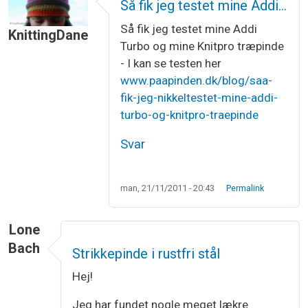
Så fik jeg testet mine Addi…
Så fik jeg testet mine Addi
KnittingDane
Turbo og mine Knitpro træpinde
- I kan se testen her
www.paapinden.dk/blog/saa-
fik-jeg-nikkeltestet-mine-addi-
turbo-og-knitpro-traepinde
Svar
man, 21/11/2011 - 20:43
Permalink
Lone
Bach
Strikkepinde i rustfri stål
Hej!
Jeg har fundet nogle meget lækre