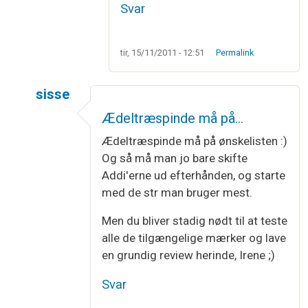
Svar
tir, 15/11/2011 - 12:51
Permalink
sisse
Som svar til
Desværre mener jeg også at…
af
Kn
Ædeltræspinde må på…
Ædeltræspinde må på ønskelisten :)
Og så må man jo bare skifte
Addi'erne ud efterhånden, og starte
med de str man bruger mest.
Men du bliver stadig nødt til at teste
alle de tilgængelige mærker og lave
en grundig review herinde, Irene ;)
Svar