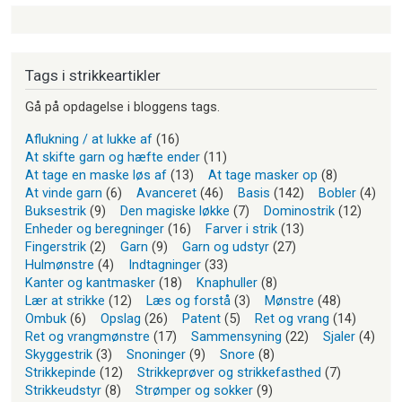
Tags i strikkeartikler
Gå på opdagelse i bloggens tags.
Aflukning / at lukke af
(16)
At skifte garn og hæfte ender
(11)
At tage en maske løs af
(13)
At tage masker op
(8)
At vinde garn
(6)
Avanceret
(46)
Basis
(142)
Bobler
(4)
Buksestrik
(9)
Den magiske løkke
(7)
Dominostrik
(12)
Enheder og beregninger
(16)
Farver i strik
(13)
Fingerstrik
(2)
Garn
(9)
Garn og udstyr
(27)
Hulmønstre
(4)
Indtagninger
(33)
Kanter og kantmasker
(18)
Knaphuller
(8)
Lær at strikke
(12)
Læs og forstå
(3)
Mønstre
(48)
Ombuk
(6)
Opslag
(26)
Patent
(5)
Ret og vrang
(14)
Ret og vrangmønstre
(17)
Sammensyning
(22)
Sjaler
(4)
Skyggestrik
(3)
Snoninger
(9)
Snore
(8)
Strikkepinde
(12)
Strikkeprøver og strikkefasthed
(7)
Strikkeudstyr
(8)
Strømper og sokker
(9)