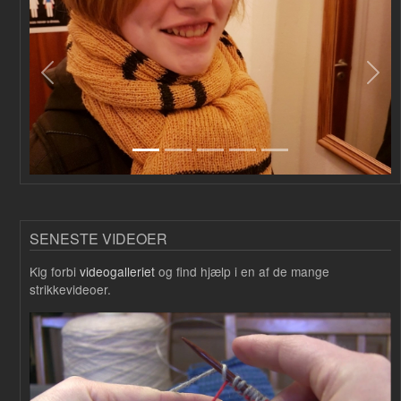
Forrige
Næs
SENESTE VIDEOER
Kig forbi
videogalleriet
og find hjælp i en af de mange
strikkevideoer.