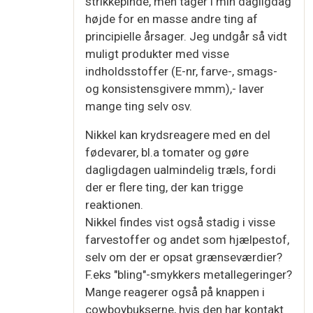
strikkepinde, men tager i min dagligdag
højde for en masse andre ting af
principielle årsager. Jeg undgår så vidt
muligt produkter med visse
indholdsstoffer (E-nr, farve-, smags-
og konsistensgivere mmm),- laver
mange ting selv osv.
Nikkel kan krydsreagere med en del
fødevarer, bl.a tomater og gøre
dagligdagen ualmindelig træls, fordi
der er flere ting, der kan trigge
reaktionen.
Nikkel findes vist også stadig i visse
farvestoffer og andet som hjælpestof,
selv om der er opsat grænseværdier?
F.eks "bling"-smykkers metallegeringer?
Mange reagerer også på knappen i
cowboybukserne, hvis den har kontakt