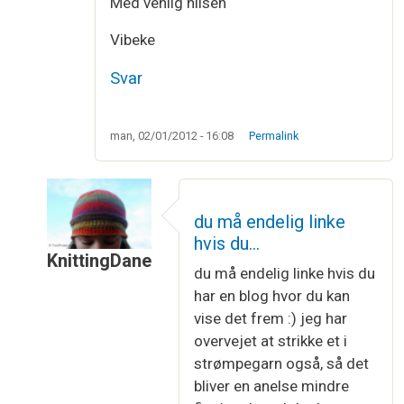
Med venlig hilsen
Vibeke
Svar
man, 02/01/2012 - 16:08
Permalink
du må endelig linke
hvis du…
KnittingDane
du må endelig linke hvis du
Som svar til
Næsten færdig
af
Vibeke Larsen
har en blog hvor du kan
vise det frem :) jeg har
overvejet at strikke et i
strømpegarn også, så det
bliver en anelse mindre