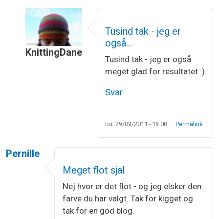
Tusind tak - jeg er
også…
KnittingDane
Tusind tak - jeg er også
Som svar til
Wow
af
Helene
meget glad for resultatet :)
Svar
tor, 29/09/2011 - 19:08
Permalink
Pernille
Meget flot sjal
Nej hvor er det flot - og jeg elsker den
farve du har valgt. Tak for kigget og
tak for en god blog.