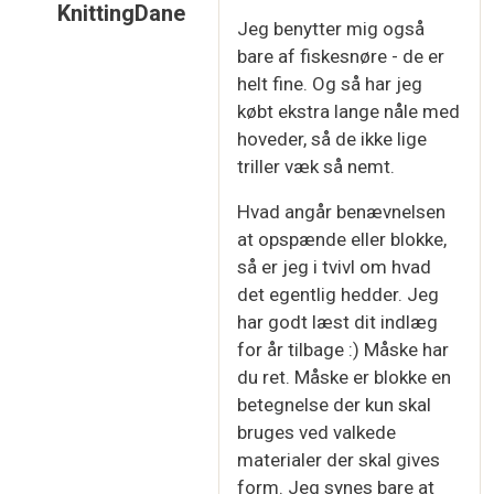
KnittingDane
Jeg benytter mig også
Som svar til
Jeg har altid spændt op med…
af
Da
bare af fiskesnøre - de er
helt fine. Og så har jeg
købt ekstra lange nåle med
hoveder, så de ikke lige
triller væk så nemt.
Hvad angår benævnelsen
at opspænde eller blokke,
så er jeg i tvivl om hvad
det egentlig hedder. Jeg
har godt læst dit indlæg
for år tilbage :) Måske har
du ret. Måske er blokke en
betegnelse der kun skal
bruges ved valkede
materialer der skal gives
form. Jeg synes bare at