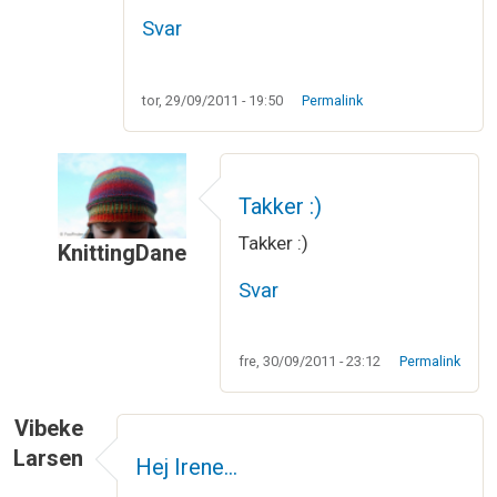
Svar
tor, 29/09/2011 - 19:50
Permalink
Takker :)
Takker :)
KnittingDane
Som svar til
Meget flot sjal
af
Pernille
Svar
fre, 30/09/2011 - 23:12
Permalink
Vibeke
Larsen
Hej Irene…