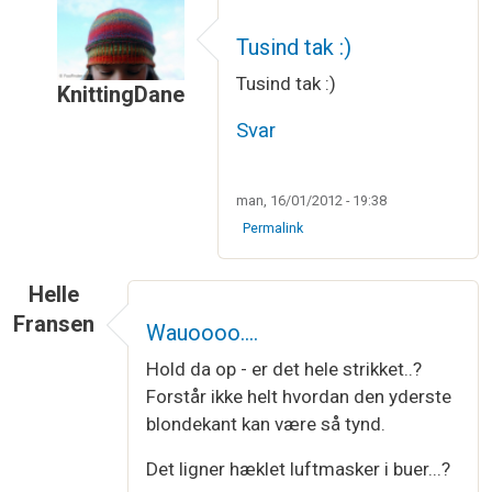
Tusind tak :)
Tusind tak :)
KnittingDane
Som svar til
Wauw hvor er det smukt :)
af
Susan
Svar
man, 16/01/2012 - 19:38
Permalink
Helle
Fransen
Wauoooo....
Hold da op - er det hele strikket..?
Forstår ikke helt hvordan den yderste
blondekant kan være så tynd.
Det ligner hæklet luftmasker i buer...?