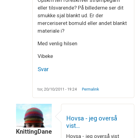
Opskriften foreskriver strømpegarn
eller tilsvarende? På billederne ser dit
smukke sjal blankt ud. Er der
merceriseret bomuld eller andet blankt
materiale i?
Med venlig hilsen
Vibeke
Svar
tor, 20/10/2011 - 19:24
Permalink
Hovsa - jeg overså
vist…
KnittingDane
Hovsa - jeg overså vist