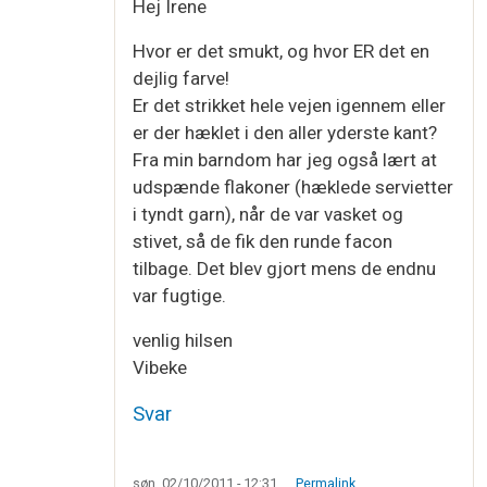
Hej Irene
Hvor er det smukt, og hvor ER det en
dejlig farve!
Er det strikket hele vejen igennem eller
er der hæklet i den aller yderste kant?
Fra min barndom har jeg også lært at
udspænde flakoner (hæklede servietter
i tyndt garn), når de var vasket og
stivet, så de fik den runde facon
tilbage. Det blev gjort mens de endnu
var fugtige.
venlig hilsen
Vibeke
Svar
søn, 02/10/2011 - 12:31
Permalink