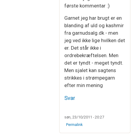
Som svar til
Hej Irene…
af
Vibeke Larsen
første kommentar :)
Garnet jeg har brugt er en
blanding af uld og kashmir
fra garnudsalg.dk - men
jeg ved ikke lige hvilken det
er. Det står ikke i
ordrebekræftelsen. Men
det er tyndt - meget tyndt.
Men sjalet kan sagtens
strikkes i strømpegarn
efter min mening
Svar
søn, 23/10/2011 - 20:27
Permalink