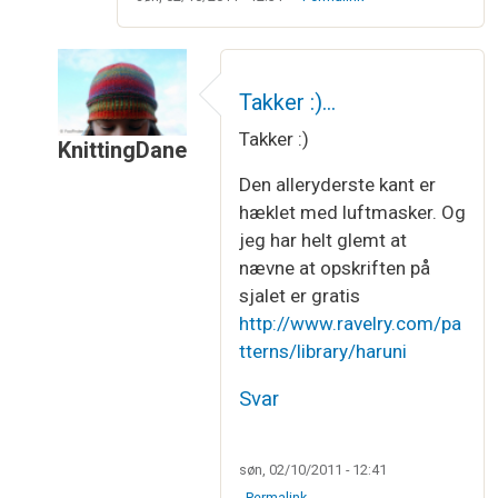
Takker :)…
Takker :)
KnittingDane
Som svar til
Hej Irene…
af
Vibeke Larsen
Den alleryderste kant er
hæklet med luftmasker. Og
jeg har helt glemt at
nævne at opskriften på
sjalet er gratis
http://www.ravelry.com/pa
tterns/library/haruni
Svar
søn, 02/10/2011 - 12:41
Permalink