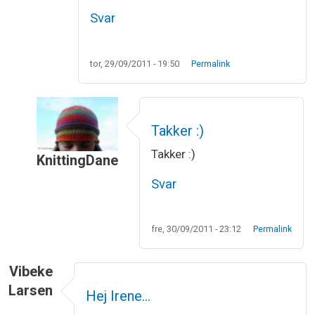
Svar
tor, 29/09/2011 - 19:50
Permalink
Takker :)
Takker :)
KnittingDane
Som svar til
Meget flot sjal
af
Pernille
Svar
fre, 30/09/2011 - 23:12
Permalink
Vibeke
Larsen
Hej Irene…