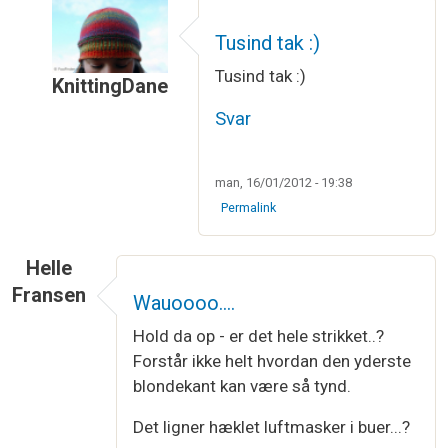
Tusind tak :)
Tusind tak :)
KnittingDane
Som svar til
Wauw hvor er det smukt :)
af
Susan
Svar
man, 16/01/2012 - 19:38
Permalink
Helle
Fransen
Wauoooo....
Hold da op - er det hele strikket..?
Forstår ikke helt hvordan den yderste
blondekant kan være så tynd.
Det ligner hæklet luftmasker i buer...?