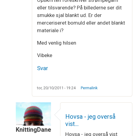
Opskriften foreskriver strømpegarn
eller tilsvarende? På billederne ser dit
smukke sjal blankt ud. Er der
merceriseret bomuld eller andet blankt
materiale i?
Med venlig hilsen
Vibeke
Svar
tor, 20/10/2011 - 19:24
Permalink
Hovsa - jeg overså
vist…
KnittingDane
Hovsa - jeg overså vist