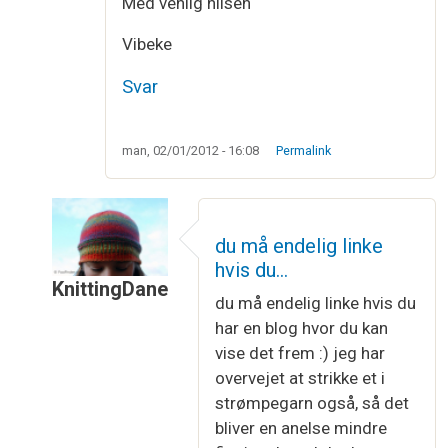
Med venlig hilsen
Vibeke
Svar
man, 02/01/2012 - 16:08
Permalink
du må endelig linke
hvis du…
KnittingDane
du må endelig linke hvis du
Som svar til
Næsten færdig
af
Vibeke Larsen
har en blog hvor du kan
vise det frem :) jeg har
overvejet at strikke et i
strømpegarn også, så det
bliver en anelse mindre