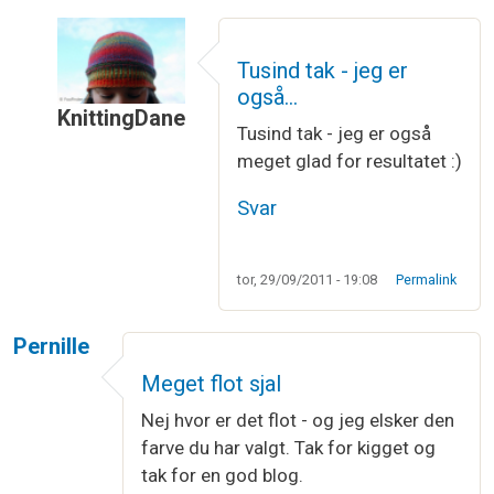
Tusind tak - jeg er
også…
KnittingDane
Tusind tak - jeg er også
Som svar til
Wow
af
Helene
meget glad for resultatet :)
Svar
tor, 29/09/2011 - 19:08
Permalink
Pernille
Meget flot sjal
Nej hvor er det flot - og jeg elsker den
farve du har valgt. Tak for kigget og
tak for en god blog.