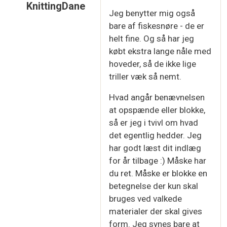
KnittingDane
Jeg benytter mig også
Som svar til
Jeg har altid spændt op med…
af
Da
bare af fiskesnøre - de er
helt fine. Og så har jeg
købt ekstra lange nåle med
hoveder, så de ikke lige
triller væk så nemt.
Hvad angår benævnelsen
at opspænde eller blokke,
så er jeg i tvivl om hvad
det egentlig hedder. Jeg
har godt læst dit indlæg
for år tilbage :) Måske har
du ret. Måske er blokke en
betegnelse der kun skal
bruges ved valkede
materialer der skal gives
form. Jeg synes bare at