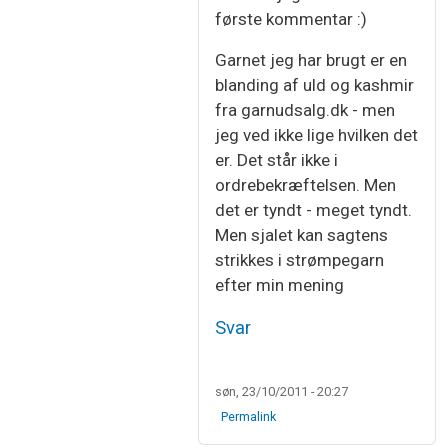
Som svar til
Hej Irene…
af
Vibeke Larsen
første kommentar :)
Garnet jeg har brugt er en
blanding af uld og kashmir
fra garnudsalg.dk - men
jeg ved ikke lige hvilken det
er. Det står ikke i
ordrebekræftelsen. Men
det er tyndt - meget tyndt.
Men sjalet kan sagtens
strikkes i strømpegarn
efter min mening
Svar
søn, 23/10/2011 - 20:27
Permalink