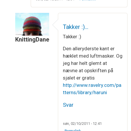
Takker :)…
Takker :)
KnittingDane
Som svar til
Hej Irene…
af
Vibeke Larsen
Den alleryderste kant er
hæklet med luftmasker. Og
jeg har helt glemt at
nævne at opskriften på
sjalet er gratis
http://www.ravelry.com/pa
tterns/library/haruni
Svar
søn, 02/10/2011 - 12:41
Permalink