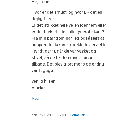
Hej Irene
Hvor er det smukt, og hvor ER det en
dejlig farve!
Er det strikket hele vejen igennem eller
er der hæklet i den aller yderste kant?
Fra min barndom har jeg også lært at
udspænde flakoner (hæklede servietter
i tyndt garn), når de var vasket og
stivet, så de fik den runde facon
tilbage. Det blev gjort mens de endnu
var fugtige.
venlig hilsen
Vibeke
Svar
søn, 02/10/2011 - 12:31
Permalink