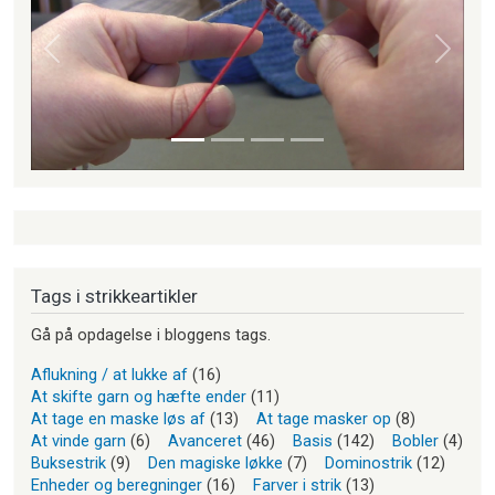
Forrige
Næste
Tags i strikkeartikler
Gå på opdagelse i bloggens tags.
Aflukning / at lukke af
(16)
At skifte garn og hæfte ender
(11)
At tage en maske løs af
(13)
At tage masker op
(8)
At vinde garn
(6)
Avanceret
(46)
Basis
(142)
Bobler
(4)
Buksestrik
(9)
Den magiske løkke
(7)
Dominostrik
(12)
Enheder og beregninger
(16)
Farver i strik
(13)