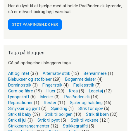
Har du lyst til at hjælpe med at holde PaaPinden.dk kørende,
så er ethvert bidrag højt værdsat.
STØT PAAPINDEN.DK HER
Tags på bloggen
Gå på opdagelse i bloggens tags.
Alt og intet
(37)
Alternativ strik
(13)
Benvarmere
(1)
Blebukser og stofbleer
(29)
Boganmeldelser
(4)
Dominostrik
(3)
Fingerstrik
(4)
Fællesstrik
(7)
Garn og fibre
(19)
Huer
(29)
Krea
(5)
Legetøj
(12)
Lynopskrift
(6)
Medier
(3)
PaaPinden.dk
(14)
Reparationer
(1)
Rester
(11)
Sjaler og halsting
(46)
Smykker og pynt
(2)
Spinding
(1)
Strik for sjov
(5)
Strik til baby
(59)
Strik til boligen
(10)
Strik til børn
(32)
Strik til jul
(3)
Strik til pynt
(5)
Strik til voksne
(121)
Strikkearrangementer
(12)
Strikkegraffiti
(5)