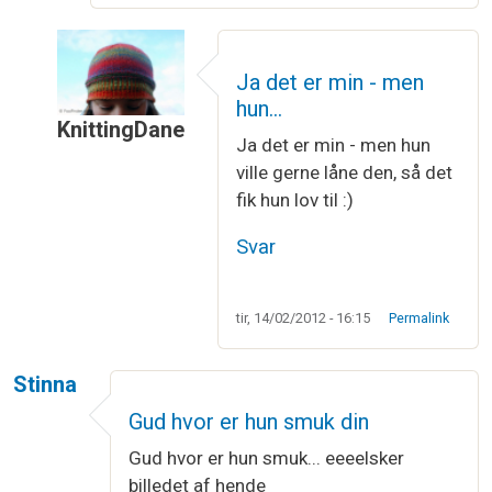
Ja det er min - men
hun…
KnittingDane
Ja det er min - men hun
Som svar til
Sikke et par skønne duller :…
af
Vibe
ville gerne låne den, så det
fik hun lov til :)
Svar
tir, 14/02/2012 - 16:15
Permalink
Stinna
Gud hvor er hun smuk din
Gud hvor er hun smuk... eeeelsker
billedet af hende