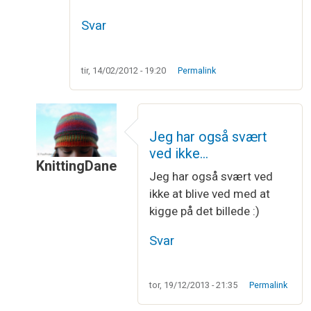
Svar
tir, 14/02/2012 - 19:20
Permalink
Jeg har også svært
ved ikke…
KnittingDane
Jeg har også svært ved
Som svar til
Gud hvor er hun smuk din
af
Stinna
ikke at blive ved med at
kigge på det billede :)
Svar
tor, 19/12/2013 - 21:35
Permalink