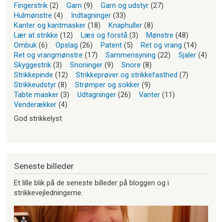
Fingerstrik
(2)
Garn
(9)
Garn og udstyr
(27)
Hulmønstre
(4)
Indtagninger
(33)
Kanter og kantmasker
(18)
Knaphuller
(8)
Lær at strikke
(12)
Læs og forstå
(3)
Mønstre
(48)
Ombuk
(6)
Opslag
(26)
Patent
(5)
Ret og vrang
(14)
Ret og vrangmønstre
(17)
Sammensyning
(22)
Sjaler
(4)
Skyggestrik
(3)
Snoninger
(9)
Snore
(8)
Strikkepinde
(12)
Strikkeprøver og strikkefasthed
(7)
Strikkeudstyr
(8)
Strømper og sokker
(9)
Tabte masker
(3)
Udtagninger
(26)
Vanter
(11)
Venderækker
(4)
God strikkelyst
Seneste billeder
Et lille blik på de seneste billeder på bloggen og i
strikkevejledningerne.