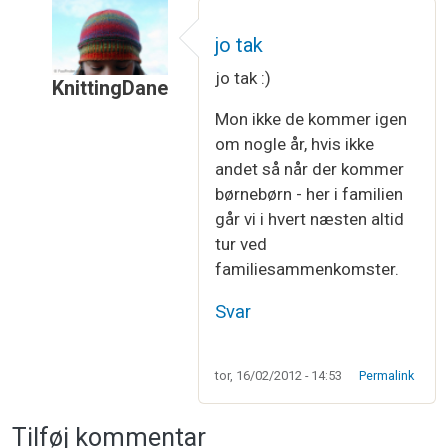
jo tak
jo tak :)
KnittingDane
Som svar til
Skønne piger du har ;) …
af
Vibeke L
Mon ikke de kommer igen
om nogle år, hvis ikke
andet så når der kommer
børnebørn - her i familien
går vi i hvert næsten altid
tur ved
familiesammenkomster.
Svar
tor, 16/02/2012 - 14:53
Permalink
Tilføj kommentar