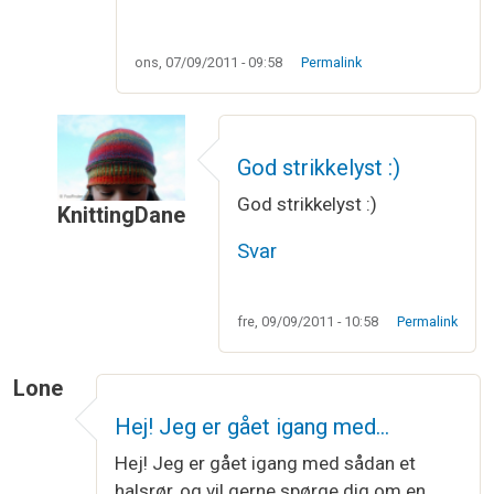
ons, 07/09/2011 - 09:58
Permalink
God strikkelyst :)
God strikkelyst :)
KnittingDane
Som svar til
Möbiusbånd
af
Vibeke Larsen
Svar
fre, 09/09/2011 - 10:58
Permalink
Lone
Hej! Jeg er gået igang med…
Hej! Jeg er gået igang med sådan et
halsrør, og vil gerne spørge dig om en