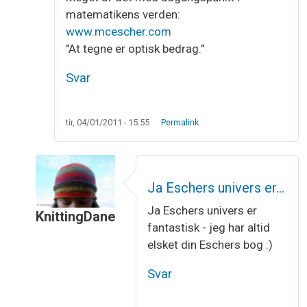
matematikens verden:
www.mcescher.com
"At tegne er optisk bedrag."
Svar
tir, 04/01/2011 - 15:55
Permalink
Ja Eschers univers er…
Ja Eschers univers er
KnittingDane
fantastisk - jeg har altid
Som svar til
Möbius båndet
af
mor
elsket din Eschers bog :)
Svar