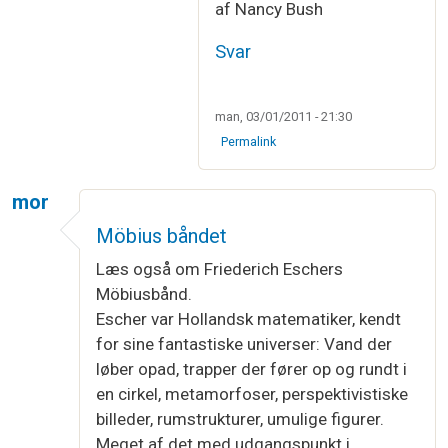
af Nancy Bush
Svar
man, 03/01/2011 - 21:30
Permalink
mor
Möbius båndet
Læs også om Friederich Eschers
Möbiusbånd.
Escher var Hollandsk matematiker, kendt
for sine fantastiske universer: Vand der
løber opad, trapper der fører op og rundt i
en cirkel, metamorfoser, perspektivistiske
billeder, rumstrukturer, umulige figurer.
Meget af det med udgangspunkt i