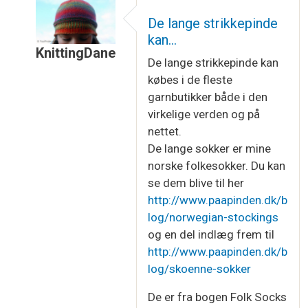
De lange strikkepinde
kan…
KnittingDane
De lange strikkepinde kan
Som svar til
Hvor ser det spændende ud,…
af
Te
købes i de fleste
garnbutikker både i den
virkelige verden og på
nettet.
De lange sokker er mine
norske folkesokker. Du kan
se dem blive til her
http://www.paapinden.dk/b
log/norwegian-stockings
og en del indlæg frem til
http://www.paapinden.dk/b
log/skoenne-sokker
De er fra bogen Folk Socks