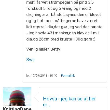
multi farvet strømpegarn på pind 3.5
forskudt 5 ret og 5 vrang og med 2
drejninger af båndet, synes den er blevet
rigtig flot men måtte gerne have været
lidt større i dia,det gør jeg ved den næste
.Jeg havde 431masker,den blev ca.1m i
dia.og 26cm bred brugte 100g.garn :)
Venlig hilsen Betty
Svar
lør, 17/09/2011 - 10:40
Permalink
Hovsa - jeg kan se at her
er…
KnittingDane