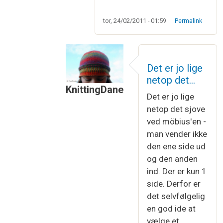
tor, 24/02/2011 - 01:59
Permalink
Det er jo lige
netop det…
KnittingDane
Det er jo lige
Som svar til
Møbius
af
Connie Nielsen
netop det sjove
ved möbius'en -
man vender ikke
den ene side ud
og den anden
ind. Der er kun 1
side. Derfor er
det selvfølgelig
en god ide at
vælge et