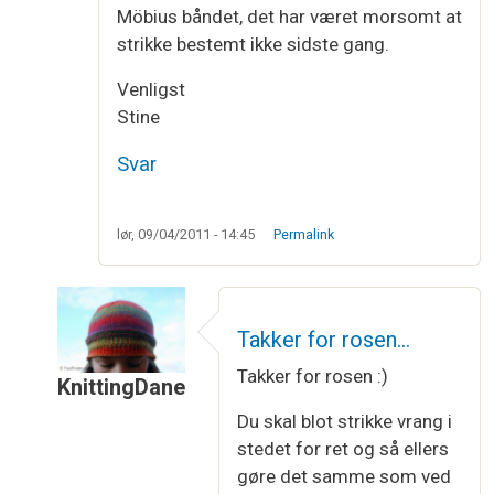
Möbius båndet, det har været morsomt at
strikke bestemt ikke sidste gang.
Venligst
Stine
Svar
lør, 09/04/2011 - 14:45
Permalink
Takker for rosen…
Takker for rosen :)
KnittingDane
Som svar til
luk med vrang masker
af
Stine
Du skal blot strikke vrang i
stedet for ret og så ellers
gøre det samme som ved