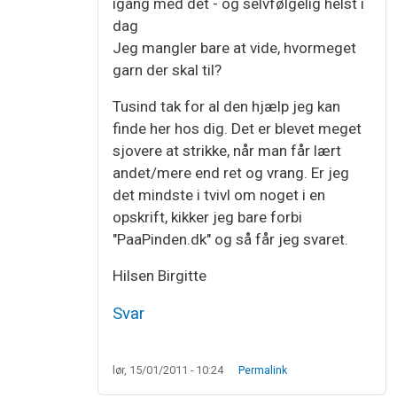
igang med det - og selvfølgelig helst i
dag
Jeg mangler bare at vide, hvormeget
garn der skal til?
Tusind tak for al den hjælp jeg kan
finde her hos dig. Det er blevet meget
sjovere at strikke, når man får lært
andet/mere end ret og vrang. Er jeg
det mindste i tvivl om noget i en
opskrift, kikker jeg bare forbi
"PaaPinden.dk" og så får jeg svaret.
Hilsen Birgitte
Svar
lør, 15/01/2011 - 10:24
Permalink