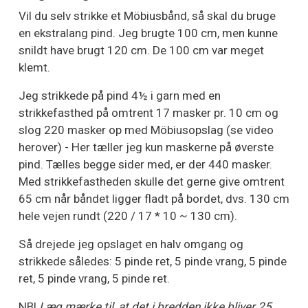
Vil du selv strikke et Möbiusbånd, så skal du bruge
en ekstralang pind. Jeg brugte 100 cm, men kunne
snildt have brugt 120 cm. De 100 cm var meget
klemt.
Jeg strikkede på pind 4½ i garn med en
strikkefasthed på omtrent 17 masker pr. 10 cm og
slog 220 masker op med Möbiusopslag (se video
herover) - Her tæller jeg kun maskerne på øverste
pind. Tælles begge sider med, er der 440 masker.
Med strikkefastheden skulle det gerne give omtrent
65 cm når båndet ligger fladt på bordet, dvs. 130 cm
hele vejen rundt (220 / 17 * 10 ~ 130 cm).
Så drejede jeg opslaget en halv omgang og
strikkede således: 5 pinde ret, 5 pinde vrang, 5 pinde
ret, 5 pinde vrang, 5 pinde ret.
NB!
Læg mærke til, at det i bredden ikke bliver 25