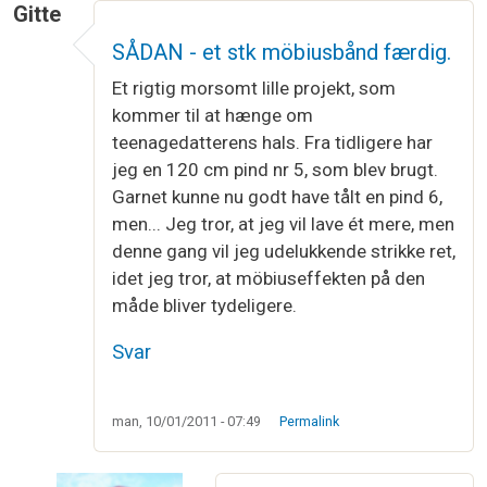
Gitte
SÅDAN - et stk möbiusbånd færdig.
Et rigtig morsomt lille projekt, som
kommer til at hænge om
teenagedatterens hals. Fra tidligere har
jeg en 120 cm pind nr 5, som blev brugt.
Garnet kunne nu godt have tålt en pind 6,
men... Jeg tror, at jeg vil lave ét mere, men
denne gang vil jeg udelukkende strikke ret,
idet jeg tror, at möbiuseffekten på den
måde bliver tydeligere.
Svar
man, 10/01/2011 - 07:49
Permalink