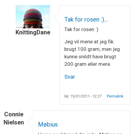
Tak for rosen :)…
Tak for rosen :)
KnittingDane
Som svar til
Jeg er helt vild med båndet…
af
Birg
Jeg vil mene at jeg fik
brugt 100 gram, men jeg
kunne snildt have brugt
200 gram eller mere.
Svar
lør, 15/01/2011 - 12:27
Permalink
Connie
Nielsen
Møbius