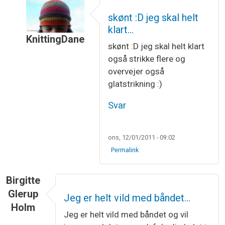
skønt :D jeg skal helt
klart…
KnittingDane
skønt :D jeg skal helt klart
Som svar til
SÅDAN - et stk möbiusbånd færdig.
også strikke flere og
overvejer også
glatstrikning :)
Svar
ons, 12/01/2011 - 09:02
Permalink
Birgitte
Glerup
Jeg er helt vild med båndet…
Holm
Jeg er helt vild med båndet og vil