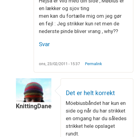
Hejsa er vild med din side , Møbius er
en lækker og sjov ting
men kan du fortælle mig om jeg gør
en fejl : Jeg strikker kun ret men de
nederste pinde bliver vrang , why??
Svar
ons, 23/02/2011 - 15:37
Permalink
Det er helt korrekt
Möebiusbåndet har kun en
KnittingDane
side og når du har strikket
Som svar til
Møbius
af
Connie Nielsen
en omgang har du således
strikket hele opslaget
rundt.