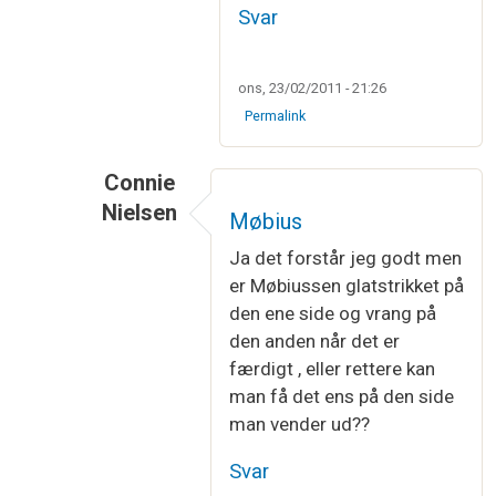
Svar
ons, 23/02/2011 - 21:26
Permalink
Connie
Nielsen
Møbius
Som svar til
Det er helt korrekt
af
KnittingD
Ja det forstår jeg godt men
er Møbiussen glatstrikket på
den ene side og vrang på
den anden når det er
færdigt , eller rettere kan
man få det ens på den side
man vender ud??
Svar