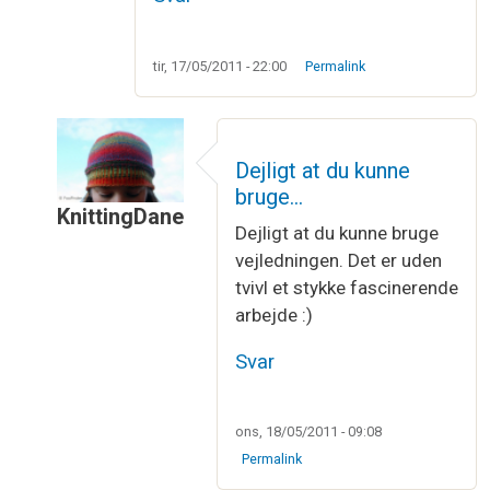
tir, 17/05/2011 - 22:00
Permalink
Dejligt at du kunne
bruge…
KnittingDane
Dejligt at du kunne bruge
Som svar til
Din instruktion på Möbius…
af
Irene 
vejledningen. Det er uden
tvivl et stykke fascinerende
arbejde :)
Svar
ons, 18/05/2011 - 09:08
Permalink