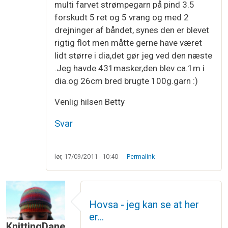
multi farvet strømpegarn på pind 3.5
forskudt 5 ret og 5 vrang og med 2
drejninger af båndet, synes den er blevet
rigtig flot men måtte gerne have været
lidt større i dia,det gør jeg ved den næste
.Jeg havde 431masker,den blev ca.1m i
dia.og 26cm bred brugte 100g.garn :)
Venlig hilsen Betty
Svar
lør, 17/09/2011 - 10:40
Permalink
Hovsa - jeg kan se at her
er…
KnittingDane