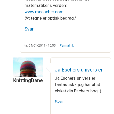
matematikens verden:
www.mcescher.com
"At tegne er optisk bedrag."
Svar
tir, 04/01/2011 - 15:55
Permalink
Ja Eschers univers er…
Ja Eschers univers er
KnittingDane
fantastisk - jeg har altid
Som svar til
Möbius båndet
af
mor
elsket din Eschers bog :)
Svar