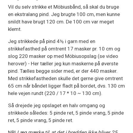
Vil du selv strikke et Möbiusbånd, så skal du bruge
en ekstralang pind. Jeg brugte 100 cm, men kunne
snildt have brugt 120 cm. De 100 cm var meget
klemt.
Jeg strikkede på pind 4½ i garn med en
strikkefasthed på omtrent 17 masker pr. 10 cm og
slog 220 masker op med Möbiusopslag (se video
herover) - Her tæller jeg kun maskerne på øverste
pind. Tælles begge sider med, er der 440 masker.
Med strikkefastheden skulle det gerne give omtrent
65 cm når båndet ligger fladt på bordet, dvs. 130 cm
hele vejen rundt (220 / 17 * 10 ~ 130 cm).
Så drejede jeg opslaget en halv omgang og
strikkede således: 5 pinde ret, 5 pinde vrang, 5 pinde
ret, 5 pinde vrang, 5 pinde ret.
NB!
Læg mærke til, at det i bredden ikke bliver 25