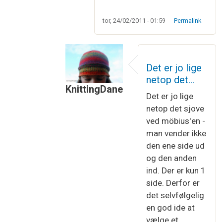
tor, 24/02/2011 - 01:59
Permalink
Det er jo lige
netop det…
KnittingDane
Det er jo lige
Som svar til
Møbius
af
Connie Nielsen
netop det sjove
ved möbius'en -
man vender ikke
den ene side ud
og den anden
ind. Der er kun 1
side. Derfor er
det selvfølgelig
en god ide at
vælge et