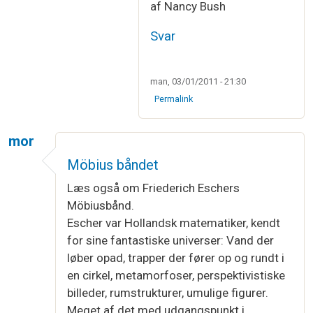
af Nancy Bush
Svar
man, 03/01/2011 - 21:30
Permalink
mor
Möbius båndet
Læs også om Friederich Eschers
Möbiusbånd.
Escher var Hollandsk matematiker, kendt
for sine fantastiske universer: Vand der
løber opad, trapper der fører op og rundt i
en cirkel, metamorfoser, perspektivistiske
billeder, rumstrukturer, umulige figurer.
Meget af det med udgangspunkt i