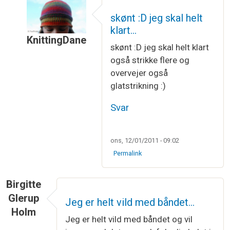
skønt :D jeg skal helt
klart…
KnittingDane
skønt :D jeg skal helt klart
Som svar til
SÅDAN - et stk möbiusbånd færdig.
også strikke flere og
overvejer også
glatstrikning :)
Svar
ons, 12/01/2011 - 09:02
Permalink
Birgitte
Glerup
Jeg er helt vild med båndet…
Holm
Jeg er helt vild med båndet og vil