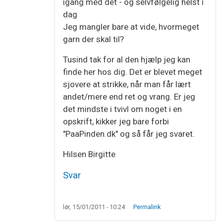
igang med det - og selvfølgelig helst i
dag
Jeg mangler bare at vide, hvormeget
garn der skal til?
Tusind tak for al den hjælp jeg kan
finde her hos dig. Det er blevet meget
sjovere at strikke, når man får lært
andet/mere end ret og vrang. Er jeg
det mindste i tvivl om noget i en
opskrift, kikker jeg bare forbi
"PaaPinden.dk" og så får jeg svaret.
Hilsen Birgitte
Svar
lør, 15/01/2011 - 10:24
Permalink