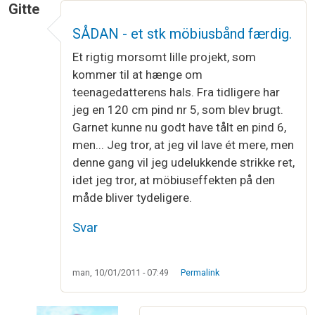
Gitte
SÅDAN - et stk möbiusbånd færdig.
Et rigtig morsomt lille projekt, som
kommer til at hænge om
teenagedatterens hals. Fra tidligere har
jeg en 120 cm pind nr 5, som blev brugt.
Garnet kunne nu godt have tålt en pind 6,
men... Jeg tror, at jeg vil lave ét mere, men
denne gang vil jeg udelukkende strikke ret,
idet jeg tror, at möbiuseffekten på den
måde bliver tydeligere.
Svar
man, 10/01/2011 - 07:49
Permalink