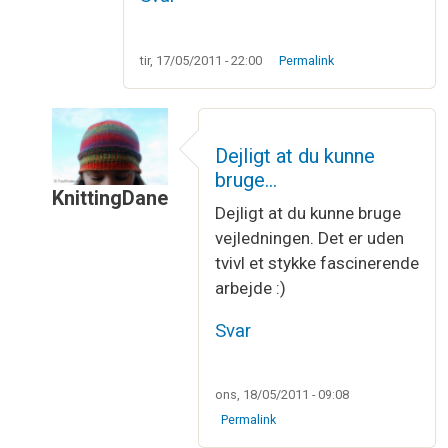
tir, 17/05/2011 - 22:00
Permalink
Dejligt at du kunne
bruge…
KnittingDane
Dejligt at du kunne bruge
Som svar til
Din instruktion på Möbius…
af
Irene 
vejledningen. Det er uden
tvivl et stykke fascinerende
arbejde :)
Svar
ons, 18/05/2011 - 09:08
Permalink