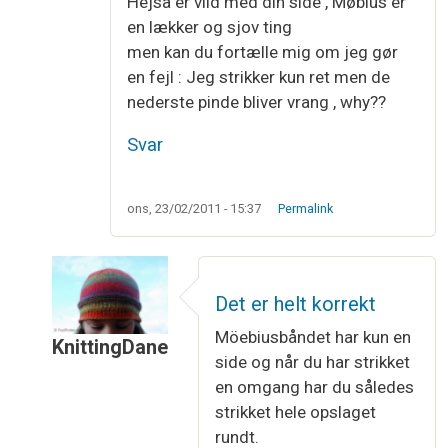
Hejsa er vild med din side , Møbius er
en lækker og sjov ting
men kan du fortælle mig om jeg gør
en fejl : Jeg strikker kun ret men de
nederste pinde bliver vrang , why??
Svar
ons, 23/02/2011 - 15:37
Permalink
Det er helt korrekt
Möebiusbåndet har kun en
KnittingDane
side og når du har strikket
Som svar til
Møbius
af
Connie Nielsen
en omgang har du således
strikket hele opslaget
rundt.