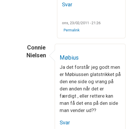
Svar
ons, 23/02/2011 - 21:26
Permalink
Connie
Nielsen
Møbius
Som svar til
Det er helt korrekt
af
KnittingD
Ja det forstår jeg godt men
er Møbiussen glatstrikket på
den ene side og vrang på
den anden når det er
færdigt , eller rettere kan
man få det ens på den side
man vender ud??
Svar