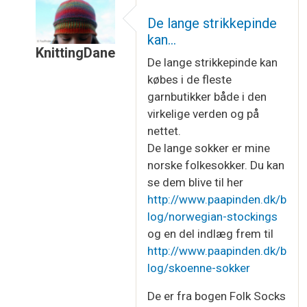
De lange strikkepinde
kan…
KnittingDane
De lange strikkepinde kan
Som svar til
Hvor ser det spændende ud,…
af
Te
købes i de fleste
garnbutikker både i den
virkelige verden og på
nettet.
De lange sokker er mine
norske folkesokker. Du kan
se dem blive til her
http://www.paapinden.dk/b
log/norwegian-stockings
og en del indlæg frem til
http://www.paapinden.dk/b
log/skoenne-sokker
De er fra bogen Folk Socks