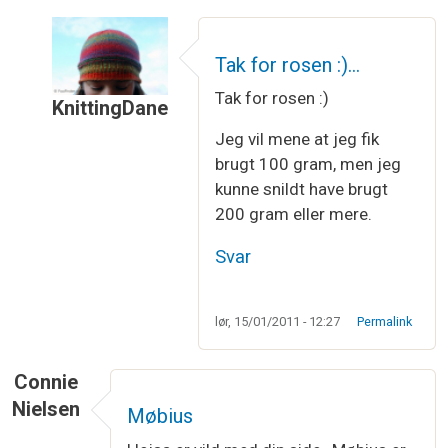
Tak for rosen :)…
Tak for rosen :)
KnittingDane
Som svar til
Jeg er helt vild med båndet…
af
Birg
Jeg vil mene at jeg fik
brugt 100 gram, men jeg
kunne snildt have brugt
200 gram eller mere.
Svar
lør, 15/01/2011 - 12:27
Permalink
Connie
Nielsen
Møbius