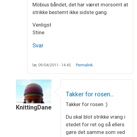
Möbius båndet, det har været morsomt at
strikke bestemt ikke sidste gang.
Venligst
Stine
Svar
lør, 09/04/2011 - 14:45
Permalink
Takker for rosen…
Takker for rosen :)
KnittingDane
Som svar til
luk med vrang masker
af
Stine
Du skal blot strikke vrang i
stedet for ret og så ellers
gøre det samme som ved