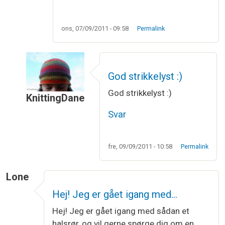
ons, 07/09/2011 - 09:58
Permalink
God strikkelyst :)
God strikkelyst :)
KnittingDane
Som svar til
Möbiusbånd
af
Vibeke Larsen
Svar
fre, 09/09/2011 - 10:58
Permalink
Lone
Hej! Jeg er gået igang med…
Hej! Jeg er gået igang med sådan et
halsrør, og vil gerne spørge dig om en