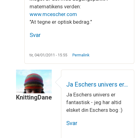
matematikens verden:
www.mcescher.com
"At tegne er optisk bedrag."
Svar
tir, 04/01/2011 - 15:55
Permalink
Ja Eschers univers er…
Ja Eschers univers er
KnittingDane
fantastisk - jeg har altid
Som svar til
Möbius båndet
af
mor
elsket din Eschers bog :)
Svar