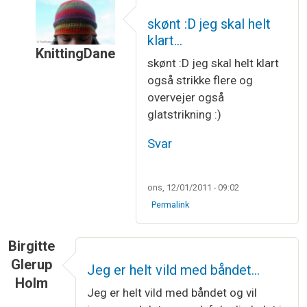
skønt :D jeg skal helt
klart…
KnittingDane
skønt :D jeg skal helt klart
Som svar til
SÅDAN - et stk möbiusbånd færdig.
også strikke flere og
overvejer også
glatstrikning :)
Svar
ons, 12/01/2011 - 09:02
Permalink
Birgitte
Glerup
Jeg er helt vild med båndet…
Holm
Jeg er helt vild med båndet og vil