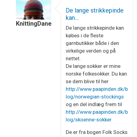
De lange strikkepinde
kan…
KnittingDane
De lange strikkepinde kan
Som svar til
Hvor ser det spændende ud,…
af
Te
købes i de fleste
garnbutikker både i den
virkelige verden og på
nettet.
De lange sokker er mine
norske folkesokker. Du kan
se dem blive til her
http://www.paapinden.dk/b
log/norwegian-stockings
og en del indlæg frem til
http://www.paapinden.dk/b
log/skoenne-sokker
De er fra bogen Folk Socks