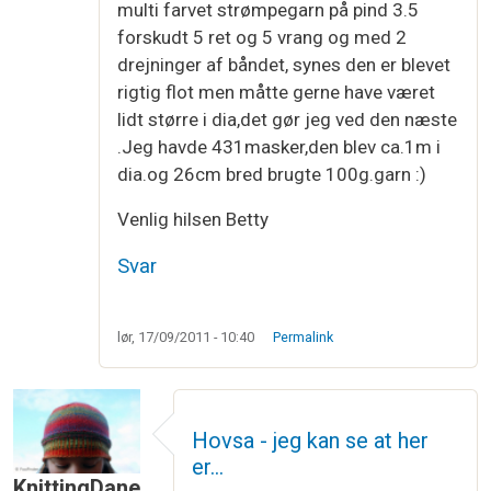
multi farvet strømpegarn på pind 3.5
forskudt 5 ret og 5 vrang og med 2
drejninger af båndet, synes den er blevet
rigtig flot men måtte gerne have været
lidt større i dia,det gør jeg ved den næste
.Jeg havde 431masker,den blev ca.1m i
dia.og 26cm bred brugte 100g.garn :)
Venlig hilsen Betty
Svar
lør, 17/09/2011 - 10:40
Permalink
Hovsa - jeg kan se at her
er…
KnittingDane