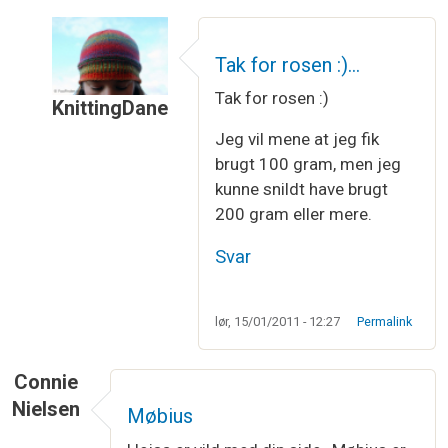
Tak for rosen :)…
Tak for rosen :)
KnittingDane
Som svar til
Jeg er helt vild med båndet…
af
Birg
Jeg vil mene at jeg fik
brugt 100 gram, men jeg
kunne snildt have brugt
200 gram eller mere.
Svar
lør, 15/01/2011 - 12:27
Permalink
Connie
Nielsen
Møbius