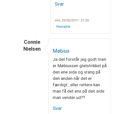
Svar
ons, 23/02/2011 - 21:26
Permalink
Connie
Nielsen
Møbius
Som svar til
Det er helt korrekt
af
KnittingD
Ja det forstår jeg godt men
er Møbiussen glatstrikket på
den ene side og vrang på
den anden når det er
færdigt , eller rettere kan
man få det ens på den side
man vender ud??
Svar