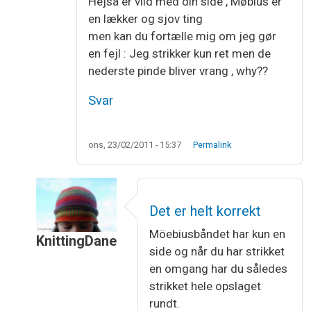
Hejsa er vild med din side , Møbius er
en lækker og sjov ting
men kan du fortælle mig om jeg gør
en fejl : Jeg strikker kun ret men de
nederste pinde bliver vrang , why??
Svar
ons, 23/02/2011 - 15:37
Permalink
Det er helt korrekt
Möebiusbåndet har kun en
KnittingDane
side og når du har strikket
Som svar til
Møbius
af
Connie Nielsen
en omgang har du således
strikket hele opslaget
rundt.