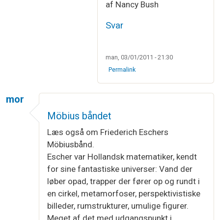
af Nancy Bush
Svar
man, 03/01/2011 - 21:30
Permalink
mor
Möbius båndet
Læs også om Friederich Eschers
Möbiusbånd.
Escher var Hollandsk matematiker, kendt
for sine fantastiske universer: Vand der
løber opad, trapper der fører op og rundt i
en cirkel, metamorfoser, perspektivistiske
billeder, rumstrukturer, umulige figurer.
Meget af det med udgangspunkt i