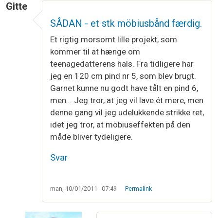
Gitte
SÅDAN - et stk möbiusbånd færdig.
Et rigtig morsomt lille projekt, som
kommer til at hænge om
teenagedatterens hals. Fra tidligere har
jeg en 120 cm pind nr 5, som blev brugt.
Garnet kunne nu godt have tålt en pind 6,
men... Jeg tror, at jeg vil lave ét mere, men
denne gang vil jeg udelukkende strikke ret,
idet jeg tror, at möbiuseffekten på den
måde bliver tydeligere.
Svar
man, 10/01/2011 - 07:49
Permalink