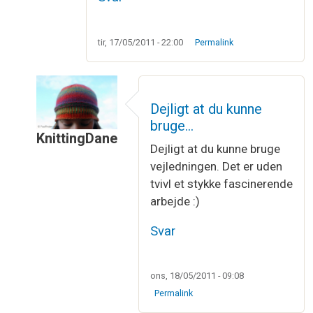
tir, 17/05/2011 - 22:00
Permalink
Dejligt at du kunne
bruge…
KnittingDane
Dejligt at du kunne bruge
Som svar til
Din instruktion på Möbius…
af
Irene 
vejledningen. Det er uden
tvivl et stykke fascinerende
arbejde :)
Svar
ons, 18/05/2011 - 09:08
Permalink