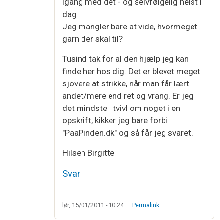
igang med det - og selvfølgelig helst i
dag
Jeg mangler bare at vide, hvormeget
garn der skal til?
Tusind tak for al den hjælp jeg kan
finde her hos dig. Det er blevet meget
sjovere at strikke, når man får lært
andet/mere end ret og vrang. Er jeg
det mindste i tvivl om noget i en
opskrift, kikker jeg bare forbi
"PaaPinden.dk" og så får jeg svaret.
Hilsen Birgitte
Svar
lør, 15/01/2011 - 10:24
Permalink