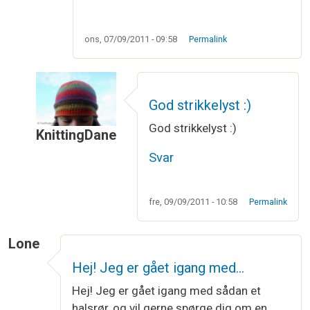
ons, 07/09/2011 - 09:58
Permalink
God strikkelyst :)
God strikkelyst :)
KnittingDane
Som svar til
Möbiusbånd
af
Vibeke Larsen
Svar
fre, 09/09/2011 - 10:58
Permalink
Lone
Hej! Jeg er gået igang med…
Hej! Jeg er gået igang med sådan et
halsrør, og vil gerne spørge dig om en