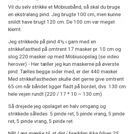
Vil du selv strikke et Möbiusbånd, så skal du bruge
en ekstralang pind. Jeg brugte 100 cm, men kunne
snildt have brugt 120 cm. De 100 cm var meget
klemt.
Jeg strikkede på pind 4½ i garn med en
strikkefasthed på omtrent 17 masker pr. 10 cm og
slog 220 masker op med Möbiusopslag (se video
herover) - Her tæller jeg kun maskerne på øverste
pind. Tælles begge sider med, er der 440 masker.
Med strikkefastheden skulle det gerne give omtrent
65 cm når båndet ligger fladt på bordet, dvs. 130 cm
hele vejen rundt (220 / 17 * 10 ~ 130 cm).
Så drejede jeg opslaget en halv omgang og
strikkede således: 5 pinde ret, 5 pinde vrang, 5 pinde
ret, 5 pinde vrang, 5 pinde ret.
NB!
Læg mærke til, at det i bredden ikke bliver 25