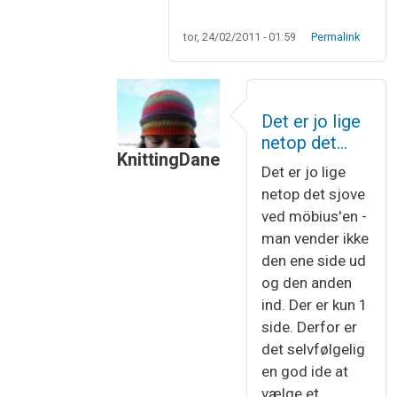
tor, 24/02/2011 - 01:59
Permalink
Det er jo lige
netop det…
KnittingDane
Det er jo lige
Som svar til
Møbius
af
Connie Nielsen
netop det sjove
ved möbius'en -
man vender ikke
den ene side ud
og den anden
ind. Der er kun 1
side. Derfor er
det selvfølgelig
en god ide at
vælge et