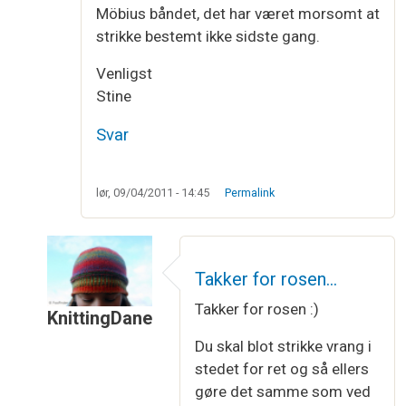
Möbius båndet, det har været morsomt at
strikke bestemt ikke sidste gang.
Venligst
Stine
Svar
lør, 09/04/2011 - 14:45
Permalink
Takker for rosen…
Takker for rosen :)
KnittingDane
Som svar til
luk med vrang masker
af
Stine
Du skal blot strikke vrang i
stedet for ret og så ellers
gøre det samme som ved