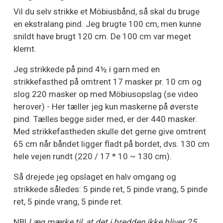
Vil du selv strikke et Möbiusbånd, så skal du bruge
en ekstralang pind. Jeg brugte 100 cm, men kunne
snildt have brugt 120 cm. De 100 cm var meget
klemt.
Jeg strikkede på pind 4½ i garn med en
strikkefasthed på omtrent 17 masker pr. 10 cm og
slog 220 masker op med Möbiusopslag (se video
herover) - Her tæller jeg kun maskerne på øverste
pind. Tælles begge sider med, er der 440 masker.
Med strikkefastheden skulle det gerne give omtrent
65 cm når båndet ligger fladt på bordet, dvs. 130 cm
hele vejen rundt (220 / 17 * 10 ~ 130 cm).
Så drejede jeg opslaget en halv omgang og
strikkede således: 5 pinde ret, 5 pinde vrang, 5 pinde
ret, 5 pinde vrang, 5 pinde ret.
NB!
Læg mærke til, at det i bredden ikke bliver 25