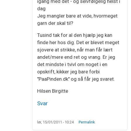
igang med det - og selvfølgelig helst i
dag
Jeg mangler bare at vide, hvormeget
garn der skal til?
Tusind tak for al den hjælp jeg kan
finde her hos dig. Det er blevet meget
sjovere at strikke, når man får lært
andet/mere end ret og vrang. Er jeg
det mindste i tvivl om noget i en
opskrift, kikker jeg bare forbi
"PaaPinden.dk" og så får jeg svaret.
Hilsen Birgitte
Svar
lør, 15/01/2011 - 10:24
Permalink