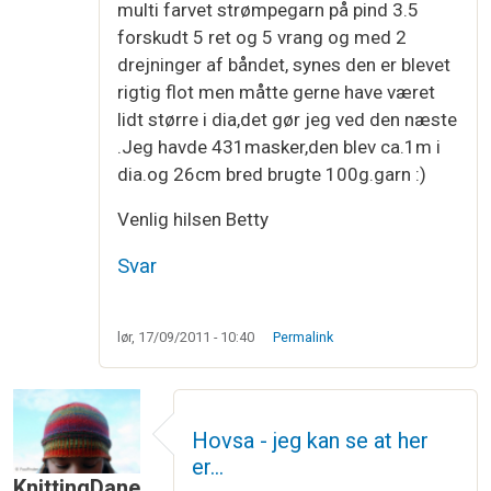
multi farvet strømpegarn på pind 3.5
forskudt 5 ret og 5 vrang og med 2
drejninger af båndet, synes den er blevet
rigtig flot men måtte gerne have været
lidt større i dia,det gør jeg ved den næste
.Jeg havde 431masker,den blev ca.1m i
dia.og 26cm bred brugte 100g.garn :)
Venlig hilsen Betty
Svar
lør, 17/09/2011 - 10:40
Permalink
Hovsa - jeg kan se at her
er…
KnittingDane