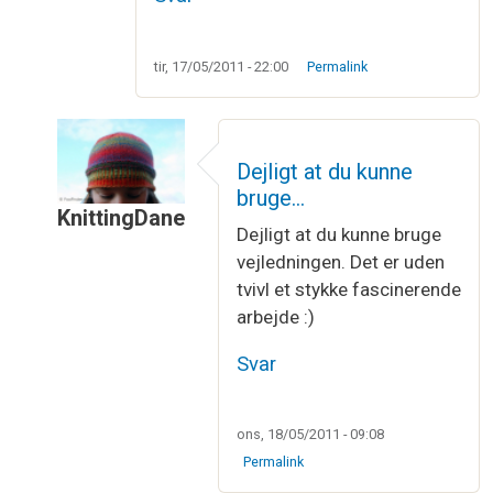
tir, 17/05/2011 - 22:00
Permalink
Dejligt at du kunne
bruge…
KnittingDane
Dejligt at du kunne bruge
Som svar til
Din instruktion på Möbius…
af
Irene 
vejledningen. Det er uden
tvivl et stykke fascinerende
arbejde :)
Svar
ons, 18/05/2011 - 09:08
Permalink