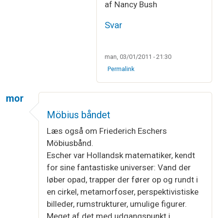
af Nancy Bush
Svar
man, 03/01/2011 - 21:30
Permalink
mor
Möbius båndet
Læs også om Friederich Eschers
Möbiusbånd.
Escher var Hollandsk matematiker, kendt
for sine fantastiske universer: Vand der
løber opad, trapper der fører op og rundt i
en cirkel, metamorfoser, perspektivistiske
billeder, rumstrukturer, umulige figurer.
Meget af det med udgangspunkt i