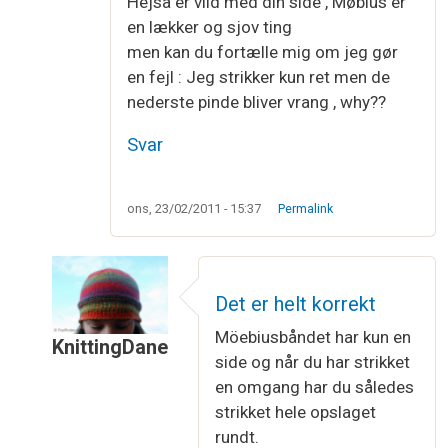
Hejsa er vild med din side , Møbius er
en lækker og sjov ting
men kan du fortælle mig om jeg gør
en fejl : Jeg strikker kun ret men de
nederste pinde bliver vrang , why??
Svar
ons, 23/02/2011 - 15:37
Permalink
Det er helt korrekt
Möebiusbåndet har kun en
KnittingDane
side og når du har strikket
Som svar til
Møbius
af
Connie Nielsen
en omgang har du således
strikket hele opslaget
rundt.