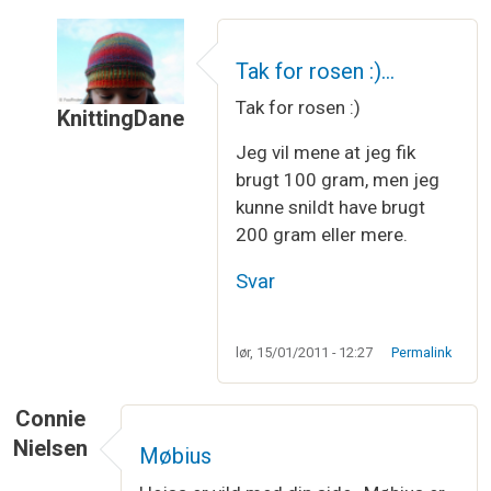
Tak for rosen :)…
Tak for rosen :)
KnittingDane
Som svar til
Jeg er helt vild med båndet…
af
Birg
Jeg vil mene at jeg fik
brugt 100 gram, men jeg
kunne snildt have brugt
200 gram eller mere.
Svar
lør, 15/01/2011 - 12:27
Permalink
Connie
Nielsen
Møbius