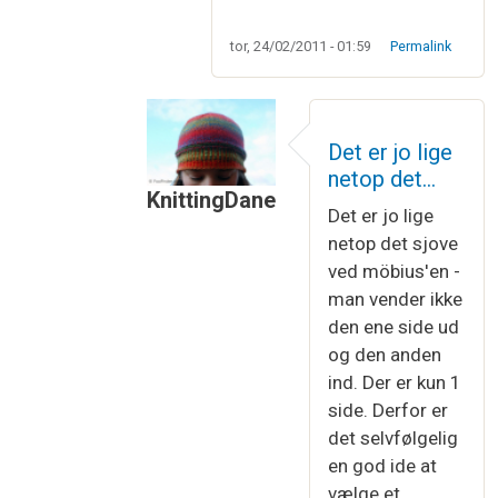
tor, 24/02/2011 - 01:59
Permalink
Det er jo lige
netop det…
KnittingDane
Det er jo lige
Som svar til
Møbius
af
Connie Nielsen
netop det sjove
ved möbius'en -
man vender ikke
den ene side ud
og den anden
ind. Der er kun 1
side. Derfor er
det selvfølgelig
en god ide at
vælge et