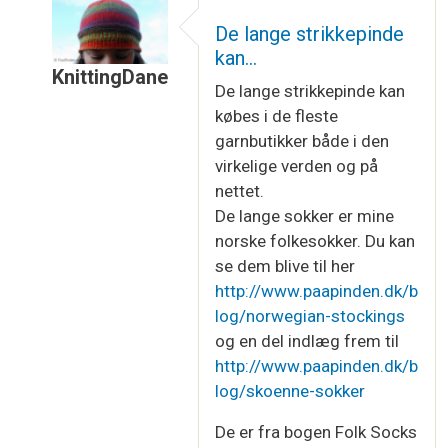
De lange strikkepinde
kan…
KnittingDane
De lange strikkepinde kan
Som svar til
Hvor ser det spændende ud,…
af
Te
købes i de fleste
garnbutikker både i den
virkelige verden og på
nettet.
De lange sokker er mine
norske folkesokker. Du kan
se dem blive til her
http://www.paapinden.dk/b
log/norwegian-stockings
og en del indlæg frem til
http://www.paapinden.dk/b
log/skoenne-sokker
De er fra bogen Folk Socks