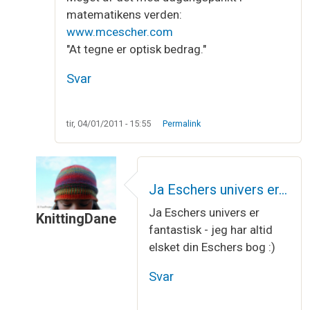
matematikens verden:
www.mcescher.com
"At tegne er optisk bedrag."
Svar
tir, 04/01/2011 - 15:55
Permalink
Ja Eschers univers er…
Ja Eschers univers er
KnittingDane
fantastisk - jeg har altid
Som svar til
Möbius båndet
af
mor
elsket din Eschers bog :)
Svar