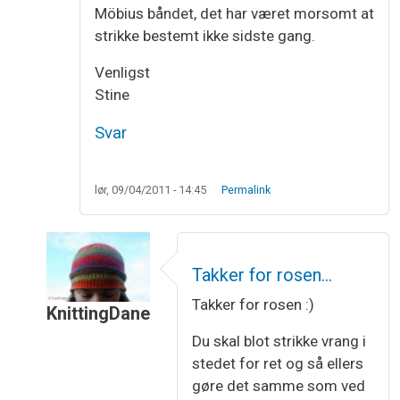
Möbius båndet, det har været morsomt at
strikke bestemt ikke sidste gang.
Venligst
Stine
Svar
lør, 09/04/2011 - 14:45
Permalink
Takker for rosen…
Takker for rosen :)
KnittingDane
Som svar til
luk med vrang masker
af
Stine
Du skal blot strikke vrang i
stedet for ret og så ellers
gøre det samme som ved