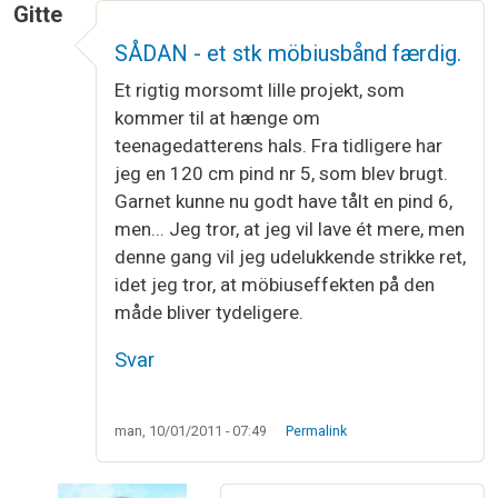
Gitte
SÅDAN - et stk möbiusbånd færdig.
Et rigtig morsomt lille projekt, som
kommer til at hænge om
teenagedatterens hals. Fra tidligere har
jeg en 120 cm pind nr 5, som blev brugt.
Garnet kunne nu godt have tålt en pind 6,
men... Jeg tror, at jeg vil lave ét mere, men
denne gang vil jeg udelukkende strikke ret,
idet jeg tror, at möbiuseffekten på den
måde bliver tydeligere.
Svar
man, 10/01/2011 - 07:49
Permalink