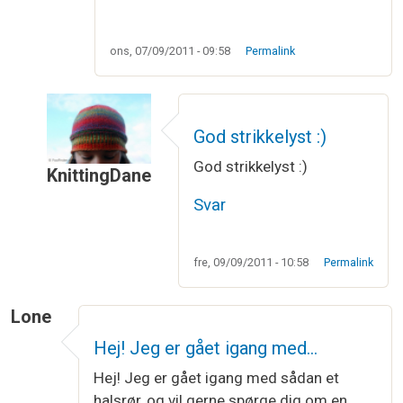
ons, 07/09/2011 - 09:58
Permalink
God strikkelyst :)
God strikkelyst :)
KnittingDane
Som svar til
Möbiusbånd
af
Vibeke Larsen
Svar
fre, 09/09/2011 - 10:58
Permalink
Lone
Hej! Jeg er gået igang med…
Hej! Jeg er gået igang med sådan et
halsrør, og vil gerne spørge dig om en