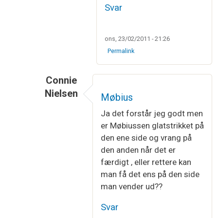
Svar
ons, 23/02/2011 - 21:26
Permalink
Connie
Nielsen
Møbius
Som svar til
Det er helt korrekt
af
KnittingD
Ja det forstår jeg godt men
er Møbiussen glatstrikket på
den ene side og vrang på
den anden når det er
færdigt , eller rettere kan
man få det ens på den side
man vender ud??
Svar