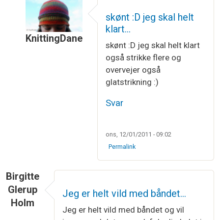
skønt :D jeg skal helt
klart…
KnittingDane
skønt :D jeg skal helt klart
Som svar til
SÅDAN - et stk möbiusbånd færdig.
også strikke flere og
overvejer også
glatstrikning :)
Svar
ons, 12/01/2011 - 09:02
Permalink
Birgitte
Glerup
Jeg er helt vild med båndet…
Holm
Jeg er helt vild med båndet og vil