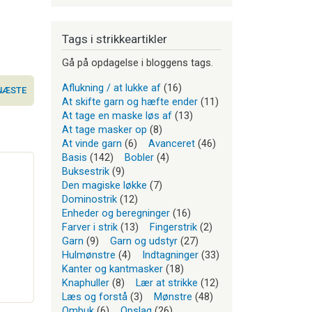
Tags i strikkeartikler
Gå på opdagelse i bloggens tags.
Aflukning / at lukke af
(16)
NÆSTE
At skifte garn og hæfte ender
(11)
At tage en maske løs af
(13)
At tage masker op
(8)
At vinde garn
(6)
Avanceret
(46)
Basis
(142)
Bobler
(4)
Buksestrik
(9)
Den magiske løkke
(7)
Dominostrik
(12)
Enheder og beregninger
(16)
Farver i strik
(13)
Fingerstrik
(2)
Garn
(9)
Garn og udstyr
(27)
Hulmønstre
(4)
Indtagninger
(33)
Kanter og kantmasker
(18)
Knaphuller
(8)
Lær at strikke
(12)
Læs og forstå
(3)
Mønstre
(48)
Ombuk
(6)
Opslag
(26)