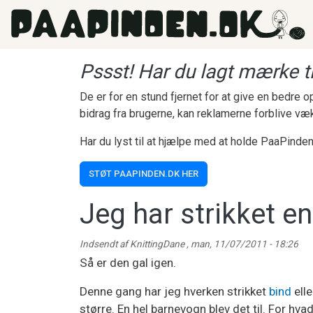
Gå til hovedindhold
Pssst! Har du lagt mærke ti
De er for en stund fjernet for at give en bedre
bidrag fra brugerne, kan reklamerne forblive væ
Har du lyst til at hjælpe med at holde PaaPinden
STØT PAAPINDEN.DK HER
Jeg har strikket e
Indsendt af
KnittingDane
,
man, 11/07/2011 - 18:26
Så er den gal igen.
Denne gang har jeg hverken strikket
bind
ell
større. En hel barnevogn blev det til. For h