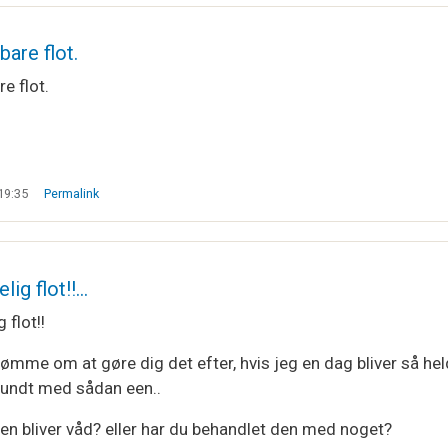
bare flot.
e flot.
19:35
Permalink
elig flot!!…
g flot!!
ømme om at gøre dig det efter, hvis jeg en dag bliver så hel
 erundt med sådan een..
en bliver våd? eller har du behandlet den med noget?