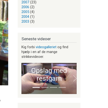
2007
(23)
2006
(2)
2005
(4)
2004
(1)
2003
(3)
Seneste videoer
Kig forbi
videogalleriet
og find
hjælp i en af de mange
strikkevideoer.
Opslag med
restgarn
Forrige
Næste
e