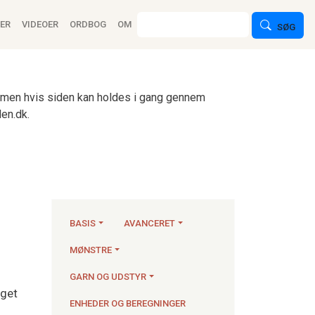
ion
Søg
ER
VIDEOER
ORDBOG
OM
SØG
n, men hvis siden kan holdes i gang gennem
en.dk.
BASIS
AVANCERET
MØNSTRE
Strikkeartikler
GARN OG UDSTYR
eget
ENHEDER OG BEREGNINGER