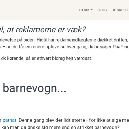
Main navigat
STRIK
BLOG
OPSKRIFT
l, at reklamerne er væk?
 oplevelse på siden. Hidtil har reklameindtægterne dækket drifte
k – og du får en renere oplevelse hver gang, du besøger PaaPind
.dk kørende, så er ethvert bidrag højt værdsat.
n barnevogn...
er
pathat
. Denne gang blev det lidt større - for ikke at sige m
vad kan man da ønske sig mere end en strikket barnevogn?!