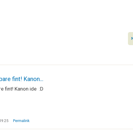
bare fint! Kanon…
re fint! Kanon ide :D
19:25
Permalink