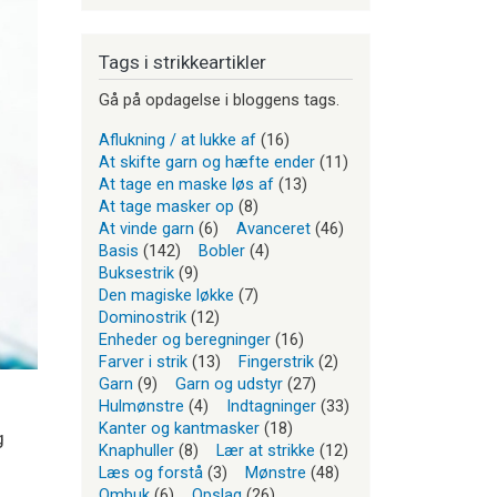
Tags i strikkeartikler
Gå på opdagelse i bloggens tags.
Aflukning / at lukke af
(16)
At skifte garn og hæfte ender
(11)
At tage en maske løs af
(13)
At tage masker op
(8)
At vinde garn
(6)
Avanceret
(46)
Basis
(142)
Bobler
(4)
Buksestrik
(9)
Den magiske løkke
(7)
Dominostrik
(12)
Enheder og beregninger
(16)
Farver i strik
(13)
Fingerstrik
(2)
Garn
(9)
Garn og udstyr
(27)
Hulmønstre
(4)
Indtagninger
(33)
Kanter og kantmasker
(18)
g
Knaphuller
(8)
Lær at strikke
(12)
Læs og forstå
(3)
Mønstre
(48)
Ombuk
(6)
Opslag
(26)