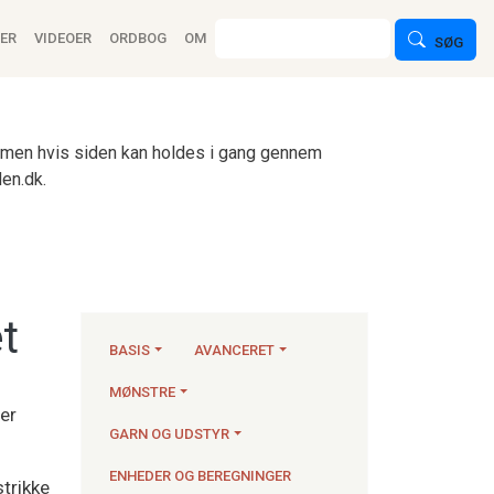
ion
Søg
ER
VIDEOER
ORDBOG
OM
SØG
n, men hvis siden kan holdes i gang gennem
en.dk.
t
BASIS
AVANCERET
MØNSTRE
er
Strikkeartikler
GARN OG UDSTYR
ENHEDER OG BEREGNINGER
strikke