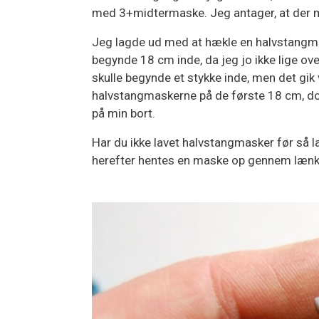
med 3+midtermaske. Jeg antager, at der 
Jeg lagde ud med at hækle en halvstangma
begynde 18 cm inde, da jeg jo ikke lige ov
skulle begynde et stykke inde, men det gik v
halvstangmaskerne på de første 18 cm, dog
på min bort.
Har du ikke lavet halvstangmasker før så l
herefter hentes en maske op gennem lænk