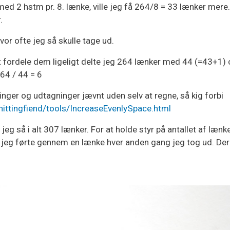
ed 2 hstm pr. 8. lænke, ville jeg få 264/8 = 33 lænker mere.
.
vor ofte jeg så skulle tage ud.
 fordele dem ligeligt delte jeg 264 lænker med 44 (=43+1)
264 / 44 = 6
ninger og udtagninger jævnt uden selv at regne, så kig forbi
nittingfiend/tools/IncreaseEvenlySpace.html
g så i alt 307 lænker. For at holde styr på antallet af lænk
m jeg førte gennem en lænke hver anden gang jeg tog ud. D