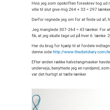
Hvis jeg som opskriften foreskrev tog ud m
ville til slut give mig 264 + 33 = 297 lænker
Derfor regnede jeg om for at finde ud af, h
Jeg manglede 307-264 = 43 lænker. For at
fik, at jeg skulle tage ud på hver 6. lænke. 
Har du brug for hjælp til at fordele indtag
denne side
http://www.thedietdiary.com/k
Efter anden række halvstangmasker havde je
undervejs, benyttede jeg en rundpind, so
var det hurtigt at tælle lænker.