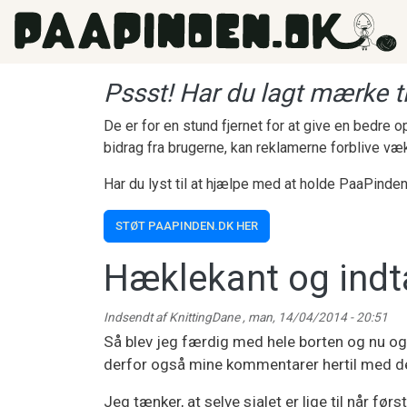
Gå til hovedindhold
Pssst! Har du lagt mærke ti
De er for en stund fjernet for at give en bedre
bidrag fra brugerne, kan reklamerne forblive væ
Har du lyst til at hjælpe med at holde PaaPinden
STØT PAAPINDEN.DK HER
Hæklekant og indt
Indsendt af
KnittingDane
,
man, 14/04/2014 - 20:51
Så blev jeg færdig med hele borten og nu o
derfor også mine kommentarer hertil med 
Jeg tænker, at selve sjalet er lige til når før