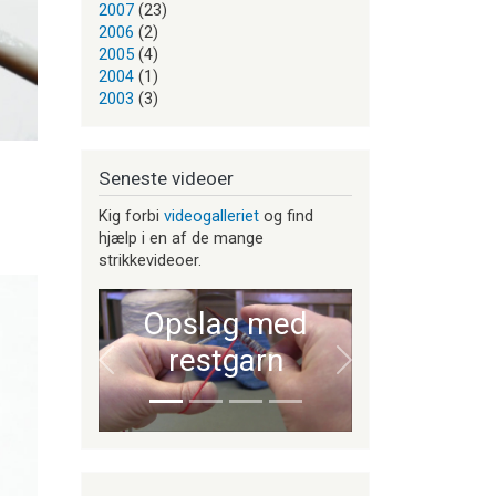
2007
(23)
2006
(2)
2005
(4)
2004
(1)
2003
(3)
Seneste videoer
Kig forbi
videogalleriet
og find
hjælp i en af de mange
strikkevideoer.
Opslag med
restgarn
Forrige
Næste