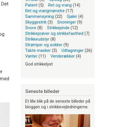
 Det
Patent
(5)
Ret og vrang
(14)
Ret og vrangmønstre
(17)
Sammensyning
(22)
Sjaler
(4)
Skyggestrik
(3)
Snoninger
(9)
Snore
(8)
Strikkepinde
(12)
Strikkeprøver og strikkefasthed
(7)
 og
Strikkeudstyr
(8)
Strømper og sokker
(9)
Tabte masker
(3)
Udtagninger
(26)
Vanter
(11)
Venderækker
(4)
God strikkelyst
er
ermed
Seneste billeder
Et lille blik på de seneste billeder på
bloggen og i strikkevejledningerne.